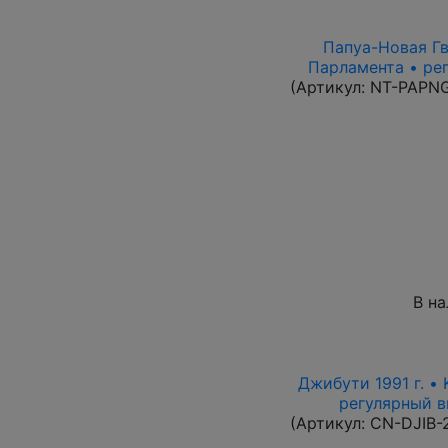
Папуа-Новая Гви
Парламента • ре
(Артикул:
NT-PAPN
В н
Джибути 1991 г. •
регулярный вы
(Артикул:
CN-DJIB-