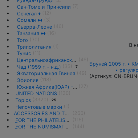
Руанда-Урунди
(7)
Сан-Томе и Принсипи
(12)
Сенегал ♦
(3)
Сомали ♦♦
(46)
Сьерра-Леоне
(16)
Танзания ♦♦
(30)
Того
В н
(1)
Триполитания
(11)
Тунис
(46)
Центральноафриканская Республика ♦♦
Бруней 2005 г. • K
(35)
Чад (1959 г. - н.д.)
7
• регуля
(49)
Экваториальная Гвинея
(Артикул:
CN-BRUN
(118)
Эфиопия
(27)
Южная Африка(ЮАР) - 1961 г. -н.д.
(120)
UNITED NATIONS
(3320)
Topics
25
(1)
Непочтовые марки
(266)
ACCESSORIES AND THE LITERATURE
(116)
F
OR THE PHILATELISTS
(144)
F
OR THE NUMISMATISTS