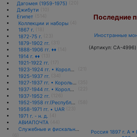
(20)
Дагомея (1959-1975)
(10)
Джибути
(514)
Последние по
Египет
(4)
Коллекции и наборы
(18)
1867 г.
Иностранные мон
(23)
1872-75 г.
(31)
1879-1902 гг.
(Артикул:
CA-4996
)
(14)
1888-1906 гг. ♦♦
(13)
1914 г. ♦♦
(17)
1921-1922 гг.
(21)
1923-1924 гг. • Король Фуад(стандарт) ♦♦
(34)
1925-1937 гг.
(35)
1927-1937 гг. • Король Фуад(стандарт)
(22)
1937-1944 гг. • Король Фарук(стандарт) ♦♦
(126)
1937-1952 гг.
(58)
1952-1958 гг.(Республика)
(23)
1958-1971 гг. • UAR
(4)
1971 г. - н. д.
(44)
АВИАПОЧТА
Служебные и фискальные выпуски ♦♦
Россия 1897 г. А • 
(6)