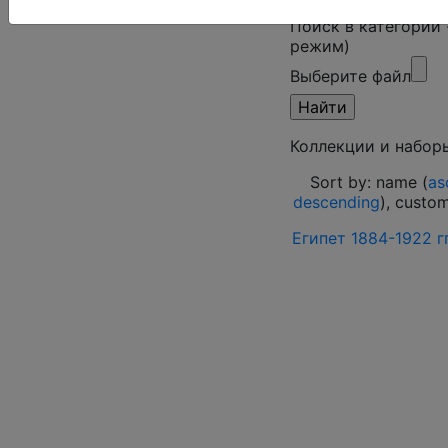
Поиск в категории
режим)
Выберите файл
Коллекции и набор
Sort by: name (
as
descending
), custo
Египет 1884-1922 гг