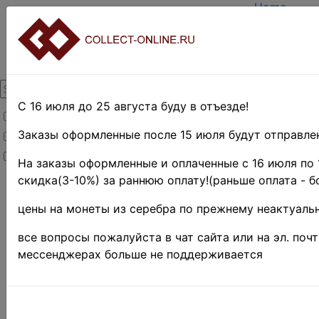
Home
Create acc
Login
About Colle
Contacts
DELIVERY
Payment
С 16 июля до 25 августа буду в отъезде!
Товары со скидкой
Оценка и п
TERMS AN
Заказы оформленные после 15 июля будут отправлен
Товары в наличии
EASY SEA
Новинки
Предварите
На заказы оформленные и оплаченные с 16 июля по 
скидка(3-10%) за раннюю оплату!(раньше оплата - б
Home
»
Stamps
»
цены на монеты из серебра по прежнему неактуальн
Africa
»
Египет
»
все вопросы пожалуйста в чат сайта или на эл. поч
Коллекции
мессенджерах больше не поддерживается
и наборы
Поиск в категории 