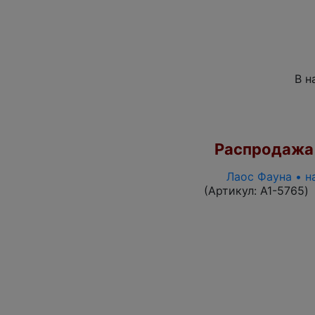
В н
Распродажа
Лаос Фауна • н
(Артикул:
A1-5765
)