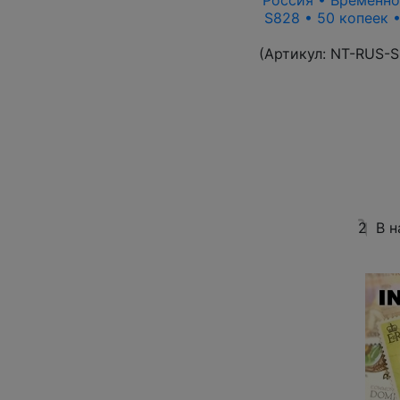
Россия • Временно
S828 • 50 копеек 
(Артикул:
NT-RUS-S
2
В н