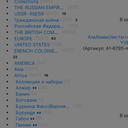
(855)
Collections
(809)
THE RUSSIAN EMPIRE UNTIL 1917.
(8142)
USSR- RS
F
SR
10
В н
(265)
Гражданская война
3
(150)
Российская Федерация(1992 г.-н.д.)
(8022)
THE BRITISH COMMONWEALTH
Альбомы(листы+п
(7287)
EUROPE
63
YVE
(998)
UNITED STATES
(Артикул:
A1-6795-
(1672)
F
RENCH COLONIES AND THE TERRITORIES
22
(641)
AMERICA
(1091)
Asia
(1417)
Africa
16
(3)
Коллекции и наборы
(26)
Алжир ♦♦
(5)
Бенин
(1)
Ботсвана
(34)
Буркина Фасо(Верхняя Вольта)
(23)
Бурунди ♦♦
В н
(9)
Габон ♦♦
(22)
Гвинея ♦♦