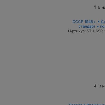
1
В н
СССР 1948 г. •
С
стандарт • по
(Артикул:
ST-USSR-
4
В н