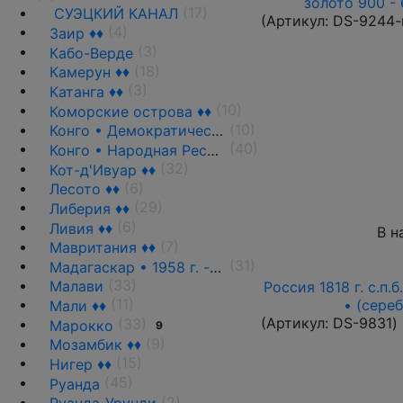
золото 900 - 
(17)
СУЭЦКИЙ КАНАЛ
(Артикул:
DS-9244-
(4)
Заир ♦♦
(3)
Кабо-Верде
(18)
Камерун ♦♦
(3)
Катанга ♦♦
(10)
Коморские острова ♦♦
(10)
Конго • Демократическая Республика
(40)
Конго • Народная Республика ♦♦
(32)
Кот-д'Ивуар ♦♦
(6)
Лесото ♦♦
(29)
Либерия ♦♦
(6)
Ливия ♦♦
В н
(7)
Мавритания ♦♦
(31)
Мадагаскар • 1958 г. - н.д.
(33)
Малави
Россия 1818 г. с.п.
(11)
• (сере
Мали ♦♦
(Артикул:
DS-9831
)
(33)
Марокко
9
(9)
Мозамбик ♦♦
(15)
Нигер ♦♦
(45)
Руанда
(2)