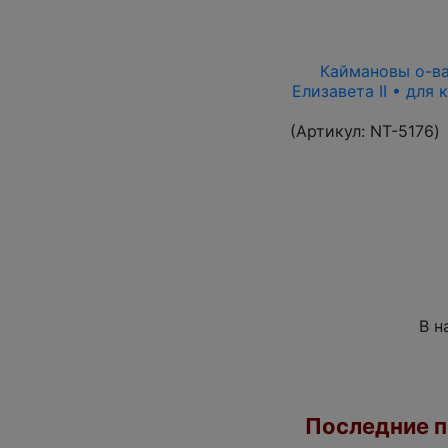
Каймановы о-ва 
Елизавета II • для
(Артикул:
NT-5176
)
В н
Последние по