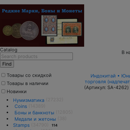
Catalog
В н
Товары со скидкой
Индокитай • Юньн
торговля (надпечат
Товары в наличии
(Артикул:
SA-4262
)
Новинки
(27232)
Нумизматика
(14389)
Coins
(12805)
Боны и банкноты
(38)
Медали и жетоны
(34790)
Stamps
114