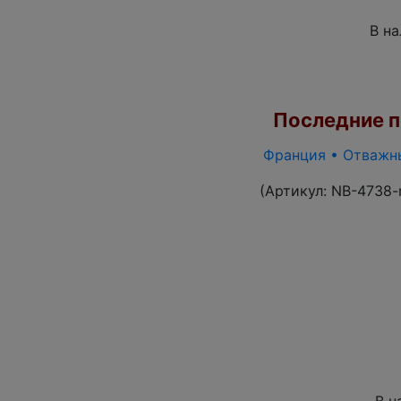
В н
Последние по
Франция • Отважны
(Артикул:
NB-4738-
В н