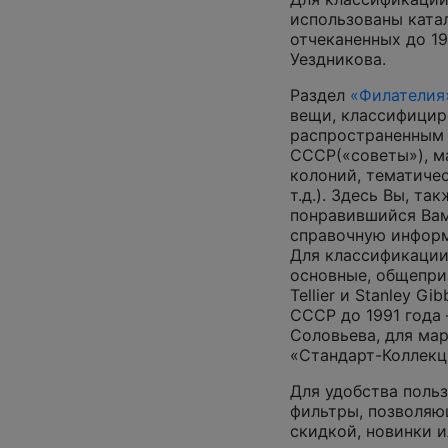
использованы катал
отчеканенных до 19
Уездникова.
Раздел
«Филателия
вещи, классифицир
распространенным
СССР(«советы»), м
колоний, тематиче
т.д.). Здесь Вы, т
понравившийся Вам
справочную инфор
Для классификации
основные, общепризн
Tellier и Stanley G
СССР до 1991 года 
Соловьева, для ма
«Стандарт-Коллекц
Для удобства поль
фильтры, позволяю
скидкой, новинки и