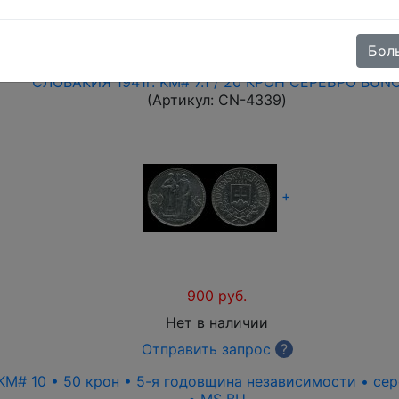
nding
|
descending
), price (
ascending
|
descending
), cust
| {DESC_RATING})
Бол
СЛОВАКИЯ 1941г. KM# 7.1 / 20 КРОН СЕРЕБРО BUN
(Артикул:
CN-4339
)
+
900 руб.
Нет в наличии
Отправить запрос
?
 KM# 10 • 50 крон • 5-я годовщина независимости • се