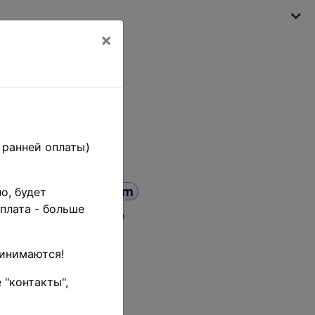
×
My shopping cart
(empty)
 ранней оплаты)
о, будет
плата - больше
а от
до
ринимаются!
 "контакты",