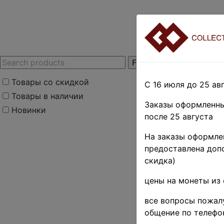
Товары со скидкой
С 16 июля до 25 авг
Товары в наличии
Заказы оформленны
Новинки
после 25 августа
Home
»
Нумизмати
На заказы оформлен
монеты
»
Europe
»
предоставлена допо
Поиск в категории 
скидка)
цены на монеты из 
Поиск в категории
все вопросы пожалу
Выберите файл
общение по телефо