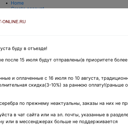
Home
Create account
Login
About Collect-Online
Contacts
DELIVERY
Payment
Оценка и покупка
уста буду в отъезде!
TERMS AND WORDS REDUCTIONS
EASY SEARCH
е после 15 июля будут отправлены(в приоритете более
Предварительные заказы!
ка
»
Coins
»
Иностранные
ные и оплаченные с 16 июля по 10 августа, традиционн
Словакия
лнительная скидка(3-10%) за раннюю оплату!(раньше о
- название товара
Поиск
цен
серебра по прежнему неактуальны, заказы на них не п
 - по изображению товара (тестовый режим)
йста в чат сайта или на эл. почты, указанные в разделе
ну или в мессенджерах больше не поддерживается