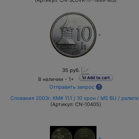
(Артикул:
CN-SLOVK-17-1999-MS
)
+
35 руб.
В наличии -
1+
Отправить запрос
?
Словакия 2003г. KM# 11.1 / 10 крон / MS BU / религи
(Артикул:
CN-10405
)
+