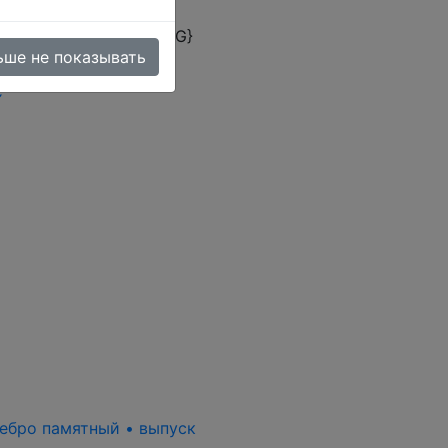
omer rating ({ASC_RATING}
ьше не показывать
C
ребро памятный • выпуск