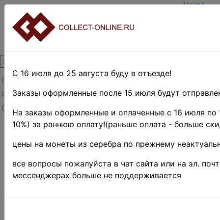
Home
Create a
Login
About Col
Contacts
DELIVER
Payment
С 16 июля до 25 августа буду в отъезде!
Товары со скидкой
Оценка и
TERMS A
Заказы оформленные после 15 июля будут отправлен
Товары в наличии
EASY SE
Новинки
Предвари
На заказы оформленные и оплаченные с 16 июля по 
10%) за раннюю оплату!(раньше оплата - больше ски
Home
»
Нумизматика
»
цены на монеты из серебра по прежнему неактуальн
Coins
»
Иностранные
все вопросы пожалуйста в чат сайта или на эл. поч
монеты
»
мессенджерах больше не поддерживается
Europe
»
Словения
Поиск в категории 