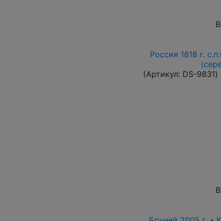
В
Россия 1818 г. с.п
(сер
(Артикул:
DS-9831
)
В
Бруней 2005 г. • 