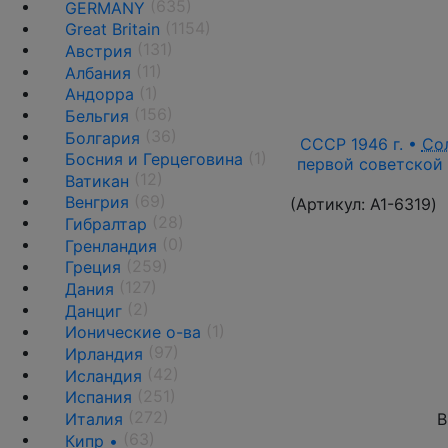
(635)
GERMANY
(1154)
Great Britain
(131)
Австрия
(11)
Албания
(1)
Андорра
(156)
Бельгия
(36)
Болгария
СССР 1946 г. •
Со
(1)
Босния и Герцеговина
первой советской 
(12)
Ватикан
(69)
Венгрия
(Артикул:
A1-6319
)
(28)
Гибралтар
(0)
Гренландия
(259)
Греция
(127)
Дания
(2)
Данциг
(1)
Ионические о-ва
(97)
Ирландия
(42)
Исландия
(251)
Испания
(272)
Италия
В
(63)
Кипр •