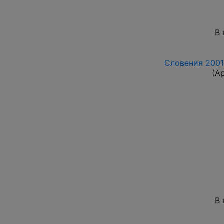
В 
Словения 2001г
(А
В 