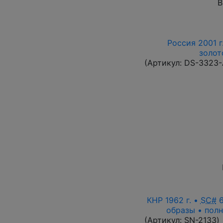
В
Россия 2001 г
золот
(Артикул:
DS-3323
КНР 1962 г. •
SC#
6
образы • полн
(Артикул:
SN-2133
)