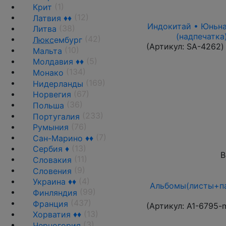
(1)
Крит
(12)
Латвия ♦♦
Индокитай • Юньнань
(38)
Литва
(надпечатка
(42)
Люкс
ембург
(Артикул:
SA-4262
)
(10)
Мальта
(5)
Молдавия ♦♦
(134)
Монако
(169)
Нидерланды
(67)
Норвегия
(36)
Польша
(233)
Португалия
(76)
Румыния
(7)
Сан-Марино ♦♦
(13)
Сербия ♦
В
(11)
Словакия
(9)
Словения
(4)
Украина ♦♦
Альбомы(листы+па
(99)
Финляндия
(437)
Франция
(Артикул:
A1-6795-
(13)
Хорватия ♦♦
(3)
Черногория