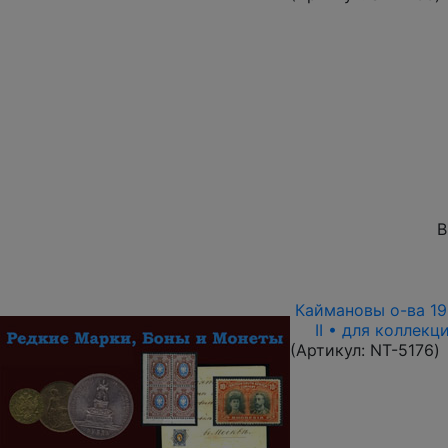
В
Каймановы о-ва 199
II • для коллек
(Артикул:
NT-5176
)