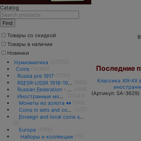
Catalog
Товары со скидкой
В
Товары в наличии
Новинки
(27232)
Нумизматика
Последние по
(14389)
Coins
(1737)
Russia pre 1917
Классика XIX-XX 
(568)
RS
F
SR-USSR 1918-1991
иностранн
(489)
Russian
F
ederation - 1991 - n.d.
(Артикул:
SA-3629
)
(11543)
Иностранные монеты
(199)
Монеты из золота ♦♦
(202)
Coins in sets and coins collections
F
oreegn and local coins sold in by weight
(8)
(5168)
Europe
(11)
Наборы и коллекции