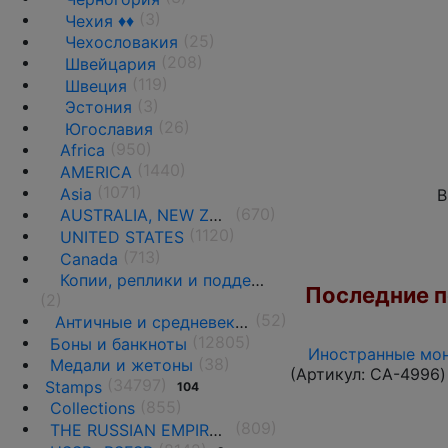
(3)
Чехия ♦♦
(25)
Чехословакия
(208)
Швейцария
(119)
Швеция
(3)
Эстония
(26)
Югославия
(950)
Africa
(1440)
AMERICA
(1071)
Asia
В
(670)
AUSTRALIA, NEW ZEALAND AND OCEANIA
(1120)
UNITED STATES
(713)
Canada
Копии, реплики и подделки
Последние по
(2)
(52)
Античные и средневековые государства
(12805)
Боны и банкноты
Иностранные мон
(38)
Медали и жетоны
(Артикул:
CA-4996
)
(34797)
Stamps
104
(855)
Collections
(809)
THE RUSSIAN EMPIRE UNTIL 1917.