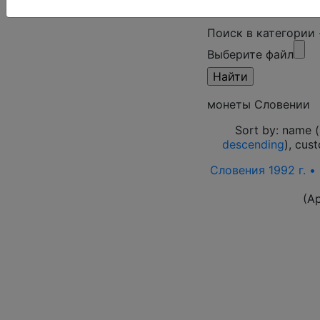
Поиск в категории
Выберите файл
монеты Словении
Sort by: name (
descending
), cus
Словения 1992 г. •
(А