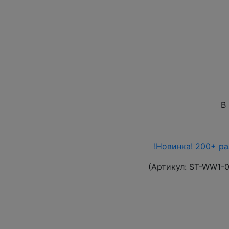
В
!Новинка! 200+ р
(Артикул:
ST-WW1-