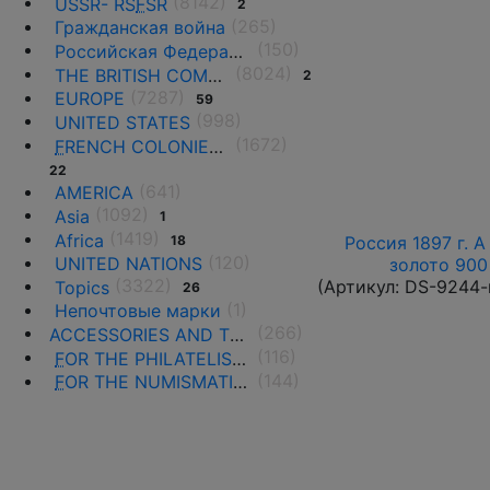
(8142)
USSR- RS
F
SR
2
(265)
Гражданская война
(150)
Российская Федерация(1992 г.-н.д.)
(8024)
THE BRITISH COMMONWEALTH
2
(7287)
EUROPE
59
(998)
UNITED STATES
(1672)
F
RENCH COLONIES AND THE TERRITORIES
22
(641)
AMERICA
(1092)
Asia
1
(1419)
Africa
18
Россия 1897 г. А
(120)
UNITED NATIONS
золото 900 
(3322)
(Артикул:
DS-9244-
Topics
26
(1)
Непочтовые марки
(266)
ACCESSORIES AND THE LITERATURE
(116)
F
OR THE PHILATELISTS
(144)
F
OR THE NUMISMATISTS