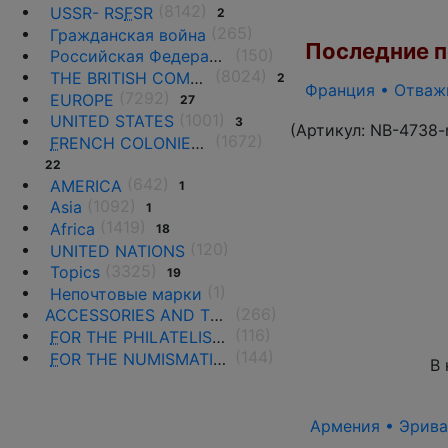
(8142)
USSR- RS
F
SR
2
(265)
Гражданская война
Последние по
(150)
Российская Федерация(1992 г.-н.д.)
(8024)
THE BRITISH COMMONWEALTH
2
Франция • Отважн
(7292)
EUROPE
27
(1001)
UNITED STATES
3
(Артикул:
NB-4738-
(1672)
F
RENCH COLONIES AND THE TERRITORIES
22
(642)
AMERICA
1
(1092)
Asia
1
(1419)
Africa
18
(120)
UNITED NATIONS
(3325)
Topics
19
(1)
Непочтовые марки
(266)
ACCESSORIES AND THE LITERATURE
(116)
F
OR THE PHILATELISTS
(144)
F
OR THE NUMISMATISTS
В 
Армения • Эриван