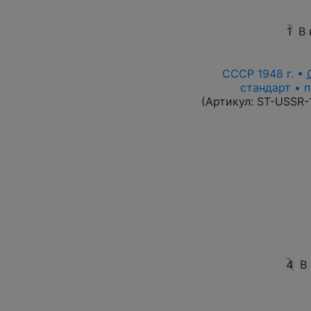
1
В
СССР 1948 г. •
стандарт • п
(Артикул:
ST-USSR-
4
В