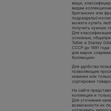
вещи, классифицир
видам коллекциони
британских или фр
подразделы(«космос
можете купить люб
получить нужную 
Для классификации
основные, общепризн
Tellier и Stanley G
СССР до 1991 года 
для марок совреме
Коллекция»
Для удобства польз
позволяющие просм
новинки или только
сортировки товаро
На сайте представл
коллекции и только
Для уточнения нал
возможности их по
«отправить запрос»