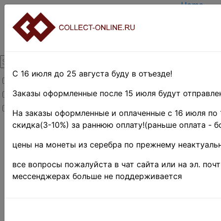
Home
Create ac
Login
About Coll
Contacts
DELIVERY
Payment
С 16 июля до 25 августа буду в отъезде!
Товары со скидкой
Оценка и 
TERMS A
Заказы оформленные после 15 июля будут отправлен
Товары в наличии
EASY SE
Новинки
Предвари
На заказы оформленные и оплаченные с 16 июля по 
скидка(3-10%) за раннюю оплату!(раньше оплата - б
Home
»
Нумизматика
цены на монеты из серебра по прежнему неактуальн
»
Coins
»
Иностранные
все вопросы пожалуйста в чат сайта или на эл. поч
монеты
»
мессенджерах больше не поддерживается
Asia
»
Индия
»
Британская
Индия ♦♦
»
1840-1901 гг.
♦♦