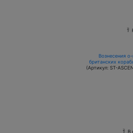
1
Вознесения о-в
британских корабл
(Артикул:
ST-ASCE
1
В