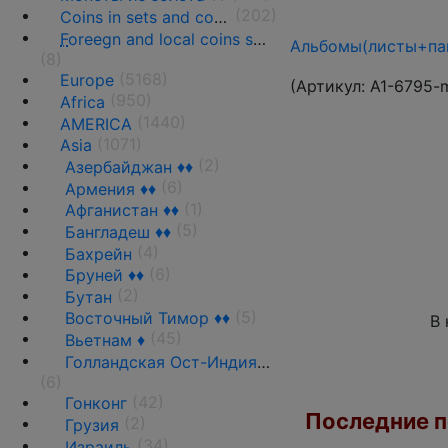
(202)
Coins in sets and coins collections
F
oreegn and local coins sold in by weight
Альбомы(листы+пап
(8)
(5168)
Europe
(Артикул:
A1-6795-
(950)
Africa
(1440)
AMERICA
(1071)
Asia
(2)
Азербайджан ♦♦
(6)
Армения ♦♦
(1)
Афганистан ♦♦
(5)
Бангладеш ♦♦
(4)
Бахрейн
(6)
Бруней ♦♦
(2)
Бутан
(5)
Восточный Тимор ♦♦
В 
(45)
Вьетнам ♦
Голландская Ост-Индия ♦♦
(6)
(42)
Гонконг
Последние по
(2)
Грузия
(34)
Израиль