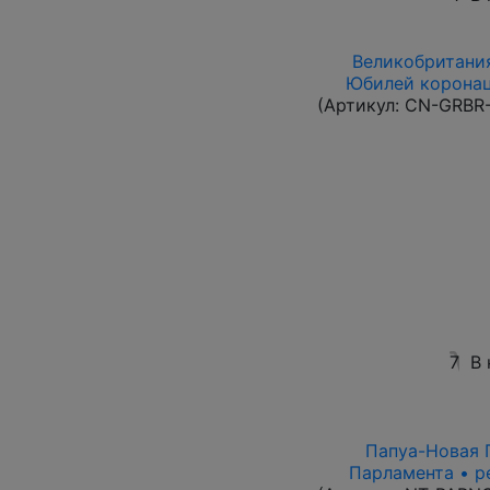
Великобритания
Юбилей коронац
(Артикул:
CN-GRBR-
7
В 
Папуа-Новая Г
Парламента • р