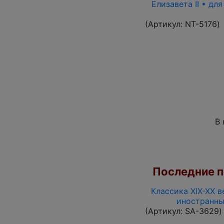
Елизавета II • дл
(Артикул:
NT-5176
)
В 
Последние по
Классика XIX-XX в
иностранны
(Артикул:
SA-3629
)