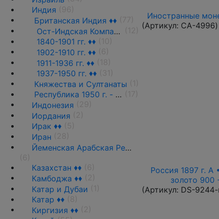
(96)
Индия
Иностранные моне
(77)
Британская Индия ♦♦
(Артикул:
CA-4996
)
(12)
Ост-Индская Компания ♦♦
(10)
1840-1901 гг. ♦♦
(6)
1902-1910 гг. ♦♦
(18)
1911-1936 гг. ♦♦
(31)
1937-1950 гг. ♦♦
(1)
Княжества и Султанаты
(17)
Республика 1950 г. - н.д.
(29)
Индонезия
(2)
Иордания
(5)
Ирак ♦♦
(28)
Иран
Йеменская Арабская Республика ♦♦
(6)
(6)
Казахстан ♦♦
Россия 1897 г. А 
(2)
Камбоджа ♦♦
золото 900 
(1)
Катар и Дубаи
(Артикул:
DS-9244-
(8)
Катар ♦♦
(2)
Киргизия ♦♦