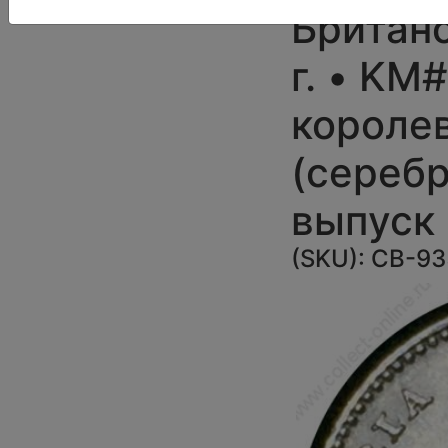
Британ
г. • KM
королев
(серебр
выпуск
(SKU):
CB-93