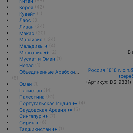
(55)
Китай
(42)
Корея
(1)
Кувейт
(3)
Лаос
(24)
Ливан
(20)
Макао
(124)
Малайзия
(4)
Мальдивы ♦
(2)
В 
Монголия ♦♦
(1)
Мускат и Оман
(1)
Непал
Россия 1818 г. с.п.
Объединенные Арабские Эмираты(ОАЭ)
(сере
(8)
(Артикул:
DS-9831
)
(1)
Оман
(14)
Пакистан
(61)
Палестина
(4)
Португальская Индия ♦♦
(5)
Саудовская Аравия ♦♦
(7)
Сингапур ♦♦
(6)
Сирия •
(1)
Таджикистан ♦♦