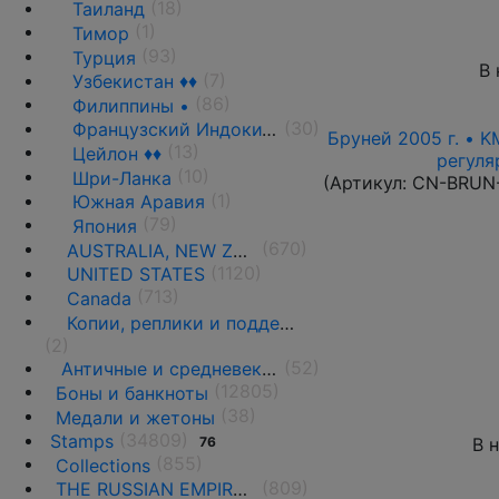
(18)
Таиланд
(1)
Тимор
(93)
Турция
В 
(7)
Узбекистан ♦♦
(86)
Филиппины •
(30)
Французский Индокитай
Бруней 2005 г. • K
(13)
Цейлон ♦♦
регуля
(10)
Шри-Ланка
(Артикул:
CN-BRUN
(1)
Южная Аравия
(79)
Япония
(670)
AUSTRALIA, NEW ZEALAND AND OCEANIA
(1120)
UNITED STATES
(713)
Canada
Копии, реплики и подделки
(2)
(52)
Античные и средневековые государства
(12805)
Боны и банкноты
(38)
Медали и жетоны
(34809)
Stamps
76
В 
(855)
Collections
(809)
THE RUSSIAN EMPIRE UNTIL 1917.