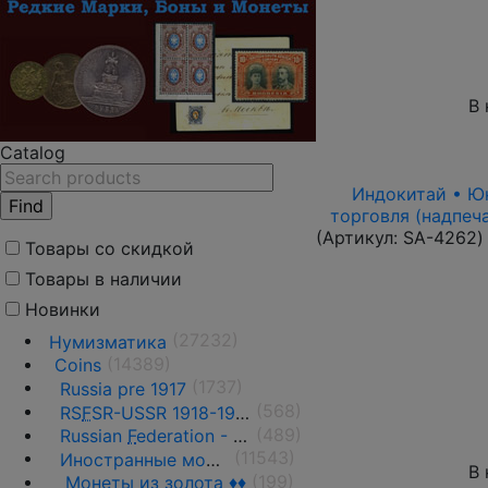
В 
Catalog
Индокитай • Юнь
торговля (надпеч
(Артикул:
SA-4262
)
Товары со скидкой
Товары в наличии
Новинки
(27232)
Нумизматика
(14389)
Coins
(1737)
Russia pre 1917
(568)
RS
F
SR-USSR 1918-1991
(489)
Russian
F
ederation - 1991 - n.d.
(11543)
Иностранные монеты
В 
(199)
Монеты из золота ♦♦