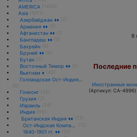
Africa
(1440)
AMERICA
(1071)
Asia
(2)
Азербайджан ♦♦
(6)
Армения ♦♦
(1)
Афганистан ♦♦
В 
(5)
Бангладеш ♦♦
(4)
Бахрейн
(6)
Бруней ♦♦
(2)
Бутан
Последние по
(5)
Восточный Тимор ♦♦
(45)
Вьетнам ♦
Голландская Ост-Индия ♦♦
Иностранные моне
(6)
(Артикул:
CA-4996
)
(42)
Гонконг
(2)
Грузия
(34)
Израиль
(96)
Индия
(77)
Британская Индия ♦♦
(12)
Ост-Индская Компания ♦♦
(10)
1840-1901 гг. ♦♦