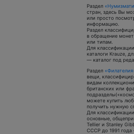
Раздел
«Нумизмати
стран, здесь Вы м
или просто посмот
информацию.
Раздел классифици
в обращение монеты
или типам.
Для классификации
каталоги Krauze, д
— каталог под ред
Раздел
«Филателия
вещи, классифицир
видам коллекциони
британских или фр
подразделы(«космос
можете купить люб
получить нужную 
Для классификации
основные, общепризн
Tellier и Stanley G
СССР до 1991 года 