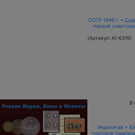
СССР 1946 г. •
Сол
первой советской
(Артикул:
A1-6319
)
В 
Индокитай • Юнь
торговля (надпеч