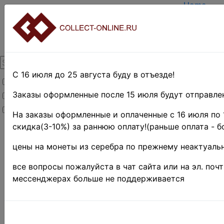
Home
Create ac
Login
About Coll
Contacts
DELIVERY
Payment
С 16 июля до 25 августа буду в отъезде!
Товары со скидкой
Оценка и 
TERMS A
Заказы оформленные после 15 июля будут отправлен
Товары в наличии
EASY SE
Новинки
Предвари
На заказы оформленные и оплаченные с 16 июля по 
скидка(3-10%) за раннюю оплату!(раньше оплата - б
Home
»
Нумизматика
цены на монеты из серебра по прежнему неактуальн
»
Coins
»
Иностранные
все вопросы пожалуйста в чат сайта или на эл. поч
монеты
»
мессенджерах больше не поддерживается
Asia
»
Индия
»
Британская
Индия ♦♦
»
1911-1936 гг.
♦♦