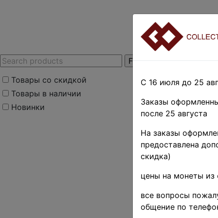
Товары со скидкой
С 16 июля до 25 авг
Товары в наличии
Заказы оформленны
Новинки
после 25 августа
Home
»
Stamps
»
E
На заказы оформлен
Королевство • 1921-
предоставлена допо
Югослави
скидка)
D. • Ко
цены на монеты из 
выпуск 
все вопросы пожалу
общение по телефо