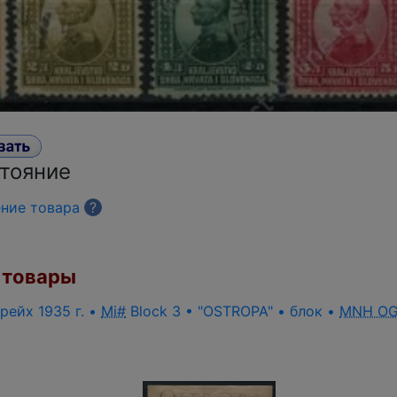
стояние
ение товара
?
товары
рейх 1935 г. •
Mi#
Block 3 • "OSTROPA" • блок •
MNH O