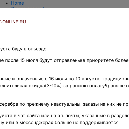
Home
Create account
Login
About Collect-Online
Contacts
DELIVERY
Payment
Оценка и покупка
уста буду в отъезде!
TERMS AND WORDS REDUCTIONS
EASY SEARCH
е после 15 июля будут отправлены(в приоритете более
Предварительные заказы!
UROPE
»
Югославия
»
ные и оплаченные с 16 июля по 10 августа, традиционн
1944 гг. ♦♦
лнительная скидка(3-10%) за раннюю оплату!(раньше о
я 1921 г. • Sc# 1-14 • 
роли Александр и Петр 
серебра по прежнему неактуальны, заказы на них не п
• полн. серия • Used 
йста в чат сайта или на эл. почты, указанные в разделе
ну или в мессенджерах больше не поддерживается