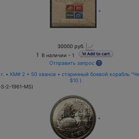
+
30000 руб.
1
В наличии -
1
Отправить запрос
?
г. • KM# 2 • 50 хванов • старинный боевой корабль "Чер
$10 )
-S-2-1961-MS
)
+