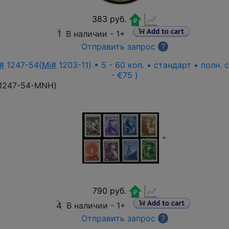
383 руб.
1
В наличии -
1+
Отправить запрос
?
#
1247-54(
Mi#
1203-11) • 5 - 60 коп. • стандарт • полн.
- €75 )
1247-54-MNH
)
+
790 руб.
4
В наличии -
1+
Отправить запрос
?