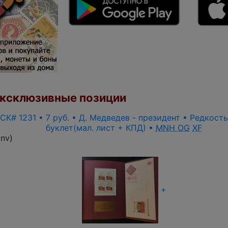
ксклюзивные позиции
 СК# 1231 • 7 руб. • Д. Медведев - президент • Редкост
буклет(мал. лист + КПД) •
MNH OG
XF
inv
)
+