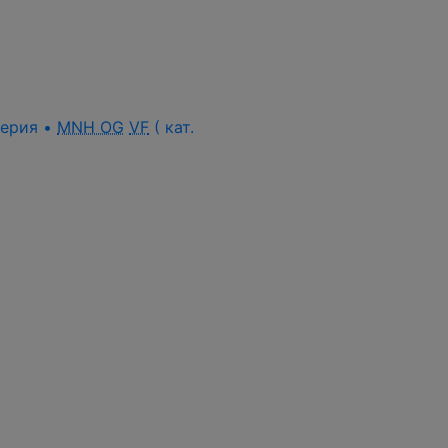
 серия •
MNH OG
VF
( кат.