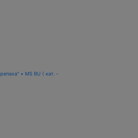
епаха" • MS BU ( кат. -