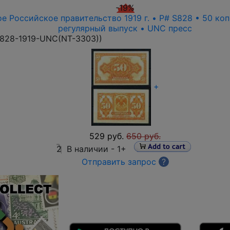
-19%
е Российское правительство 1919 г. • P# S828 • 50 ко
регулярный выпуск • UNC пресс
828-1919-UNC(NT-3303)
)
+
529 руб.
650 руб.
2
В наличии -
1+
Отправить запрос
?