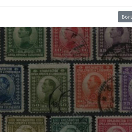
49
)
Бол