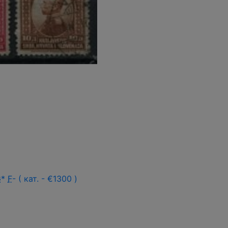
G
*
F
- ( кат. - €1300 )