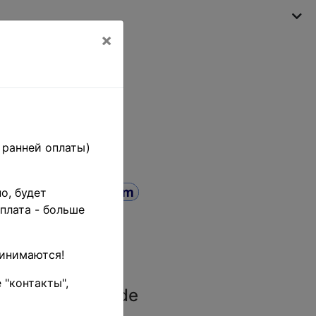
×
My shopping cart
(empty)
 ранней оплаты)
о, будет
плата - больше
2 p. - 10
• 1-й
ринимаются!
VF
 "контакты",
(
Product code