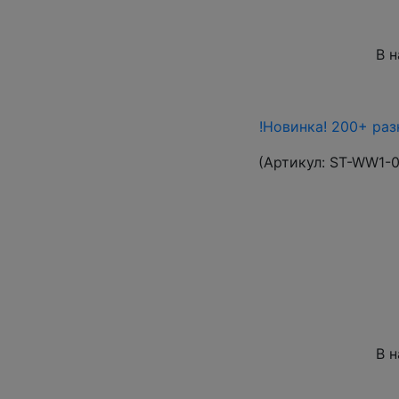
В 
!Новинка! 200+ ра
(Артикул:
ST-WW1-
В 