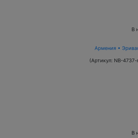
В 
Армения • Эриван 
(Артикул:
NB-4737-
В 