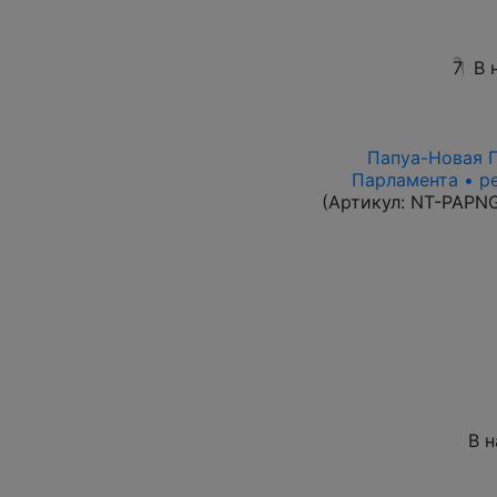
7
В 
Папуа-Новая Гв
Парламента • р
(Артикул:
NT-PAPN
В 