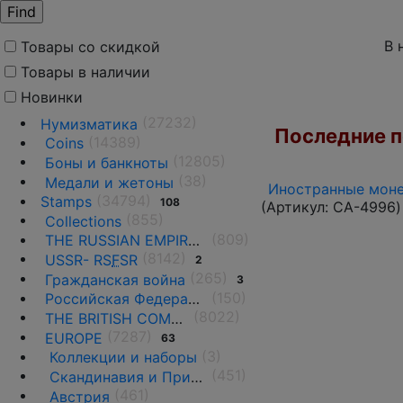
В 
Товары со скидкой
Товары в наличии
Новинки
(27232)
Нумизматика
Последние по
(14389)
Coins
(12805)
Боны и банкноты
(38)
Медали и жетоны
Иностранные моне
(34794)
Stamps
108
(Артикул:
CA-4996
)
(855)
Collections
(809)
THE RUSSIAN EMPIRE UNTIL 1917.
(8142)
USSR- RS
F
SR
2
(265)
Гражданская война
3
(150)
Российская Федерация(1992 г.-н.д.)
(8022)
THE BRITISH COMMONWEALTH
(7287)
EUROPE
63
(3)
Коллекции и наборы
(451)
Скандинавия и Прибалтика
(461)
Австрия