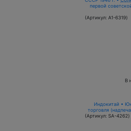
СССР 1946 г. •
Сол
первой советской
(Артикул:
A1-6319
)
В 
Индокитай • Юнь
торговля (надпеча
(Артикул:
SA-4262
)