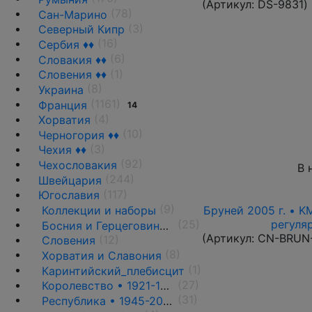
(Артикул:
DS-9831
)
(78)
Сан-Марино
(3)
Северный Кипр
(16)
Сербия ♦♦
(6)
Словакия ♦♦
(1)
Словения ♦♦
(8)
Украина
(1161)
Франция
14
(4)
Хорватия
(10)
Черногория ♦♦
(3)
Чехия ♦♦
(92)
Чехословакия
В 
(244)
Швейцария
(117)
Югославия
(9)
Бруней 2005 г. • K
Коллекции и наборы
регуля
(25)
Босния и Герцеговина ♦♦
(Артикул:
CN-BRUN
(12)
Словения
(8)
Хорватия и Славония
(1)
Каринтийский_плебисцит
(27)
Королевство • 1921-1944 гг. ♦♦
(31)
Республика • 1945-2006 гг. ♦♦