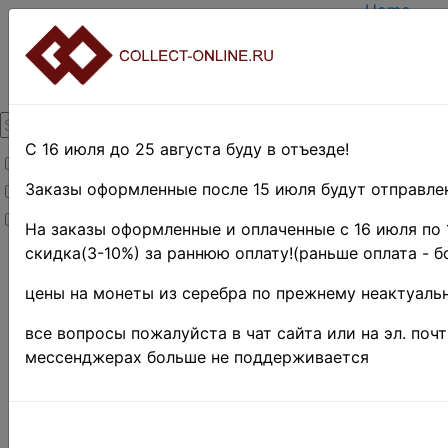
Home
Create ac
Login
About Coll
Contacts
DELIVERY
Payment
С 16 июля до 25 августа буду в отъезде!
Товары со скидкой
Оценка и 
TERMS AN
Заказы оформленные после 15 июля будут отправлен
Товары в наличии
EASY SEA
Новинки
Предварит
На заказы оформленные и оплаченные с 16 июля по 
скидка(3-10%) за раннюю оплату!(раньше оплата - б
Home
»
Stamps
»
цены на монеты из серебра по прежнему неактуальн
EUROPE
»
Югославия
»
все вопросы пожалуйста в чат сайта или на эл. поч
Королевство
мессенджерах больше не поддерживается
• 1921-1944
гг. ♦♦
Югослав