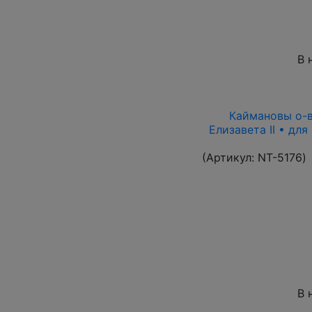
В 
Каймановы о-ва
Елизавета II • дл
(Артикул:
NT-5176
)
В 