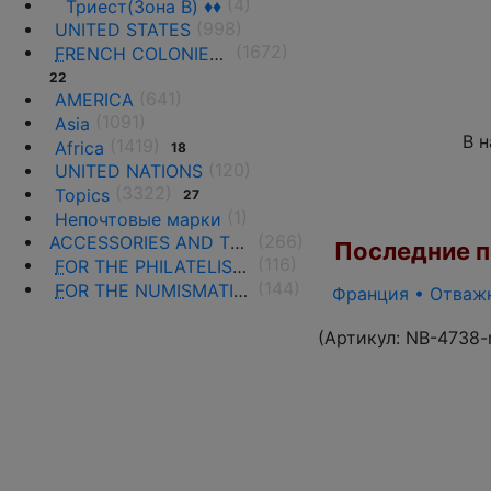
(4)
Триест(Зона B) ♦♦
(998)
UNITED STATES
(1672)
F
RENCH COLONIES AND THE TERRITORIES
22
(641)
AMERICA
(1091)
Asia
В 
(1419)
Africa
18
(120)
UNITED NATIONS
(3322)
Topics
27
(1)
Непочтовые марки
(266)
ACCESSORIES AND THE LITERATURE
Последние по
(116)
F
OR THE PHILATELISTS
(144)
F
OR THE NUMISMATISTS
Франция • Отважн
(Артикул:
NB-4738-