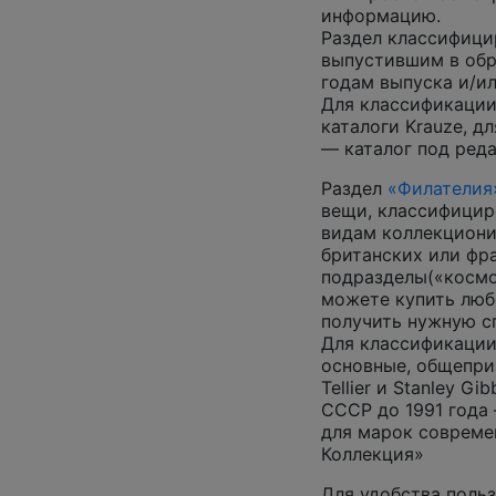
информацию.
Раздел классифици
выпустившим в обр
годам выпуска и/ил
Для классификации
каталоги Krauze, д
— каталог под ред
Раздел
«Филателия
вещи, классифицир
видам коллекциони
британских или фр
подразделы(«космос
можете купить люб
получить нужную 
Для классификации
основные, общепризн
Tellier и Stanley G
СССР до 1991 года 
для марок совреме
Коллекция»
Для удобства польз