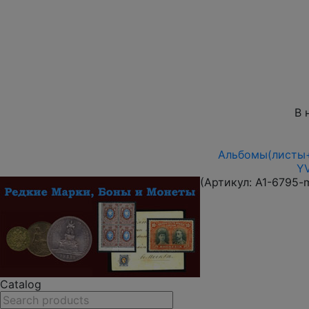
В 
Альбомы(листы+
YV
(Артикул:
A1-6795-
Catalog