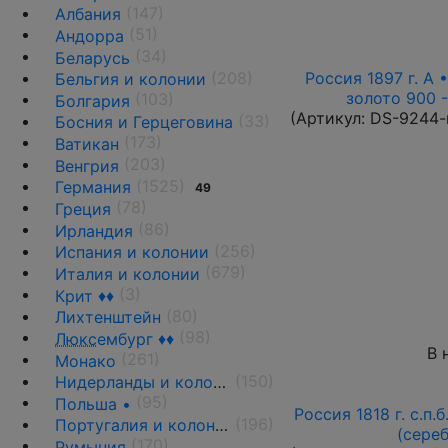
(147)
Албания
(51)
Андорра
(34)
Беларусь
(208)
Россия 1897 г. А •
Бельгия и колонии
золото 900 -
(103)
Болгария
(Артикул:
DS-9244-
(33)
Босния и Герцеговина
(173)
Ватикан
(203)
Венгрия
(1525)
Германия
49
(78)
Греция
(86)
Ирландия
(256)
Испания и колонии
(679)
Италия и колонии
(3)
Крит ♦♦
(80)
Лихтенштейн
(98)
Люкс
ембург ♦♦
В 
(261)
Монако
(150)
Нидерланды и колонии
(95)
Польша •
Россия 1818 г. с.п.
(196)
Португалия и колонии
(сере
(170)
Румыния