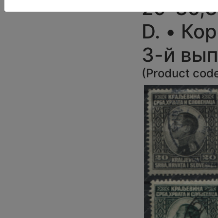
29-35,37
D. • Ко
3-й вып
(
Product cod