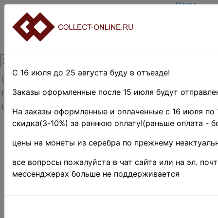
Home
Create acc
Login
About Colle
Contacts
DELIVERY
Payment
С 16 июля до 25 августа буду в отъезде!
Товары со скидкой
Оценка и 
TERMS AN
Заказы оформленные после 15 июля будут отправлен
Товары в наличии
EASY SEA
Новинки
Предварит
На заказы оформленные и оплаченные с 16 июля по 
скидка(3-10%) за раннюю оплату!(раньше оплата - б
Home
»
Stamps
»
цены на монеты из серебра по прежнему неактуальн
EUROPE
»
Югославия
все вопросы пожалуйста в чат сайта или на эл. поч
»
мессенджерах больше не поддерживается
Республика
• 1945-
2006 гг. ♦♦
Югослав