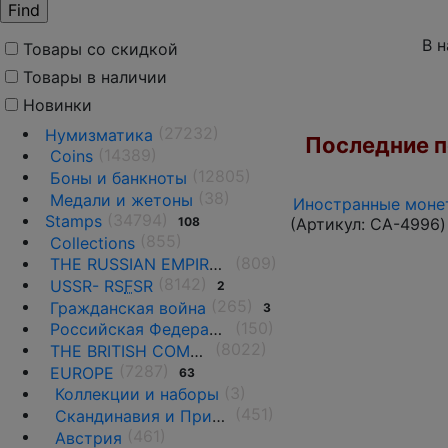
В 
Товары со скидкой
Товары в наличии
Новинки
(27232)
Нумизматика
Последние по
(14389)
Coins
(12805)
Боны и банкноты
(38)
Медали и жетоны
Иностранные монет
(34794)
Stamps
108
(Артикул:
CA-4996
)
(855)
Collections
(809)
THE RUSSIAN EMPIRE UNTIL 1917.
(8142)
USSR- RS
F
SR
2
(265)
Гражданская война
3
(150)
Российская Федерация(1992 г.-н.д.)
(8022)
THE BRITISH COMMONWEALTH
(7287)
EUROPE
63
(3)
Коллекции и наборы
(451)
Скандинавия и Прибалтика
(461)
Австрия