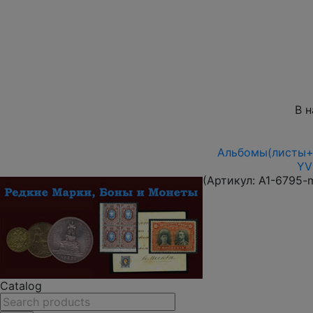
В 
Альбомы(листы+п
YV
(Артикул:
A1-6795-
Catalog