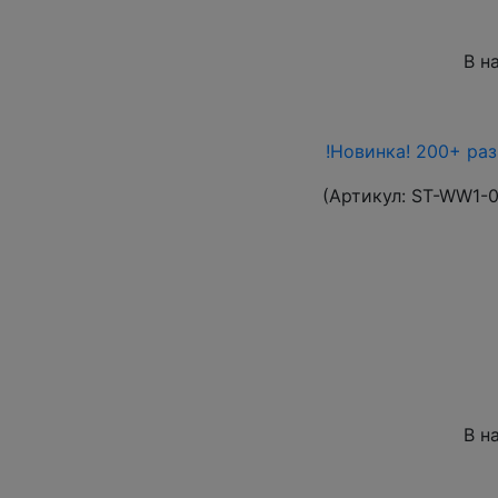
В н
!Новинка! 200+ ра
(Артикул:
ST-WW1-
В н