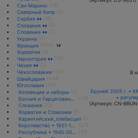
(78)
Сан-Марино
(3)
Северный Кипр
(16)
Сербия ♦♦
(6)
Словакия ♦♦
(1)
Словения ♦♦
(8)
Украина
(1161)
Франция
14
(4)
Хорватия
(10)
Черногория ♦♦
(3)
Чехия ♦♦
(92)
Чехословакия
В 
(244)
Швейцария
(117)
Югославия
Бруней 2005 г. • K
(9)
Коллекции и наборы
• регуля
(25)
Босния и Герцеговина ♦♦
(Артикул:
CN-BRUN
(12)
Словения
(8)
Хорватия и Славония
(1)
Каринтийский_плебисцит
(27)
Королевство • 1921-1944 гг. ♦♦
(31)
Республика • 1945-2006 гг. ♦♦