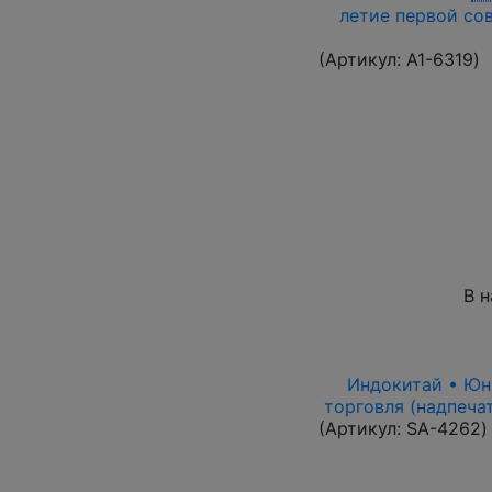
летие первой сов
(Артикул:
A1-6319
)
В 
Индокитай • Юньн
торговля (надпеча
(Артикул:
SA-4262
)