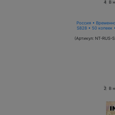
4
В 
Россия • Временно
S828 • 50 копеек 
(Артикул:
NT-RUS-S
2
В 