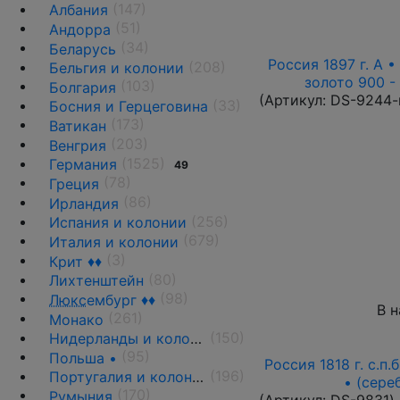
(147)
Албания
(51)
Андорра
(34)
Беларусь
Россия 1897 г. А •
(208)
Бельгия и колонии
золото 900 -
(103)
Болгария
(Артикул:
DS-9244-
(33)
Босния и Герцеговина
(173)
Ватикан
(203)
Венгрия
(1525)
Германия
49
(78)
Греция
(86)
Ирландия
(256)
Испания и колонии
(679)
Италия и колонии
(3)
Крит ♦♦
(80)
Лихтенштейн
(98)
Люкс
ембург ♦♦
В 
(261)
Монако
(150)
Нидерланды и колонии
(95)
Польша •
Россия 1818 г. с.п.
(196)
Португалия и колонии
• (сере
(170)
Румыния
(Артикул:
DS-9831
)