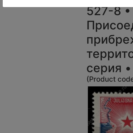
527-8 • 
Присое
прибре
террито
серия 
(
Product cod