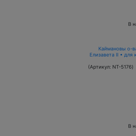
В 
Каймановы о-ва 
Елизавета II • для
(Артикул:
NT-5176
)
В 