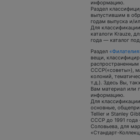
информацию.
Раздел классифици
выпустившим в обр
годам выпуска и/ил
Для классификации
каталоги Krauze, д
года — каталог под
Раздел
«Филателия
вещи, классифицир
распространенным
СССР(«советы»), м
колоний, тематиче
т.д.). Здесь Вы, т
Вам материал или 
информацию.
Для классификации
основные, общепризн
Tellier и Stanley G
СССР до 1991 года 
Соловьева, для ма
«Стандарт-Коллекц