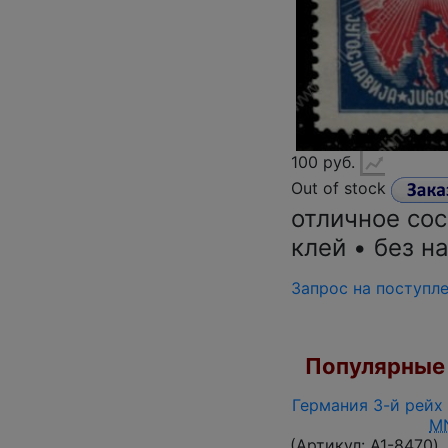
100 руб.
Out of stock
отличное со
клей • без н
Запрос на поступл
Популярные 
Германия 3-й рейх 
M
(Артикул:
A1-8470
)