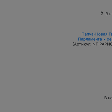
7
В 
Папуа-Новая Гв
Парламента • ре
(Артикул:
NT-PAPN
В н