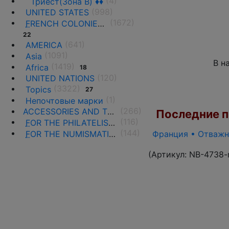
(4)
Триест(Зона B) ♦♦
(998)
UNITED STATES
(1672)
F
RENCH COLONIES AND THE TERRITORIES
22
(641)
AMERICA
(1091)
Asia
В н
(1419)
Africa
18
(120)
UNITED NATIONS
(3322)
Topics
27
(1)
Непочтовые марки
(266)
ACCESSORIES AND THE LITERATURE
Последние по
(116)
F
OR THE PHILATELISTS
(144)
F
OR THE NUMISMATISTS
Франция • Отважны
(Артикул:
NB-4738-