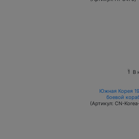
1
В 
Южная Корея 196
боевой кораб
(Артикул:
CN-Korea