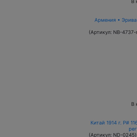
В 
Армения • Эриван
(Артикул:
NB-4737-
В 
Китай 1914 г. P# 1
рег
(Артикул:
ND-0245
)