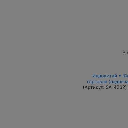
В 
Индокитай • Юнь
торговля (надпеча
(Артикул:
SA-4262
)