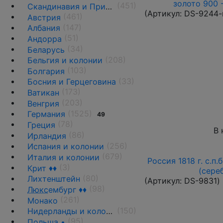
золото 900 
(451)
Скандинавия и Прибалтика
(Артикул:
DS-9244-
(461)
Австрия
(147)
Албания
(51)
Андорра
(34)
Беларусь
(208)
Бельгия и колонии
(103)
Болгария
(33)
Босния и Герцеговина
(173)
Ватикан
(203)
Венгрия
(1525)
Германия
49
(78)
Греция
В 
(86)
Ирландия
(256)
Испания и колонии
(679)
Италия и колонии
Россия 1818 г. с.п.
(3)
Крит ♦♦
(сере
(80)
Лихтенштейн
(Артикул:
DS-9831
)
(98)
Люкс
ембург ♦♦
(261)
Монако
(150)
Нидерланды и колонии
(95)
Польша •