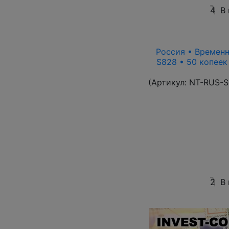
4
В
Россия • Временн
S828 • 50 копеек
(Артикул:
NT-RUS-S
2
В