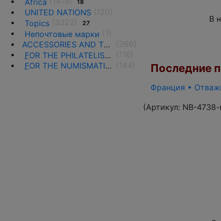
(1419)
Africa
18
(120)
UNITED NATIONS
В 
(3322)
Topics
27
(1)
Непочтовые марки
(266)
ACCESSORIES AND THE LITERATURE
(116)
F
OR THE PHILATELISTS
(144)
F
OR THE NUMISMATISTS
Последние по
Франция • Отважн
(Артикул:
NB-4738-