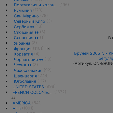
(196)
Португалия и колонии
(170)
Румыния
(78)
Сан-Марино
(3)
Северный Кипр
(16)
Сербия ♦♦
(6)
Словакия ♦♦
(1)
Словения ♦♦
В 
(8)
Украина
(1161)
Франция
14
Бруней 2005 г. • K
(4)
Хорватия
регуля
(10)
Черногория ♦♦
(Артикул:
CN-BRUN
(3)
Чехия ♦♦
(92)
Чехословакия
(244)
Швейцария
(117)
Югославия
(998)
UNITED STATES
(1672)
F
RENCH COLONIES AND THE TERRITORIES
22
(641)
AMERICA
(1091)
Asia