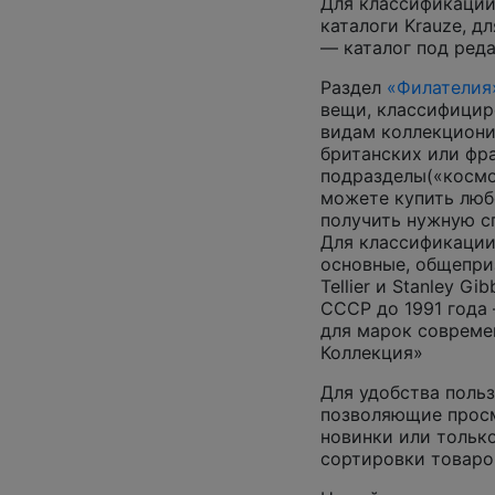
Для классификации
каталоги Krauze, д
— каталог под ред
Раздел
«Филателия
вещи, классифицир
видам коллекциони
британских или фр
подразделы(«космос
можете купить люб
получить нужную 
Для классификации
основные, общепризн
Tellier и Stanley G
СССР до 1991 года 
для марок совреме
Коллекция»
Для удобства польз
позволяющие просм
новинки или только
сортировки товаро