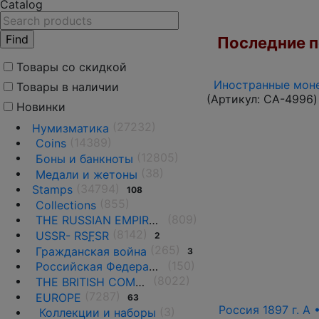
Catalog
Последние по
Товары со скидкой
Иностранные моне
Товары в наличии
(Артикул:
CA-4996
)
Новинки
(27232)
Нумизматика
(14389)
Coins
(12805)
Боны и банкноты
(38)
Медали и жетоны
(34794)
Stamps
108
(855)
Collections
(809)
THE RUSSIAN EMPIRE UNTIL 1917.
(8142)
USSR- RS
F
SR
2
(265)
Гражданская война
3
(150)
Российская Федерация(1992 г.-н.д.)
(8022)
THE BRITISH COMMONWEALTH
(7287)
EUROPE
63
Россия 1897 г. А 
(3)
Коллекции и наборы