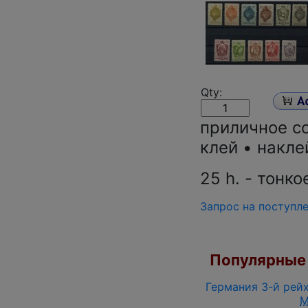
Qty:
приличное с
клей • накле
25 h. - тонко
Запрос на поступл
Популярные 
Германия 3-й рейх
M