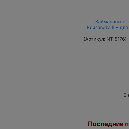
Каймановы о-ва
Елизавета II • дл
(Артикул:
NT-5176
)
В 
Последние по