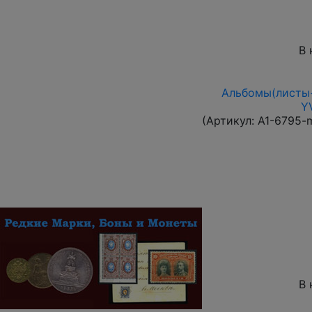
В 
Альбомы(листы+
Y
(Артикул:
A1-6795-
В 