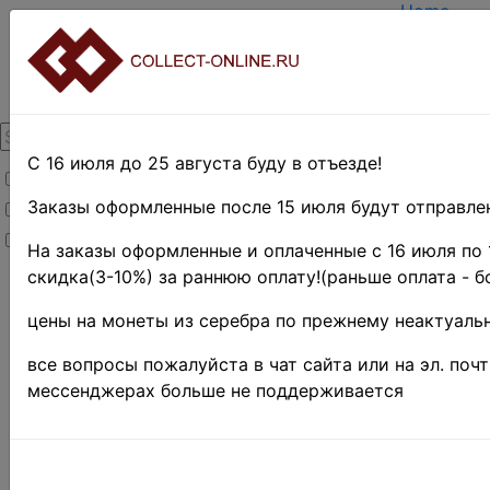
Home
Create ac
Login
About Coll
Contacts
DELIVERY
Payment
С 16 июля до 25 августа буду в отъезде!
Товары со скидкой
Оценка и 
TERMS AN
Заказы оформленные после 15 июля будут отправлен
Товары в наличии
EASY SEA
Новинки
Предварит
На заказы оформленные и оплаченные с 16 июля по 
скидка(3-10%) за раннюю оплату!(раньше оплата - б
Home
»
Stamps
»
цены на монеты из серебра по прежнему неактуальн
EUROPE
»
Лихтенштейн
все вопросы пожалуйста в чат сайта или на эл. поч
Лихтенш
мессенджерах больше не поддерживается
Mi# 25-3