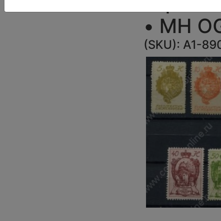
Гербы и
• MH O
(SKU):
A1-89