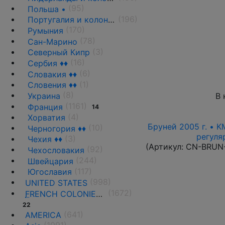
(95)
Польша •
(196)
Португалия и колонии
(170)
Румыния
(78)
Сан-Марино
(3)
Северный Кипр
(16)
Сербия ♦♦
(6)
Словакия ♦♦
(1)
Словения ♦♦
(8)
Украина
В 
(1161)
Франция
14
(4)
Хорватия
Бруней 2005 г. • K
(10)
Черногория ♦♦
регуля
(3)
Чехия ♦♦
(Артикул:
CN-BRUN
(92)
Чехословакия
(244)
Швейцария
(117)
Югославия
(998)
UNITED STATES
(1672)
F
RENCH COLONIES AND THE TERRITORIES
22
(641)
AMERICA