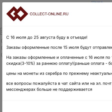
Home
Create ac
Login
About Coll
Contacts
DELIVERY
Payment
С 16 июля до 25 августа буду в отъезде!
Товары со скидкой
Оценка и 
TERMS AN
Заказы оформленные после 15 июля будут отправлен
Товары в наличии
EASY SEA
Новинки
Предварит
На заказы оформленные и оплаченные с 16 июля по 
скидка(3-10%) за раннюю оплату!(раньше оплата - б
Home
»
Stamps
»
цены на монеты из серебра по прежнему неактуальн
EUROPE
»
Лихтенштейн
все вопросы пожалуйста в чат сайта или на эл. поч
Лихтенш
мессенджерах больше не поддерживается
Mi# 310 