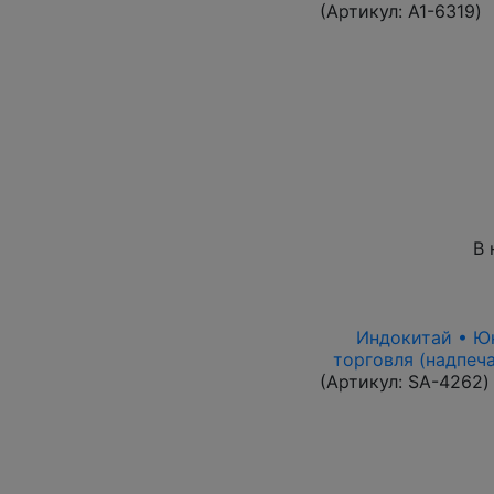
(Артикул:
A1-6319
)
В 
Индокитай • Юнь
торговля (надпеча
(Артикул:
SA-4262
)