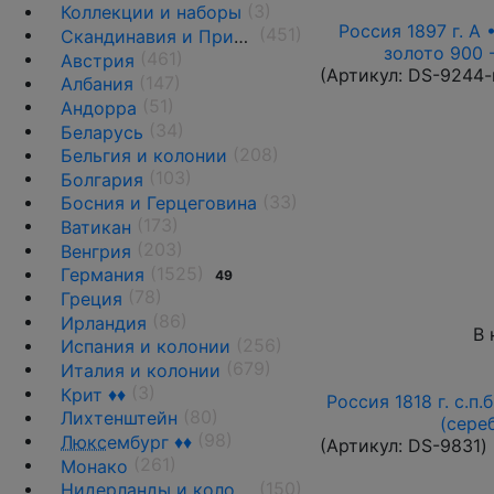
(3)
Коллекции и наборы
Россия 1897 г. А 
(451)
Скандинавия и Прибалтика
золото 900 
(461)
Австрия
(Артикул:
DS-9244-
(147)
Албания
(51)
Андорра
(34)
Беларусь
(208)
Бельгия и колонии
(103)
Болгария
(33)
Босния и Герцеговина
(173)
Ватикан
(203)
Венгрия
(1525)
Германия
49
(78)
Греция
(86)
Ирландия
В 
(256)
Испания и колонии
(679)
Италия и колонии
(3)
Крит ♦♦
Россия 1818 г. с.п.
(80)
Лихтенштейн
(сере
(98)
Люкс
ембург ♦♦
(Артикул:
DS-9831
)
(261)
Монако
(150)
Нидерланды и колонии