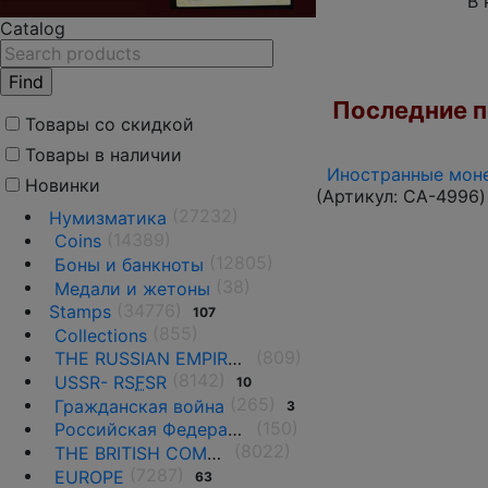
В 
Catalog
Последние по
Товары со скидкой
Товары в наличии
Иностранные моне
Новинки
(Артикул:
CA-4996
)
(27232)
Нумизматика
(14389)
Coins
(12805)
Боны и банкноты
(38)
Медали и жетоны
(34776)
Stamps
107
(855)
Collections
(809)
THE RUSSIAN EMPIRE UNTIL 1917.
(8142)
USSR- RS
F
SR
10
(265)
Гражданская война
3
(150)
Российская Федерация(1992 г.-н.д.)
(8022)
THE BRITISH COMMONWEALTH
(7287)
EUROPE
63