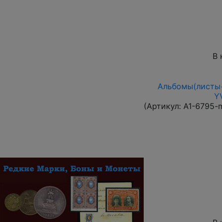
В 
Альбомы(листы+
Y
(Артикул:
A1-6795-