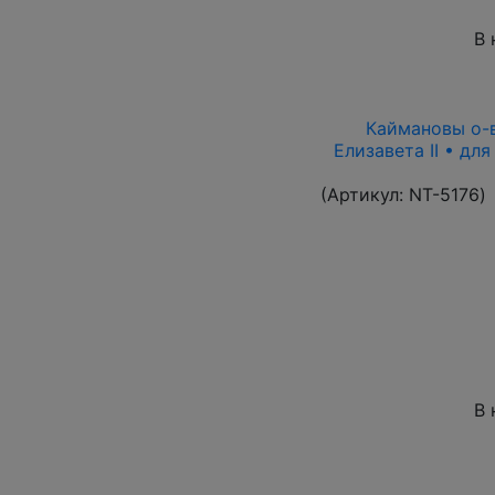
В 
Каймановы о-ва
Елизавета II • дл
(Артикул:
NT-5176
)
В 