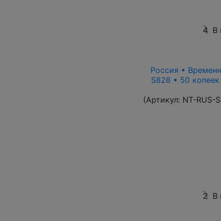
4
В
Россия • Временн
S828 • 50 копеек
(Артикул:
NT-RUS-S
2
В