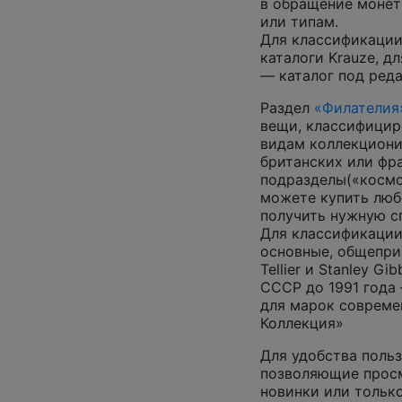
в обращение монеты
или типам.
Для классификации
каталоги Krauze, д
— каталог под ред
Раздел
«Филателия
вещи, классифицир
видам коллекциони
британских или фр
подразделы(«космос
можете купить люб
получить нужную 
Для классификации
основные, общепризн
Tellier и Stanley G
СССР до 1991 года 
для марок совреме
Коллекция»
Для удобства польз
позволяющие просм
новинки или только