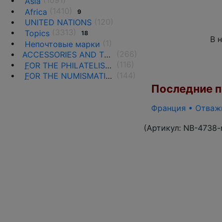
(1091)
Asia
(1410)
Africa
9
(120)
UNITED NATIONS
(3313)
Topics
18
В 
(1)
Непочтовые марки
(266)
ACCESSORIES AND THE LITERATURE
(116)
F
OR THE PHILATELISTS
(144)
F
OR THE NUMISMATISTS
Последние по
Франция • Отважн
(Артикул:
NB-4738-