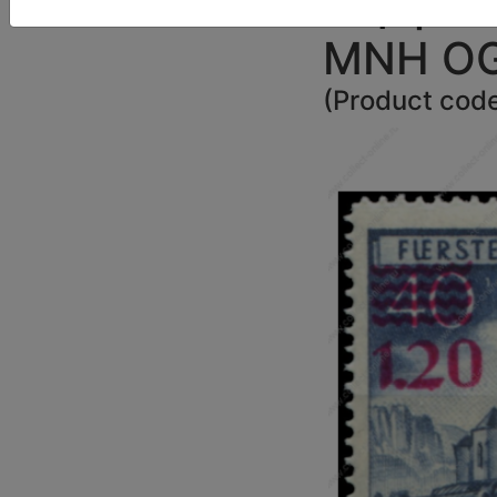
• церко
MNH OG 
(
Product cod