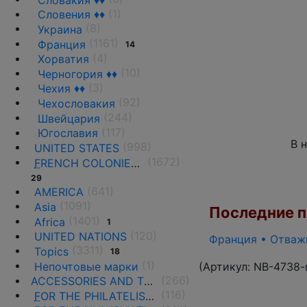
(1)
Словения ♦♦
(8)
Украина
(1161)
Франция
14
(4)
Хорватия
(10)
Черногория ♦♦
(3)
Чехия ♦♦
(92)
Чехословакия
(244)
Швейцария
(117)
Югославия
В 
(998)
UNITED STATES
(1672)
F
RENCH COLONIES AND THE TERRITORIES
29
(641)
AMERICA
(1091)
Asia
Последние по
(1401)
Africa
1
(120)
UNITED NATIONS
Франция • Отважн
(3311)
Topics
18
(1)
Непочтовые марки
(Артикул:
NB-4738-
(266)
ACCESSORIES AND THE LITERATURE
(116)
F
OR THE PHILATELISTS