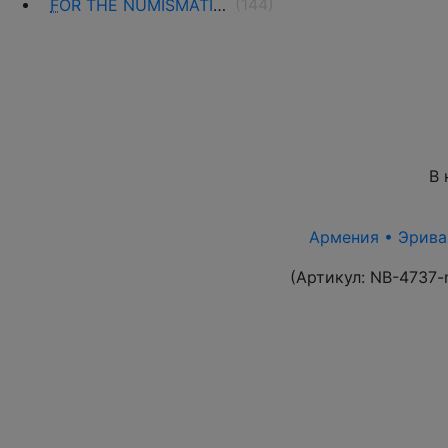
(144)
F
OR THE NUMISMATISTS
В 
Армения • Эриван
(Артикул:
NB-4737-