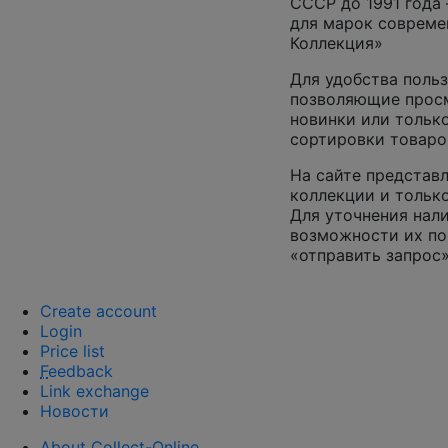
СССР до 1991 года 
для марок совреме
Коллекция»
Для удобства польз
позволяющие просм
новинки или только
сортировки товаро
На сайте представл
коллекции и только
Для уточнения нал
возможности их по
«отправить запрос»
Create account
Login
Price list
F
eedback
Link exchange
Новости
About Collect-Online