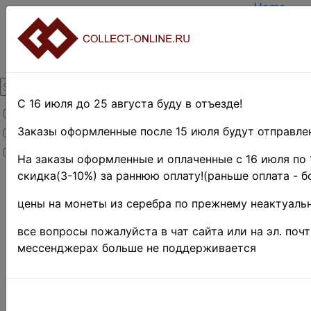
Home
Create ac
Login
About Coll
Contacts
DELIVERY
Payment
С 16 июля до 25 августа буду в отъезде!
Товары со скидкой
Оценка и 
TERMS AN
Заказы оформленные после 15 июля будут отправлен
Товары в наличии
EASY SEA
Новинки
Предварит
На заказы оформленные и оплаченные с 16 июля по 
скидка(3-10%) за раннюю оплату!(раньше оплата - б
Home
»
Stamps
»
цены на монеты из серебра по прежнему неактуальн
EUROPE
»
Лихтенштейн
все вопросы пожалуйста в чат сайта или на эл. поч
ЛИХТЕН
мессенджерах больше не поддерживается
MI# 46
(SKU):
ST-12