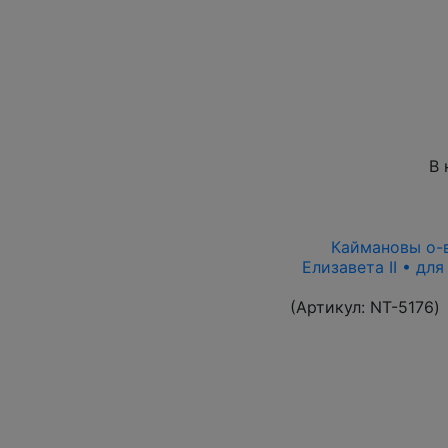
В 
Каймановы о-ва
Елизавета II • дл
(Артикул:
NT-5176
)