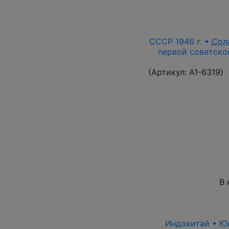
СССР 1946 г. •
Сол
первой советской
(Артикул:
A1-6319
)
В 
Индокитай • Юнь