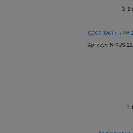
3
В 
СССР 1961 г. • P# 
(Артикул:
N-RUS-22
1
Вознесения о-в