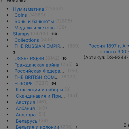
Новинки
(27232)
Нумизматика
(14389)
Coins
(12805)
Боны и банкноты
(38)
Медали и жетоны
(34765)
Stamps
110
(855)
Collections
(809)
Россия 1897 г. А 
THE RUSSIAN EMPIRE UNTIL 1917.
золото 900 
3
(Артикул:
DS-9244-
(8142)
USSR- RS
F
SR
10
(265)
Гражданская война
3
(150)
Российская Федерация(1992 г.-н.д.)
(8022)
THE BRITISH COMMONWEALTH
(7287)
EUROPE
64
(3)
Коллекции и наборы
(451)
Скандинавия и Прибалтика
(461)
Австрия
(147)
Албания
(51)
Андорра
(34)
Беларусь
В 
(208)
Бельгия и колонии
1