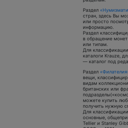
Раздел
«Нумизмати
стран, здесь Вы м
или просто посмот
информацию.
Раздел классифици
в обращение монеты
или типам.
Для классификации
каталоги Krauze, д
— каталог под ред
Раздел
«Филателия
вещи, классифицир
видам коллекциони
британских или фр
подразделы(«космос
можете купить люб
получить нужную 
Для классификации
основные, общепризн
Tellier и Stanley G