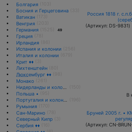
(103)
Болгария
(33)
Босния и Герцеговина
Россия 1818 г. с.п.
(173)
Ватикан
(сере
(203)
Венгрия
(Артикул:
DS-9831
)
(1525)
Германия
49
(78)
Греция
(86)
Ирландия
(256)
Испания и колонии
(679)
Италия и колонии
(3)
Крит ♦♦
(80)
Лихтенштейн
(98)
Люкс
ембург ♦♦
(261)
Монако
(150)
Нидерланды и колонии
(95)
Польша •
В 
(196)
Португалия и колонии
(170)
Румыния
(78)
Сан-Марино
Бруней 2005 г. • K
(3)
регуля
Северный Кипр
(Артикул:
CN-BRUN
(16)
Сербия ♦♦
(6)
Словакия ♦♦