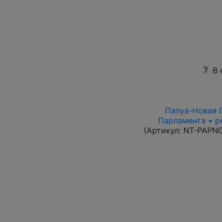
7
В 
Папуа-Новая Г
Парламента • р
(Артикул:
NT-PAPN