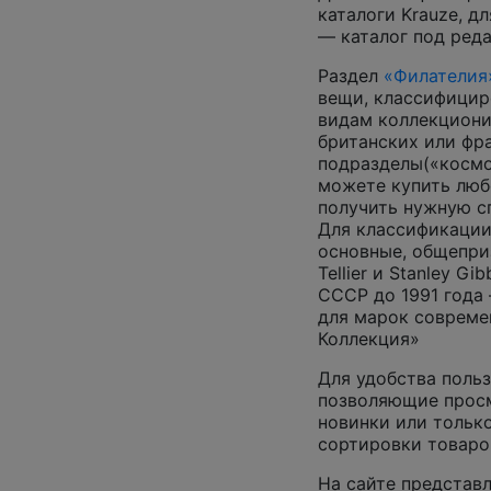
каталоги Krauze, д
— каталог под ред
Раздел
«Филателия
вещи, классифицир
видам коллекциони
британских или фр
подразделы(«космос
можете купить люб
получить нужную 
Для классификации
основные, общепризн
Tellier и Stanley G
СССР до 1991 года 
для марок совреме
Коллекция»
Для удобства польз
позволяющие просм
новинки или только
сортировки товаро
На сайте представл