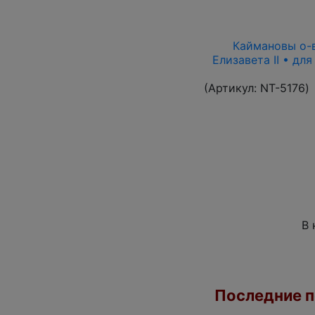
Каймановы о-ва
Елизавета II • дл
(Артикул:
NT-5176
)
В 
Последние по