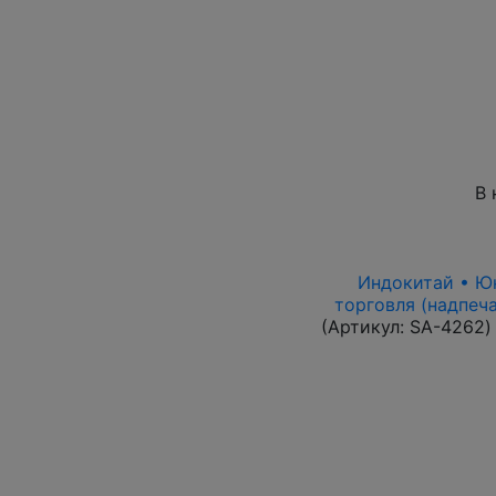
В 
Индокитай • Юнь
торговля (надпеча
(Артикул:
SA-4262
)