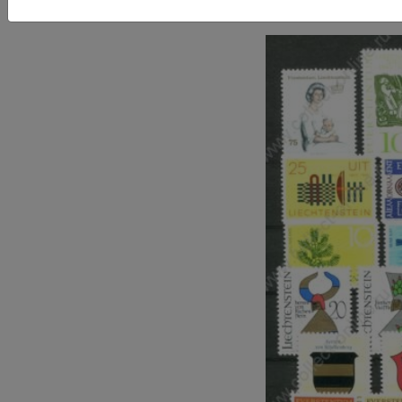
OG VF
(
P