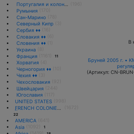
(196)
Португалия и колонии
(170)
Румыния
(78)
Сан-Марино
(3)
Северный Кипр
(16)
Сербия ♦♦
(6)
Словакия ♦♦
В 
(1)
Словения ♦♦
(8)
Украина
(1161)
Франция
11
Бруней 2005 г. • K
(4)
Хорватия
регуля
(10)
Черногория ♦♦
(Артикул:
CN-BRUN
(3)
Чехия ♦♦
(92)
Чехословакия
(244)
Швейцария
(117)
Югославия
(998)
UNITED STATES
(1672)
F
RENCH COLONIES AND THE TERRITORIES
22
(641)
AMERICA
(1092)
Asia
1
(1419)
Africa
18