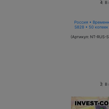
4
В
Россия • Временн
S828 • 50 копеек
(Артикул:
NT-RUS-S
2
В