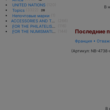
(120)
UNITED NATIONS
В 
(3322)
Topics
26
(1)
Непочтовые марки
(266)
ACCESSORIES AND THE LITERATURE
(116)
F
OR THE PHILATELISTS
Последние по
(144)
F
OR THE NUMISMATISTS
Франция • Отважн
(Артикул:
NB-4738-
В 