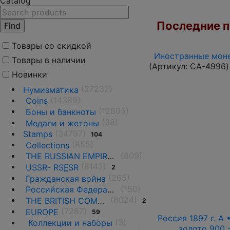
Catalog
Последние по
Товары со скидкой
Иностранные моне
Товары в наличии
(Артикул:
CA-4996
)
Новинки
(27232)
Нумизматика
(14389)
Coins
(12805)
Боны и банкноты
(38)
Медали и жетоны
(34797)
Stamps
104
(855)
Collections
(809)
THE RUSSIAN EMPIRE UNTIL 1917.
(8142)
USSR- RS
F
SR
2
(265)
Гражданская война
(150)
Российская Федерация(1992 г.-н.д.)
(8024)
THE BRITISH COMMONWEALTH
2
(7287)
EUROPE
59
Россия 1897 г. А 
(3)
Коллекции и наборы
золото 900 