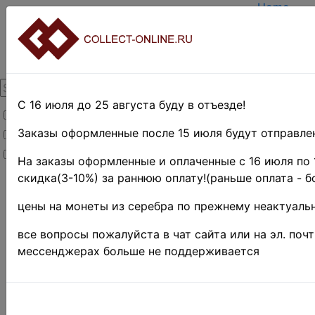
Home
Create ac
Login
About Coll
Contacts
DELIVERY
Payment
С 16 июля до 25 августа буду в отъезде!
Товары со скидкой
Оценка и 
TERMS AN
Заказы оформленные после 15 июля будут отправлен
Товары в наличии
EASY SEA
Новинки
Предварит
На заказы оформленные и оплаченные с 16 июля по 
скидка(3-10%) за раннюю оплату!(раньше оплата - б
Home
»
Stamps
»
цены на монеты из серебра по прежнему неактуальн
EUROPE
»
Лихтенштейн
все вопросы пожалуйста в чат сайта или на эл. поч
ЛИХТЕН
мессенджерах больше не поддерживается
ЛОТ 28