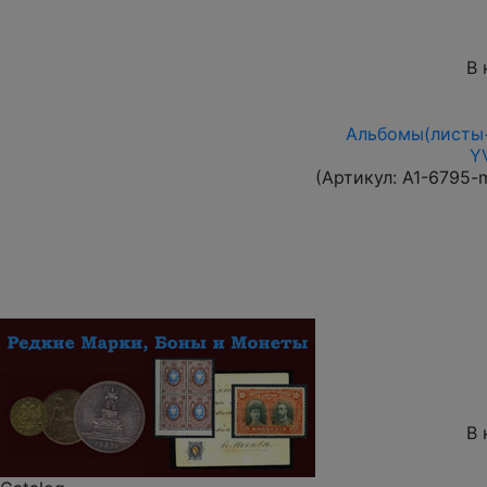
В 
Альбомы(листы+
Y
(Артикул:
A1-6795-
В 