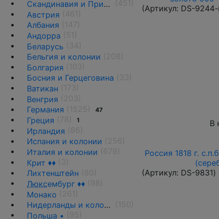
(451)
Скандинавия и Прибалтика
(Артикул:
DS-9244-
(461)
Австрия
(147)
Албания
(51)
Андорра
(34)
Беларусь
(208)
Бельгия и колонии
(103)
Болгария
(33)
Босния и Герцеговина
(173)
Ватикан
(203)
Венгрия
(1525)
Германия
47
(78)
Греция
1
В 
(86)
Ирландия
(256)
Испания и колонии
(679)
Италия и колонии
Россия 1818 г. с.п.
(3)
Крит ♦♦
(сере
(80)
(Артикул:
DS-9831
)
Лихтенштейн
(98)
Люкс
ембург ♦♦
(261)
Монако
(150)
Нидерланды и колонии
(95)
Польша •