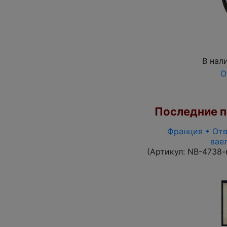
В нал
О
Последние по
Франция • Отв
вае
(Артикул:
NB-4738-