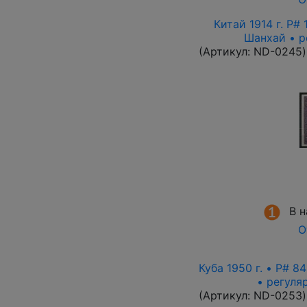
Китай 1914 г. P#
Шанхай • р
(Артикул:
ND-0245
)
В 
О
Куба 1950 г. • P# 
• регуля
(Артикул:
ND-0253
)