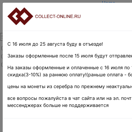
Home
Create accou
Login
About Collec
Contacts
DELIVERY
Payment
С 16 июля до 25 августа буду в отъезде!
Товары со скидкой
Оценка и по
TERMS AND
Заказы оформленные после 15 июля будут отправлен
Товары в наличии
EASY SEARC
Новинки
Предварител
На заказы оформленные и оплаченные с 16 июля по 
скидка(3-10%) за раннюю оплату!(раньше оплата - б
Home
»
цены на монеты из серебра по прежнему неактуальн
Stamps
»
все вопросы пожалуйста в чат сайта или на эл. поч
USSR-
мессенджерах больше не поддерживается
RS
F
SR
»
СССР
1961-
1991 гг.