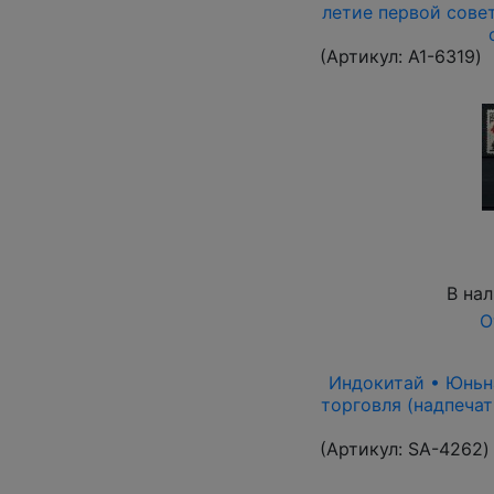
летие первой совет
(Артикул:
A1-6319
)
В на
О
Индокитай • Юньнан
торговля (надпечат
(Артикул:
SA-4262
)