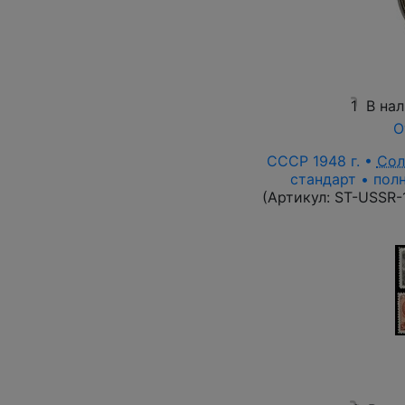
1
В на
О
СССР 1948 г. •
Сол
стандарт • полн
(Артикул:
ST-USSR-