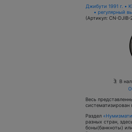
Джибути 1991 г. • 
• регулярный вып
(Артикул:
CN-DJIB-
3
В на
О
Весь представленн
систематизирован 
Раздел
«Нумизмати
разных стран, зде
боны(банкноты) ил