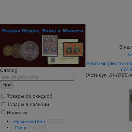
В на
О
Альбомы(листы+пап
YVER
Catalog
(Артикул:
A1-6795-
Товары со скидкой
Товары в наличии
Новинки
(27232)
Нумизматика
(14389)
Coins