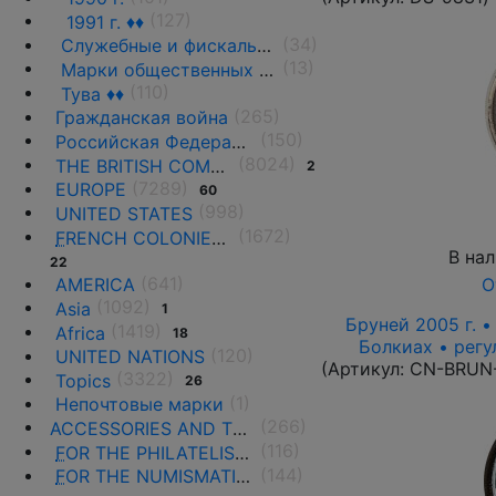
(127)
1991 г. ♦♦
(34)
Служебные и фискальные выпуски
(13)
Марки общественных организаций, благотворительных фондов и обществ
(110)
Тува ♦♦
(265)
Гражданская война
(150)
Российская Федерация(1992 г.-н.д.)
(8024)
THE BRITISH COMMONWEALTH
2
(7289)
EUROPE
60
(998)
UNITED STATES
(1672)
F
RENCH COLONIES AND THE TERRITORIES
В на
22
(641)
О
AMERICA
(1092)
Asia
1
Бруней 2005 г. •
(1419)
Africa
18
Болкиах • регу
(120)
UNITED NATIONS
(Артикул:
CN-BRUN
(3322)
Topics
26
(1)
Непочтовые марки
(266)
ACCESSORIES AND THE LITERATURE
(116)
F
OR THE PHILATELISTS
(144)
F
OR THE NUMISMATISTS