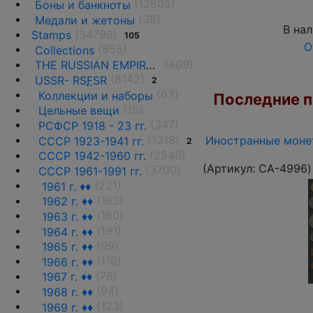
(12805)
Боны и банкноты
(38)
Медали и жетоны
В на
(34799)
Stamps
105
О
(855)
Collections
(809)
THE RUSSIAN EMPIRE UNTIL 1917.
(8142)
USSR- RS
F
SR
2
(63)
Коллекции и наборы
Последние по
(15)
Цельные вещи
(347)
РСФСР 1918 - 23 гг.
(1318)
Иностранные монет
СССР 1923-1941 гг.
2
(2540)
СССР 1942-1960 гг.
(Артикул:
CA-4996
)
(3700)
СССР 1961-1991 гг.
(221)
1961 г. ♦♦
(163)
1962 г. ♦♦
(160)
1963 г. ♦♦
(191)
1964 г. ♦♦
(99)
1965 г. ♦♦
(110)
1966 г. ♦♦
(76)
1967 г. ♦♦
(94)
1968 г. ♦♦
(123)
1969 г. ♦♦