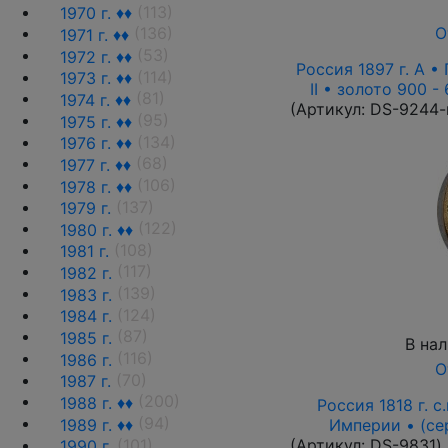
(113)
1970 г. ♦♦
О
(136)
1971 г. ♦♦
(53)
1972 г. ♦♦
Россия 1897 г. А •
(114)
1973 г. ♦♦
II • золото 900 -
(81)
1974 г. ♦♦
(Артикул:
DS-9244-
(95)
1975 г. ♦♦
(134)
1976 г. ♦♦
(68)
1977 г. ♦♦
(106)
1978 г. ♦♦
(137)
1979 г.
(122)
1980 г. ♦♦
(108)
1981 г.
(117)
1982 г.
(139)
1983 г.
(124)
1984 г.
(87)
1985 г.
В на
(116)
1986 г.
О
(70)
1987 г.
(200)
1988 г. ♦♦
Россия 1818 г. с.
(94)
1989 г. ♦♦
Империи • (се
(101)
(Артикул:
DS-9831
)
1990 г.