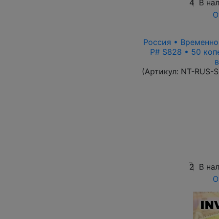
4
В на
О
Россия • Временное
P# S828 • 50 коп
в
(Артикул:
NT-RUS-S
2
В на
О