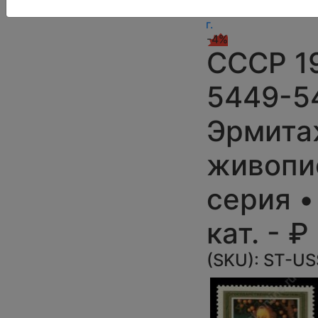
»
1983
г.
-4%
СССР 19
5449-54
Эрмита
живопис
серия •
кат. - ₽
(SKU):
ST-US