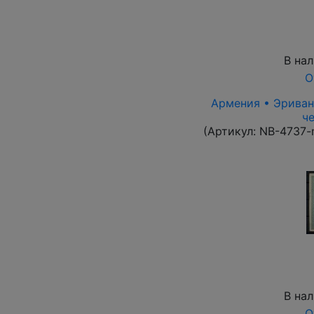
В на
О
Армения • Эриван 
че
(Артикул:
NB-4737-
В на
О