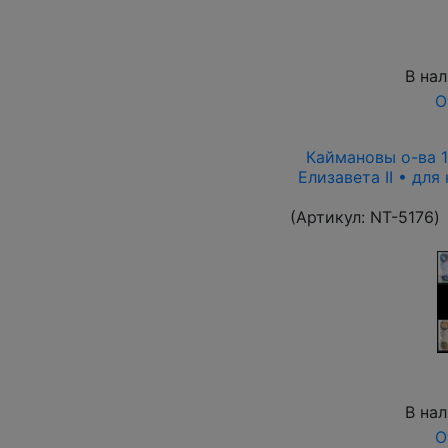
В на
О
Каймановы о-ва 19
Елизавета II • для
(Артикул:
NT-5176
)
В на
О