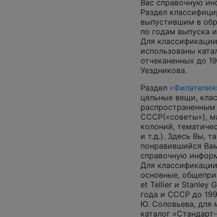
Вас справочную и
Раздел классифици
выпустившим в обр
по годам выпуска и
Для классификации
использованы катал
отчеканенных до 19
Уездникова.
Раздел
«Филателия
цельные вещи, кла
распространенным
СССР(«советы»), м
колоний, тематиче
и т.д.). Здесь Вы, 
понравившийся Вам
справочную инфор
Для классификации
основные, общеприз
et Tellier и Stanley
года и СССР до 199
Ю. Соловьева, для
каталог «Стандарт