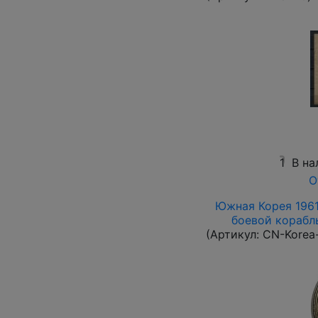
1
В на
О
Южная Корея 1961 
боевой корабль 
(Артикул:
CN-Korea