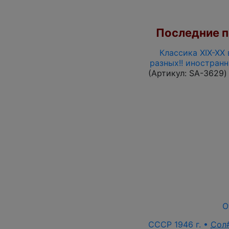
Последние по
Классика XIX-XX 
разных!! иностран
(Артикул:
SA-3629
)
О
СССР 1946 г. •
Сол