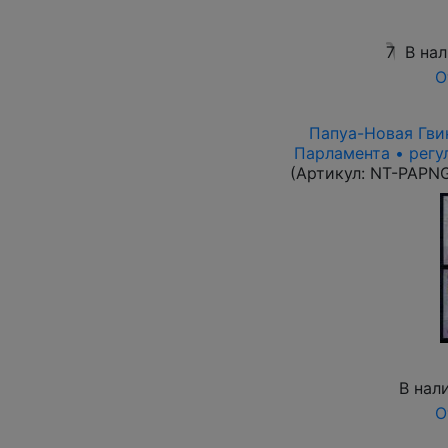
7
В на
О
Папуа-Новая Гвин
Парламента • регу
(Артикул:
NT-PAPN
В нал
О