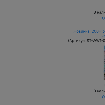
В нал
О
!Новинка! 200+ 
н
(Артикул:
ST-WW1-
В нал
О