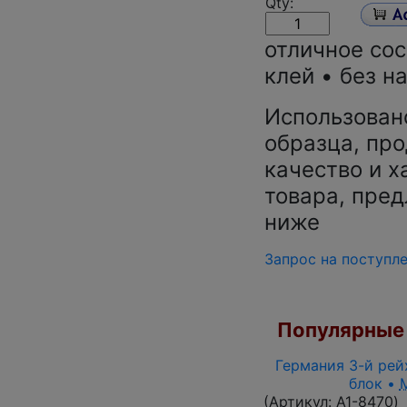
Qty:
отличное со
клей • без н
Использован
образца, про
качество и х
товара, пред
ниже
Запрос на поступл
Популярные 
Германия 3-й рейх
блок •
(Артикул:
A1-8470
)