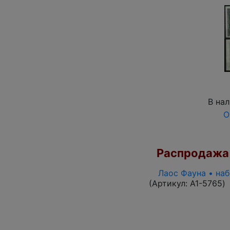
В на
О
Распродажа
Лаос Фауна • на
(Артикул:
A1-5765
)