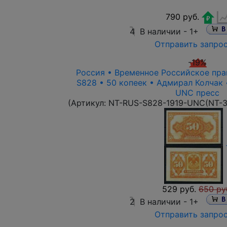
790 руб.
4
В наличии -
1+
Отправить запро
-19%
Россия • Временное Российское прав
S828 • 50 копеек • Адмирал Колчак 
UNC пресс
(Артикул:
NT-RUS-S828-1919-UNC(NT-3
529 руб.
650 ру
2
В наличии -
1+
Отправить запро