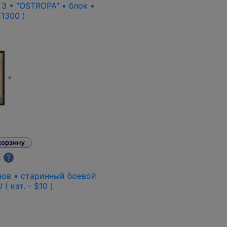
 3 • "OSTROPA" • блок •
 €1300 )
+
с
?
анов • старинный боевой
( кат. - $10 )