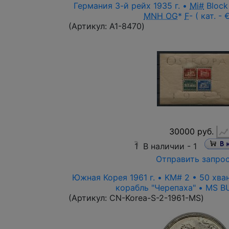
Германия 3-й рейх 1935 г. •
Mi#
Block
MNH OG
*
F
- ( кат. -
(Артикул:
A1-8470
)
30000 руб.
1
В наличии -
1
Отправить запро
Южная Корея 1961 г. • KM# 2 • 50 хв
корабль "Черепаха" • MS BU 
(Артикул:
CN-Korea-S-2-1961-MS
)