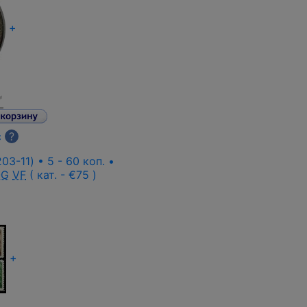
+
с
?
03-11) • 5 - 60 коп. •
OG
VF
( кат. - €75 )
+