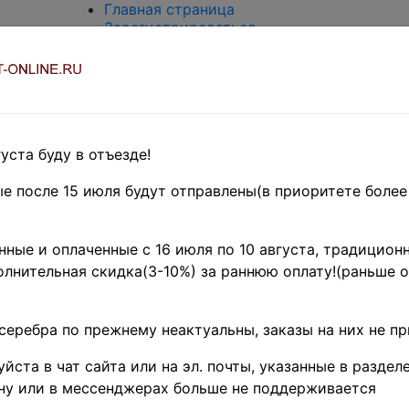
Главная страница
Зарегистрироваться
Вход с паролем
О проекте
Контакты
Доставка и возврат
Оплата
Оценка и покупка
уста буду в отъезде!
Термины и сокращения
Поиск по магазину
е после 15 июля будут отправлены(в приоритете более
Предварительные заказы!
Главная
»
ные и оплаченные с 16 июля по 10 августа, традиционн
Нумизматика
лнительная скидка(3-10%) за раннюю оплату!(раньше о
»
Монеты
»
Россия до
1917 г.
»
серебра по прежнему неактуальны, заказы на них не п
Российская
Империя
йста в чат сайта или на эл. почты, указанные в разделе
1721 - 1919 гг.
»
ну или в мессенджерах больше не поддерживается
Серебряные