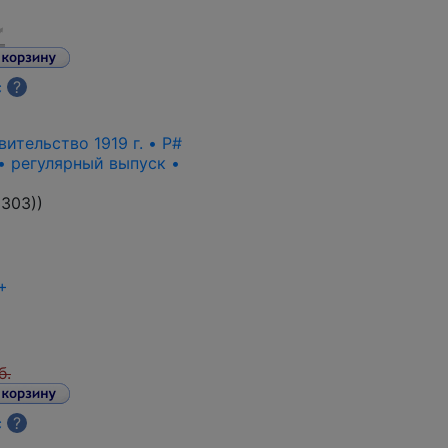
с
?
ительство 1919 г. • P#
• регулярный выпуск •
303)
)
+
б.
с
?