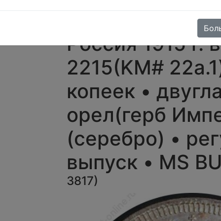
монеты
»
20
копеек
-17%
Бол
Россия 1915 г. в
2215(KM# 22a.1)
копеек • двугл
орел(герб Импе
(серебро) • ре
выпуск • MS B
3817
)