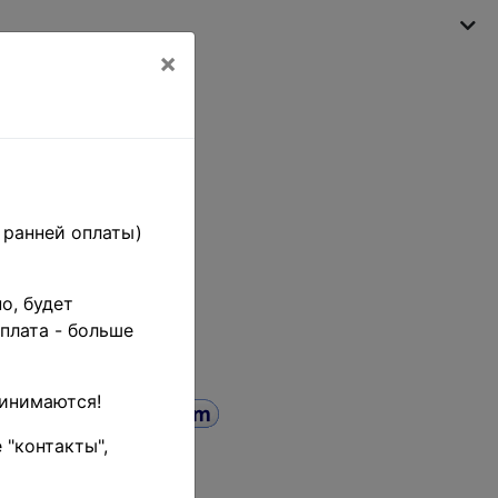
×
Моя корзина
(пусто)
 ранней оплаты)
о, будет
плата - больше
ринимаются!
 "контакты",