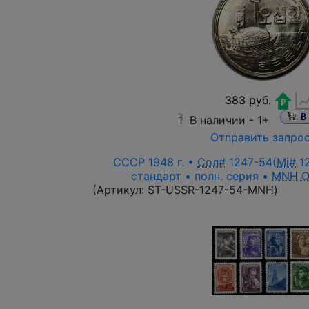
383 руб.
1
В наличии -
1+
Отправить запро
СССР 1948 г. •
Сол#
1247-54(
Mi#
12
стандарт • полн. серия •
MNH 
(Артикул:
ST-USSR-1247-54-MNH
)