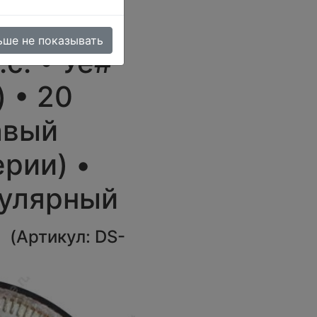
ьше не показывать
.с. • Уе#
 • 20
авый
рии) •
гулярный
U
(
Артикул:
DS-