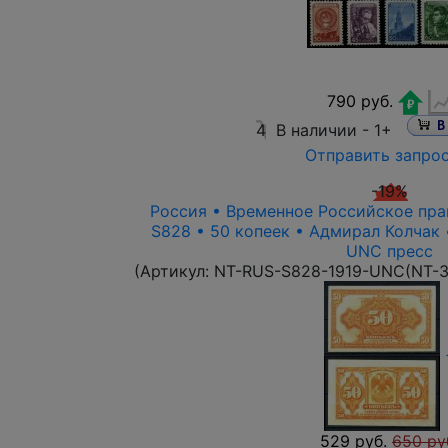
790 руб.
4
В наличии -
1+
Отправить запро
-19%
Россия • Временное Российское прав
S828 • 50 копеек • Адмирал Колчак 
UNC пресс
(Артикул:
NT-RUS-S828-1919-UNC(NT-3
529 руб.
650 ру