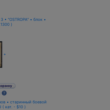
 3 • "OSTROPA" • блок •
 €1300 )
+
с
?
анов • старинный боевой
( кат. - $10 )