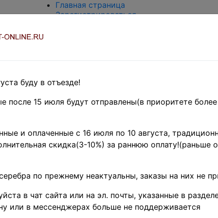
Главная страница
Зарегистрироваться
Вход с паролем
О проекте
Контакты
Доставка и возврат
Оплата
Оценка и покупка
уста буду в отъезде!
Термины и сокращения
Поиск по магазину
е после 15 июля будут отправлены(в приоритете более
Предварительные заказы!
Главная
»
ные и оплаченные с 16 июля по 10 августа, традиционн
Нумизматика
лнительная скидка(3-10%) за раннюю оплату!(раньше о
»
Монеты
»
Российская
Федерация
серебра по прежнему неактуальны, заказы на них не п
1991 г.- н.д.
»
2001 г. ♦♦
йста в чат сайта или на эл. почты, указанные в разделе
R
Россия 2001 г.
ну или в мессенджерах больше не поддерживается