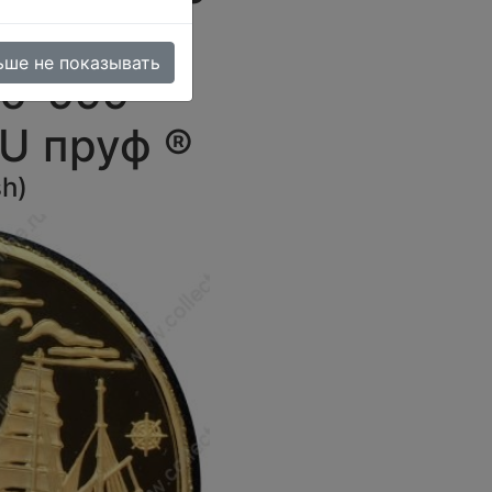
арк
ьше не показывать
то-999 -
BU пруф ®
sh
)