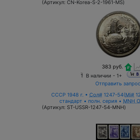
(Артикул:
CN-Korea-S-2-1961-MS
)
383 руб.
1
В наличии -
1+
Отправить запро
СССР 1948 г. •
Сол#
1247-54(
Mi#
12
стандарт • полн. серия •
MNH 
(Артикул:
ST-USSR-1247-54-MNH
)