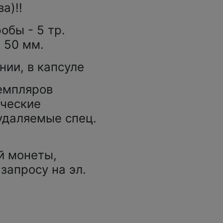
а)!!
обы - 5 тр.
- 50 мм.
нии, в капсуле
земпляров
ические
удаляемые спец.
й монеты,
запросу на эл.