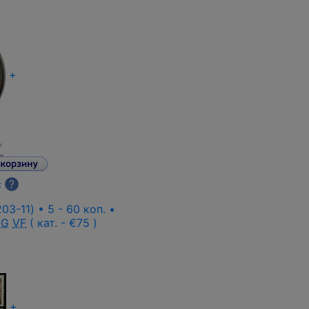
+
с
?
03-11) • 5 - 60 коп. •
OG
VF
( кат. - €75 )
+