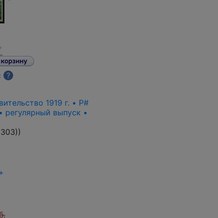
с
?
ительство 1919 г. • P#
• регулярный выпуск •
303)
)
+
б.