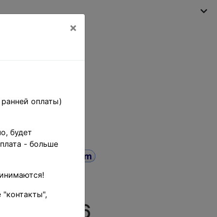
×
Моя корзина
(пусто)
 ранней оплаты)
о, будет
плата - больше
ринимаются!
 "контакты",
 • KM# 796