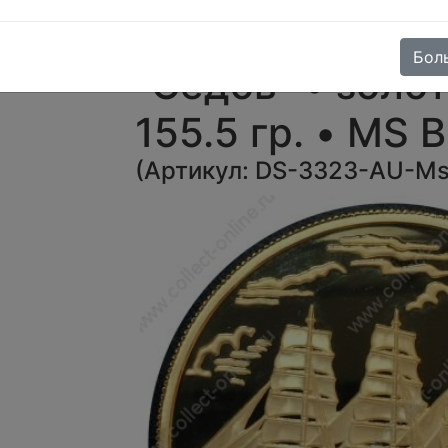
• 1000 руб. • Б
Бол
"Седов" • золо
155.5 гр. • MS 
(
Артикул:
DS-3323-AU-M