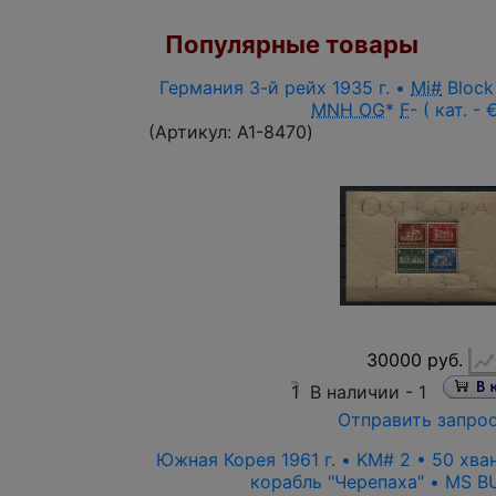
Популярные товары
Германия 3-й рейх 1935 г. •
Mi#
Block
MNH OG
*
F
- ( кат. -
(Артикул:
A1-8470
)
30000 руб.
1
В наличии -
1
Отправить запро
Южная Корея 1961 г. • KM# 2 • 50 хв
корабль "Черепаха" • MS BU 