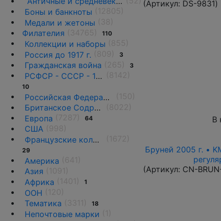
(52)
Античные и средневековые государства
(Артикул:
DS-9831
)
(12805)
Боны и банкноты
(38)
Медали и жетоны
(34765)
Филателия
110
(855)
Коллекции и наборы
(809)
Россия до 1917 г.
3
(265)
Гражданская война
3
(8142)
РСФСР - СССР - 1918 - 1991
10
(150)
Российская Федерация(1992 г.-н.д.)
(8022)
Британское Содружество
(7287)
Европа
В 
64
(998)
США
(1672)
Французские колонии и территории
Бруней 2005 г. • K
29
регуля
(641)
Америка
(Артикул:
CN-BRUN
(1091)
Азия
(1401)
Африка
1
(120)
ООН
(3311)
Тематика
18
(1)
Непочтовые марки