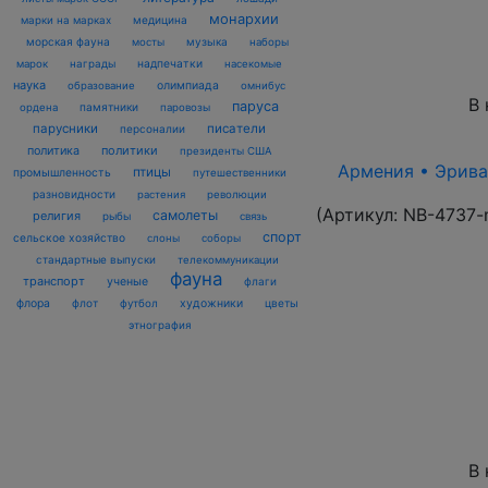
монархии
марки на марках
медицина
морская фауна
музыка
мосты
наборы
награды
надпечатки
марок
насекомые
наука
олимпиада
образование
омнибус
В 
паруса
памятники
ордена
паровозы
парусники
писатели
персоналии
политика
политики
президенты США
Армения • Эриван
птицы
промышленность
путешественники
разновидности
растения
революции
(Артикул:
NB-4737-
самолеты
религия
рыбы
связь
спорт
сельское хозяйство
слоны
соборы
стандартные выпуски
телекоммуникации
фауна
транспорт
ученые
флаги
флора
флот
футбол
художники
цветы
этнография
В 