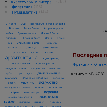
(266)
Аксессуары и литература
(116)
Филателия
(144)
Нумизматика
3-й рейх
ВОВ
Великая Отечественная Война
Владимир Ильич Ленин
Вторая мировая
В 
война
Древние города
Древний Египет
Елизавета II
Красный Крест
Ленин
Новый
Олимпийские игры
год
Рождество
авиация
авиапочта
автомобили
армия
антарктика
арктика
Последние по
архитектура
виды природы
военная форма
Франция • Отважн
военачальники
воздухоплавание
выставки
вооружения
дикие животные
(Артикул:
NB-4738-
гербы
горы
дети
домашние животные
железные
дирижабли
искусство
живопись
дороги
исследования космоса
история
история КПСС
корабли
карты
композиторы
космонавтика
космические корабли
космос
костюмы
крепости
ледоколы
литература
лошади
листы марок СССР