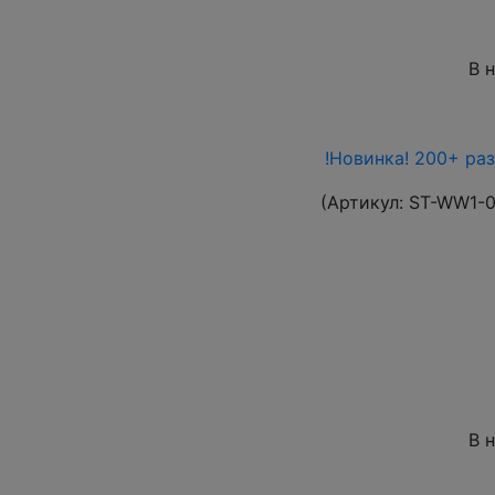
В 
!Новинка! 200+ ра
(Артикул:
ST-WW1-
В 