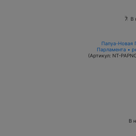
7
В 
Папуа-Новая Г
Парламента • р
(Артикул:
NT-PAPN
В 