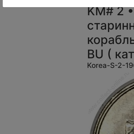
KM# 2 •
старин
корабль
BU ( кат
Korea-S-2-1