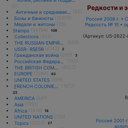
Копии, реплики и подделки
(2)
Редкости и э
(52)
Античные и средневековые государства
(12805)
Боны и банкноты
Россия 2008 г. • С
(38)
Медали и жетоны
Редкость № 1!! • 
(34794)
Stamps
108
(Артикул:
US-2622-
(855)
Collections
(809)
THE RUSSIAN EMPIRE UNTIL 1917.
(8142)
USSR- RS
F
SR
2
(265)
Гражданская война
3
(150)
Российская Федерация(1992 г.-н.д.)
(8022)
THE BRITISH COMMONWEALTH
(7287)
EUROPE
63
(998)
UNITED STATES
(1672)
F
RENCH COLONIES AND THE TERRITORIES
22
В
(641)
AMERICA
(1091)
Asia
(1419)
Africa
18
(120)
UNITED NATIONS
Россия 2001 г
(3322)
Topics
27
золот