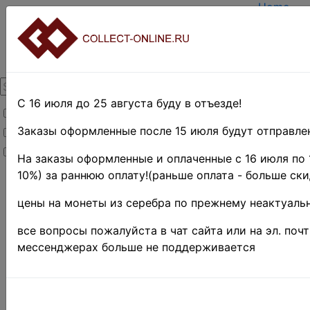
Home
Create a
Login
About Col
Contacts
DELIVER
Payment
С 16 июля до 25 августа буду в отъезде!
Товары со скидкой
Оценка и
TERMS A
Заказы оформленные после 15 июля будут отправлен
Товары в наличии
EASY SE
Новинки
Предвари
На заказы оформленные и оплаченные с 16 июля по 
10%) за раннюю оплату!(раньше оплата - больше ски
Home
»
Нумизматика
»
цены на монеты из серебра по прежнему неактуальн
Coins
»
Иностранные
все вопросы пожалуйста в чат сайта или на эл. поч
монеты
»
мессенджерах больше не поддерживается
Europe
»
Югославия
Поиск в категории 