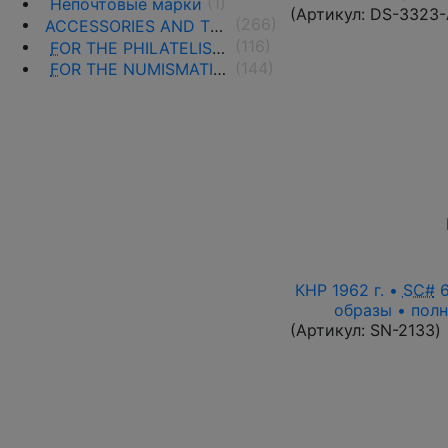
(1)
Непочтовые марки
(Артикул:
DS-3323
(266)
ACCESSORIES AND THE LITERATURE
(116)
F
OR THE PHILATELISTS
(144)
F
OR THE NUMISMATISTS
КНР 1962 г. •
SC#
6
образы • полн
(Артикул:
SN-2133
)