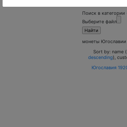
Поиск в категории
Выберите файл
монеты Югославии
Sort by: name (
descending
), cus
Югославия 1920 