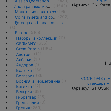
корабль
(489)
Russian
F
ederation - 1991 - n.d.
(Артикул:
CN-Korea
(11543)
Иностранные монеты
(199)
Монеты из золота ♦♦
(202)
Coins in sets and coins collections
F
oreegn and local coins sold in by weight
(8)
(5168)
Europe
(11)
Наборы и коллекции
(635)
GERMANY
(1154)
Great Britain
(131)
Австрия
(11)
Албания
1
В
(1)
Андорра
(156)
Бельгия
(36)
Болгария
СССР 1948 г. 
(1)
Босния и Герцеговина
стандарт • 
(12)
Ватикан
(Артикул:
ST-USSR-
(69)
Венгрия
(28)
Гибралтар
(0)
Гренландия
(259)
Греция