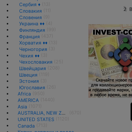
(13)
Сербия ♦
2
В
(11)
Словакия
(9)
Словения
(4)
Украина ♦♦
(99)
Финляндия
(437)
Франция
(13)
Хорватия ♦♦
(3)
Черногория
(3)
Чехия ♦♦
(25)
Чехословакия
(208)
Швейцария
(119)
Швеция
(3)
Эстония
(26)
Югославия
(950)
Africa
(1440)
AMERICA
(1071)
Asia
(670)
AUSTRALIA, NEW ZEALAND AND OCEANIA
(1120)
UNITED STATES
(713)
Canada