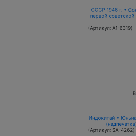
СССР 1946 г. •
Со
первой советской 
(Артикул:
A1-6319
)
В
Индокитай • Юньнань
(надпечатка
(Артикул:
SA-4262
)