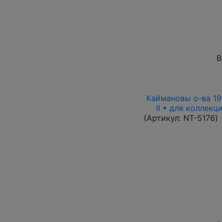
В
Каймановы о-ва 199
II • для коллек
(Артикул:
NT-5176
)