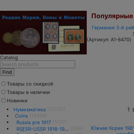
Популярные 
Германия 3-й рей
(Артикул:
A1-8470
)
Catalog
Товары со скидкой
Товары в наличии
Новинки
(27232)
Нумизматика
1
(14389)
Coins
(1737)
Russia pre 1917
Южная Корея 1961
(568)
RS
F
SR-USSR 1918-1991