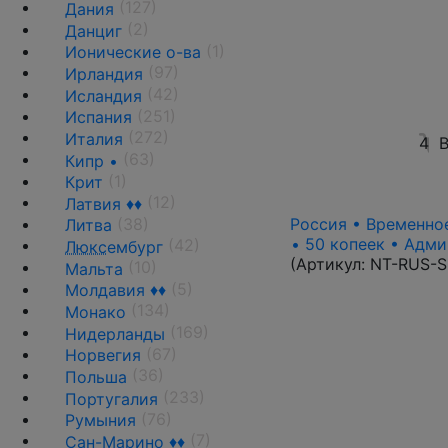
(127)
Дания
(2)
Данциг
(1)
Ионические о-ва
(97)
Ирландия
(42)
Исландия
(251)
Испания
(272)
Италия
4
В
(63)
Кипр •
(1)
Крит
(12)
Латвия ♦♦
(38)
Россия • Временное
Литва
• 50 копеек • Адми
(42)
Люкс
ембург
(Артикул:
NT-RUS-S
(10)
Мальта
(5)
Молдавия ♦♦
(134)
Монако
(169)
Нидерланды
(67)
Норвегия
(36)
Польша
(233)
Португалия
(76)
Румыния
(7)
Сан-Марино ♦♦