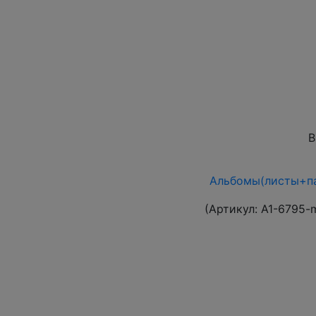
В
Альбомы(листы+па
(Артикул:
A1-6795-