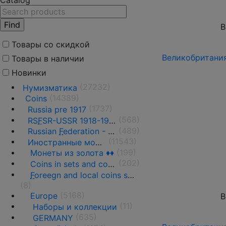
Catalog
В
Товары со скидкой
Великобритания 
Товары в наличии
Новинки
(27232)
Нумизматика
(14389)
Coins
(1737)
Russia pre 1917
(568)
RS
F
SR-USSR 1918-1991
(489)
Russian
F
ederation - 1991 - n.d.
(11543)
Иностранные монеты
(199)
Монеты из золота ♦♦
(202)
Coins in sets and coins collections
F
oreegn and local coins sold in by weight
(8)
(5168)
Europe
В
(11)
Наборы и коллекции
(635)
GERMANY