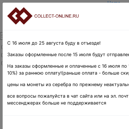
Home
Create a
Login
About Col
Contacts
DELIVER
Payment
С 16 июля до 25 августа буду в отъезде!
Товары со скидкой
Оценка и
TERMS A
Заказы оформленные после 15 июля будут отправлен
Товары в наличии
EASY SE
Новинки
Предвари
На заказы оформленные и оплаченные с 16 июля по 
10%) за раннюю оплату!(раньше оплата - больше ски
Home
»
Нумизматика
»
цены на монеты из серебра по прежнему неактуальн
Coins
»
Иностранные
все вопросы пожалуйста в чат сайта или на эл. поч
монеты
»
мессенджерах больше не поддерживается
Europe
»
Great
Britain
Поиск в категории 