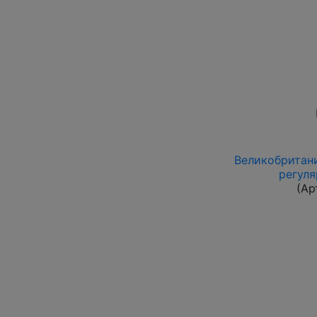
Великобритания
регул
(Ар