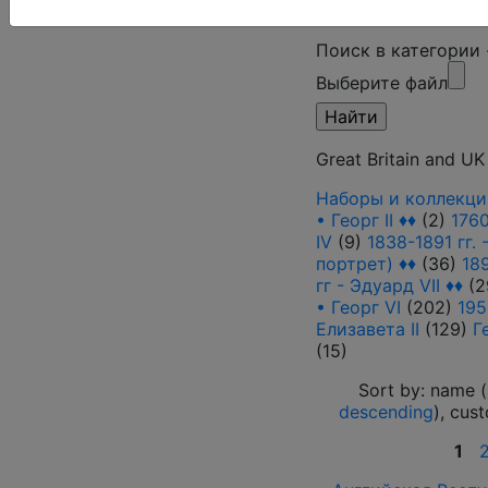
Поиск в категории
Выберите файл
Great Britain and UK
Наборы и коллекци
• Георг II ♦♦
(2)
1760
IV
(9)
1838-1891 гг.
портрет) ♦♦
(36)
18
гг - Эдуард VII ♦♦
(2
• Георг VI
(202)
195
Елизавета II
(129)
Г
(15)
Sort by: name (
descending
), cus
1