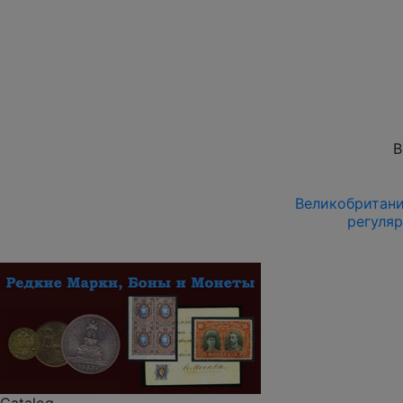
В
Великобритания
регуля