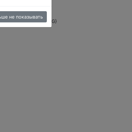
ьше не показывать
omer rating ({ASC_RATING}