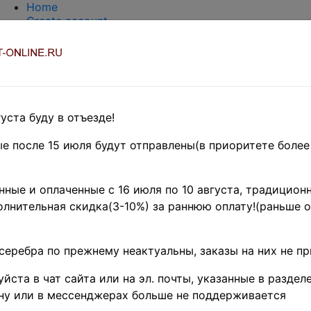
Home
Create account
Login
About Collect-Online
Contacts
DELIVERY
Payment
Оценка и покупка
уста буду в отъезде!
TERMS AND WORDS REDUCTIONS
EASY SEARCH
е после 15 июля будут отправлены(в приоритете более
Предварительные заказы!
ка
»
Coins
»
Иностранные
ные и оплаченные с 16 июля по 10 августа, традиционн
рея
лнительная скидка(3-10%) за раннюю оплату!(раньше о
- название товара
Поиск
цен
серебра по прежнему неактуальны, заказы на них не п
 - по изображению товара (тестовый режим)
йста в чат сайта или на эл. почты, указанные в разделе
ну или в мессенджерах больше не поддерживается