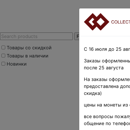
Товары со скидкой
С 16 июля до 25 авг
Товары в наличии
Заказы оформленны
Новинки
после 25 августа
Home
»
Нумизмати
На заказы оформлен
монеты
»
Asia
»
Ко
предоставлена допо
Поиск в категории 
скидка)
цены на монеты из 
Поиск в категории
все вопросы пожалу
Выберите файл
общение по телефо