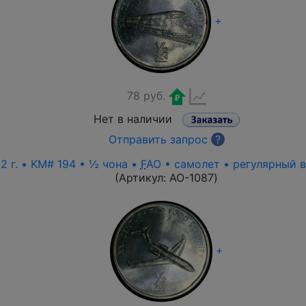
+
78 руб.
Нет в наличии
Отправить запрос
?
 г. • KM# 194 • ½ чона •
F
AO • самолет • регулярный 
(Артикул:
AO-1087
)
+