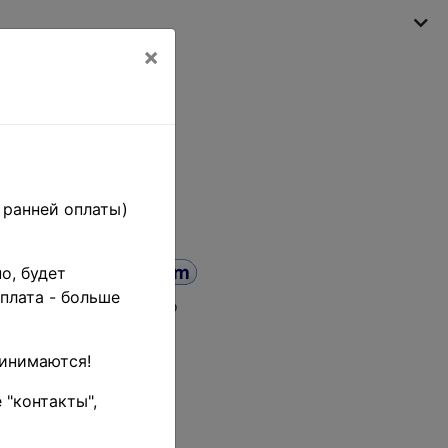
×
My shopping cart
(empty)
 ранней оплаты)
о, будет
плата - больше
а от
до
ринимаются!
 "контакты",