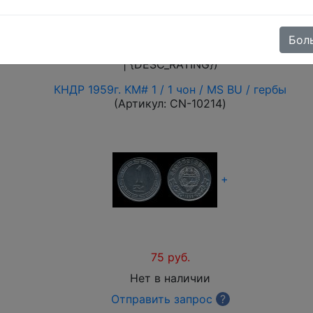
орея
(15)
Бол
nding
|
descending
), price (
ascending
|
descending
), cust
| {DESC_RATING})
КНДР 1959г. KM# 1 / 1 чон / MS BU / гербы
(Артикул:
CN-10214
)
+
75 руб.
Нет в наличии
Отправить запрос
?