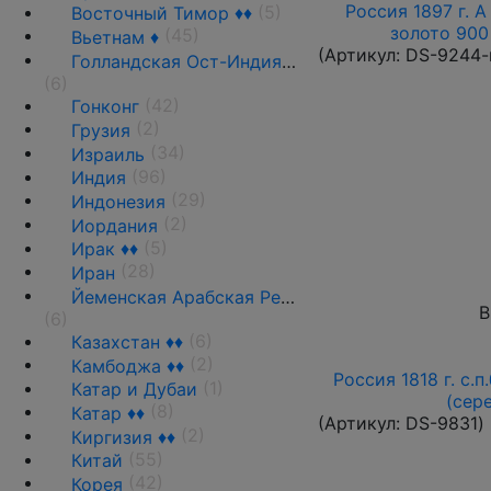
Россия 1897 г. А
(5)
Восточный Тимор ♦♦
золото 900 
(45)
Вьетнам ♦
(Артикул:
DS-9244-
Голландская Ост-Индия ♦♦
(6)
(42)
Гонконг
(2)
Грузия
(34)
Израиль
(96)
Индия
(29)
Индонезия
(2)
Иордания
(5)
Ирак ♦♦
(28)
Иран
Йеменская Арабская Республика ♦♦
В
(6)
(6)
Казахстан ♦♦
(2)
Камбоджа ♦♦
Россия 1818 г. с.п
(1)
Катар и Дубаи
(сер
(8)
Катар ♦♦
(Артикул:
DS-9831
)
(2)
Киргизия ♦♦
(55)
Китай
(42)
Корея