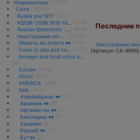
(27232)
Нумизматика
(14389)
Coins
(1737)
Russia pre 1917
(568)
RS
F
SR-USSR 1918-1991
Последние по
(489)
Russian
F
ederation - 1991 - n.d.
(11543)
Иностранные монеты
(199)
Монеты из золота ♦♦
Иностранные мон
(202)
Coins in sets and coins collections
(Артикул:
CA-4996
)
F
oreegn and local coins sold in by weight
(8)
(5168)
Europe
(950)
Africa
(1440)
AMERICA
(1071)
Asia
(2)
Азербайджан ♦♦
(6)
Армения ♦♦
(1)
Афганистан ♦♦
(5)
Бангладеш ♦♦
(4)
Бахрейн
(6)
Бруней ♦♦
(2)
Бутан