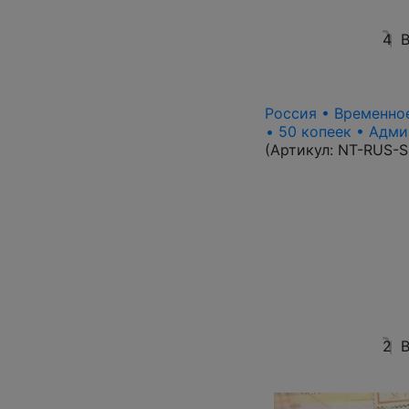
4
В
Россия • Временное
• 50 копеек • Адми
(Артикул:
NT-RUS-S
2
В