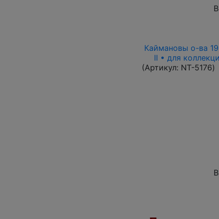
В
Каймановы о-ва 199
II • для коллек
(Артикул:
NT-5176
)
В