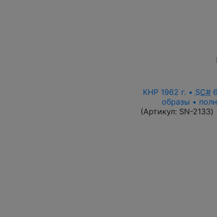
КНР 1962 г. •
SC#
6
образы • полн
(Артикул:
SN-2133
)