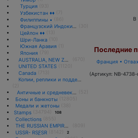
(93)
Турция
(7)
Узбекистан ♦♦
В
(86)
Филиппины •
(30)
Французский Индокитай
(13)
Цейлон ♦♦
(10)
Шри-Ланка
(1)
Южная Аравия
Последние по
(79)
Япония
(670)
AUSTRALIA, NEW ZEALAND AND OCEANIA
Франция • Отваж
(1120)
UNITED STATES
(713)
Canada
(Артикул:
NB-4738-
Копии, реплики и подделки
(2)
(52)
Античные и средневековые государства
(12805)
Боны и банкноты
(38)
Медали и жетоны
(34794)
Stamps
108
(855)
Collections
(809)
THE RUSSIAN EMPIRE UNTIL 1917.
(8142)
USSR- RS
F
SR
2