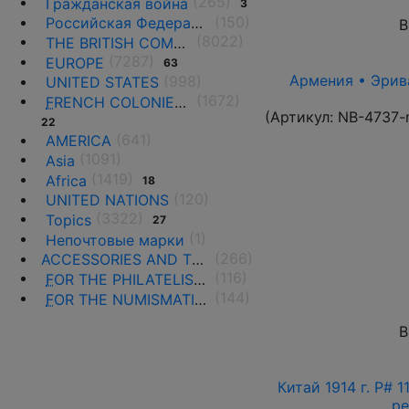
(265)
Гражданская война
3
(150)
Российская Федерация(1992 г.-н.д.)
В
(8022)
THE BRITISH COMMONWEALTH
(7287)
EUROPE
63
Армения • Эрива
(998)
UNITED STATES
(1672)
F
RENCH COLONIES AND THE TERRITORIES
(Артикул:
NB-4737-
22
(641)
AMERICA
(1091)
Asia
(1419)
Africa
18
(120)
UNITED NATIONS
(3322)
Topics
27
(1)
Непочтовые марки
(266)
ACCESSORIES AND THE LITERATURE
(116)
F
OR THE PHILATELISTS
(144)
F
OR THE NUMISMATISTS
В
Китай 1914 г. P# 
ре