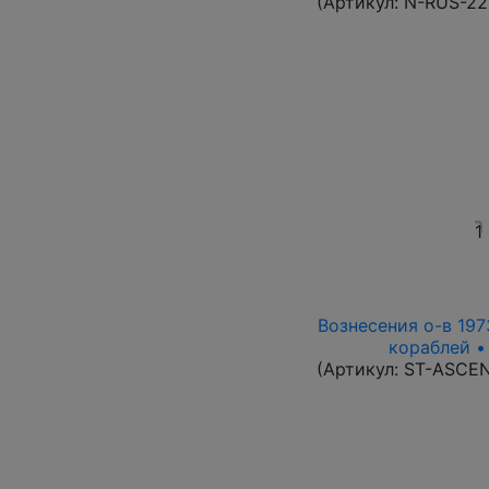
(Артикул:
N-RUS-22
1
Вознесения о-в 1973
кораблей •
(Артикул:
ST-ASCE