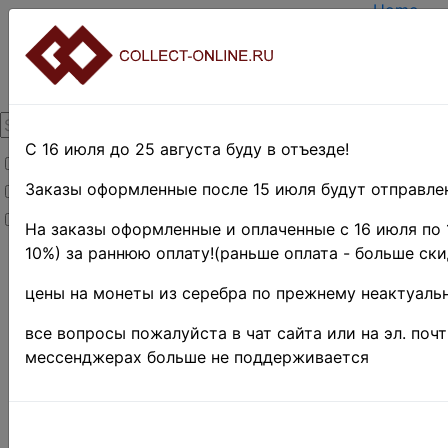
Home
Create a
Login
About Col
Contacts
DELIVER
Payment
С 16 июля до 25 августа буду в отъезде!
Товары со скидкой
Оценка и
TERMS A
Заказы оформленные после 15 июля будут отправлен
Товары в наличии
EASY SE
Новинки
Предвари
На заказы оформленные и оплаченные с 16 июля по 
10%) за раннюю оплату!(раньше оплата - больше ски
Home
»
Нумизматика
»
цены на монеты из серебра по прежнему неактуальн
Coins
»
Иностранные
все вопросы пожалуйста в чат сайта или на эл. поч
монеты
»
мессенджерах больше не поддерживается
Asia
»
Оман
монеты Омана
Sort by: name (
descending
), cus