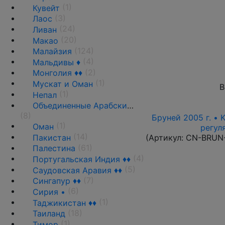
(1)
Кувейт
(3)
Лаос
(24)
Ливан
(20)
Макао
(124)
Малайзия
(4)
Мальдивы ♦
(2)
Монголия ♦♦
(1)
Мускат и Оман
В
(1)
Непал
Объединенные Арабские Эмираты(ОАЭ)
(8)
Бруней 2005 г. • 
(1)
Оман
регул
(14)
Пакистан
(Артикул:
CN-BRUN
(61)
Палестина
(4)
Португальская Индия ♦♦
(5)
Саудовская Аравия ♦♦
(7)
Сингапур ♦♦
(6)
Сирия •
(1)
Таджикистан ♦♦
(18)
Таиланд
(1)
Тимор