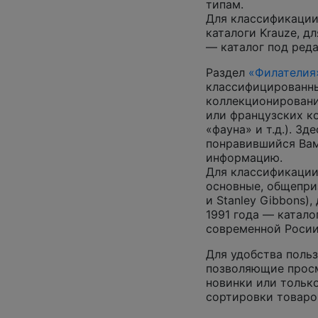
типам.
Для классификации
каталоги Krauze, д
— каталог под ред
Раздел
«Филателия
классифицированны
коллекционировани
или французских к
«фауна» и т.д.). З
понравившийся Вам
информацию.
Для классификации
основные, общепризн
и Stanley Gibbons)
1991 года — катало
современной Росии
Для удобства польз
позволяющие просм
новинки или только
сортировки товаро