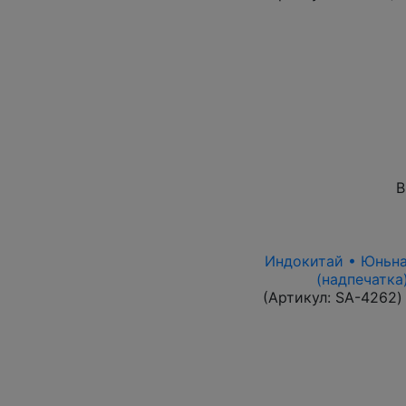
В
Индокитай • Юньнань
(надпечатка
(Артикул:
SA-4262
)