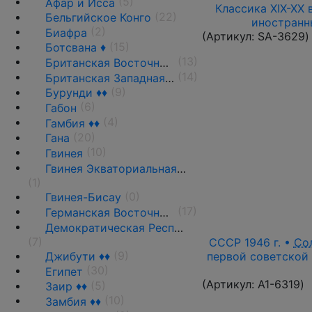
(5)
Афар и Исса
Классика XIX-XX 
(22)
Бельгийское Конго
иностранн
(2)
Биафра
(Артикул:
SA-3629
)
(15)
Ботсвана ♦
(13)
Британская Восточная Африка
(14)
Британская Западная Африка ♦♦
(9)
Бурунди ♦♦
(6)
Габон
(4)
Гамбия ♦♦
(20)
Гана
(10)
Гвинея
Гвинея Экваториальная ♦♦
(1)
(0)
Гвинея-Бисау
(17)
Германская Восточная Африка ♦♦
Демократическая Республика Конго
(7)
СССР 1946 г. •
Со
(9)
первой советской 
Джибути ♦♦
(30)
Египет
(Артикул:
A1-6319
)
(5)
Заир ♦♦
(10)
Замбия ♦♦