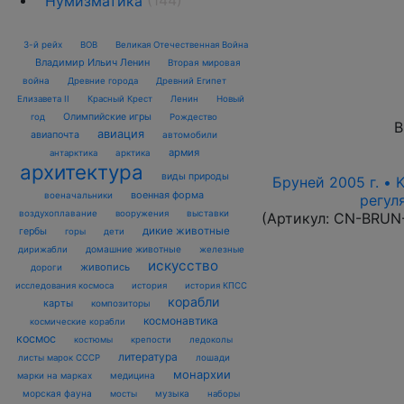
Нумизматика
3-й рейх
ВОВ
Великая Отечественная Война
Владимир Ильич Ленин
Вторая мировая
война
Древние города
Древний Египет
Елизавета II
Красный Крест
Ленин
Новый
Олимпийские игры
год
Рождество
В
авиация
авиапочта
автомобили
армия
антарктика
арктика
архитектура
виды природы
Бруней 2005 г. • 
военная форма
военачальники
регул
воздухоплавание
выставки
вооружения
(Артикул:
CN-BRUN
дикие животные
гербы
горы
дети
домашние животные
железные
дирижабли
искусство
живопись
дороги
исследования космоса
история
история КПСС
корабли
карты
композиторы
космонавтика
космические корабли
космос
костюмы
крепости
ледоколы
литература
лошади
листы марок СССР
монархии
марки на марках
медицина
морская фауна
музыка
мосты
наборы