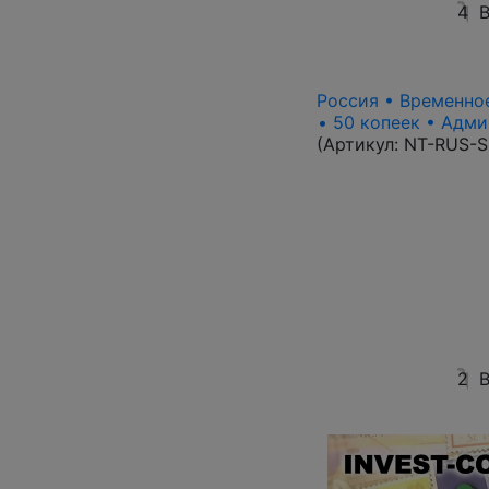
4
В
Россия • Временное
• 50 копеек • Адми
(Артикул:
NT-RUS-S
2
В