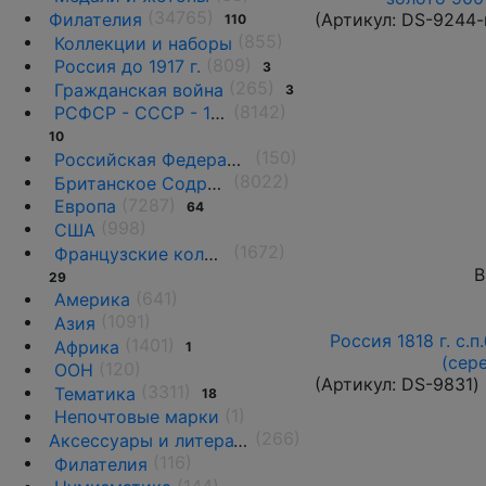
(34765)
Филателия
(Артикул:
DS-9244-
110
(855)
Коллекции и наборы
(809)
Россия до 1917 г.
3
(265)
Гражданская война
3
(8142)
РСФСР - СССР - 1918 - 1991
10
(150)
Российская Федерация(1992 г.-н.д.)
(8022)
Британское Содружество
(7287)
Европа
64
(998)
США
(1672)
Французские колонии и территории
В
29
(641)
Америка
(1091)
Азия
Россия 1818 г. с.п
(1401)
Африка
1
(сер
(120)
ООН
(Артикул:
DS-9831
)
(3311)
Тематика
18
(1)
Непочтовые марки
(266)
Аксессуары и литература
(116)
Филателия
(144)