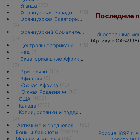
(20)
Уганда
(10)
Французская Западная Африка ♦♦
Последние по
Французская Экваториальная Африка ♦♦
(8)
Французский Сомалиленд ♦♦
Иностранные мон
(5)
(Артикул:
CA-4996
)
(15)
Центральноафриканский союз
(3)
Чад
Экваториальные Африканские страны ♦♦
(8)
(10)
Эритрея ♦♦
(9)
Эфиопия
(70)
Южная Африка
(17)
Южная Родезия ♦♦
(1120)
США
(713)
Канада
Копии, реплики и подделки
(2)
(52)
Античные и средневековые государства
(12805)
Боны и банкноты
Россия 1897 г. А
(38)
Медали и жетоны
золото 900 