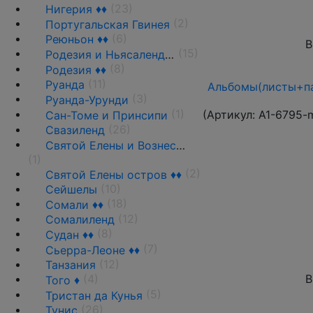
(23)
Нигерия ♦♦
(2)
Португальская Гвинея
(6)
Реюньон ♦♦
В
(15)
Родезия и Ньясаленд ♦♦
(8)
Родезия ♦♦
(11)
Руанда
Альбомы(листы+па
(3)
Руанда-Урунди
(1)
(Артикул:
A1-6795-
Сан-Томе и Принсипи
(26)
Свазиленд
Святой Елены и Вознесения о-ва ♦♦
(1)
(2)
Святой Елены остров ♦♦
(10)
Сейшелы
(18)
Сомали ♦♦
(12)
Сомалиленд
(8)
Судан ♦♦
(7)
Сьерра-Леоне ♦♦
(12)
Танзания
В
(4)
Того ♦
(5)
Тристан да Кунья
(26)
Тунис