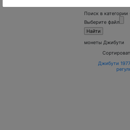
Поиск в категории
Выберите файл
монеты Джибути
Сортироват
Джибути 1977
регул