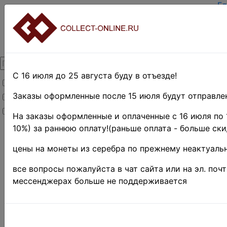
Гл
За
Вх
О 
Ко
До
Оп
С 16 июля до 25 августа буду в отъезде!
Товары со скидкой
Оц
Те
Заказы оформленные после 15 июля будут отправлен
Товары в наличии
По
Новинки
Пр
На заказы оформленные и оплаченные с 16 июля по 
10%) за раннюю оплату!(раньше оплата - больше ски
Главная
»
Нумизматика
»
цены на монеты из серебра по прежнему неактуальн
Монеты
»
Иностранные
все вопросы пожалуйста в чат сайта или на эл. поч
монеты
»
мессенджерах больше не поддерживается
Африка
»
Джибути ♦♦
Поиск в категории 