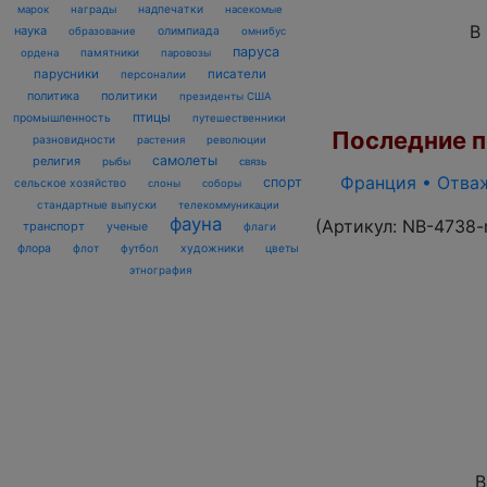
награды
надпечатки
марок
насекомые
В
наука
олимпиада
образование
омнибус
паруса
памятники
ордена
паровозы
парусники
писатели
персоналии
политика
политики
президенты США
птицы
промышленность
путешественники
Последние по
разновидности
растения
революции
самолеты
религия
рыбы
связь
Франция • Отваж
спорт
сельское хозяйство
слоны
соборы
стандартные выпуски
телекоммуникации
фауна
(Артикул:
NB-4738-
транспорт
ученые
флаги
флора
флот
футбол
художники
цветы
этнография
В