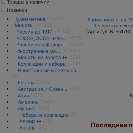
Товары в наличии
Новинки
(27232)
Нумизматика
Каймановы о-ва 199
(14389)
Монеты
II • для коллек
(1737)
(Артикул:
NT-5176
)
Россия до 1917 г.
(568)
РСФСР, СССР 1918-1991 гг.
(489)
Российская Федерация 1991 г.- н.д.
(11543)
Иностранные монеты
(199)
Монеты из золота ♦♦
(202)
Коллекции и наборы
Иностранные монеты на вес
(8)
(5168)
Европа
(670)
Австралия и Океания
(1071)
В
Азия
(1440)
Америка
(950)
Африка
(1)
Наборы и коллекции
(29)
Алжир ♦♦
Последние по
(22)
Ангола