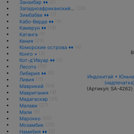
(2)
Занзибар ♦♦
(33)
Западноафриканский союз •
(7)
Зимбабве ♦♦
(4)
Кабо-Верде ♦♦
(14)
Камерун ♦♦
(1)
Катанга
(23)
Кения
(4)
Коморские острова ♦♦
В
(3)
Конго •
(2)
Кот-д'Ивуар ♦♦
(10)
Лесото
(5)
Либерия ♦♦
Индокитай • Юньнань
(11)
Ливия
(надпечатка
(54)
Маврикий
(Артикул:
SA-4262
)
(4)
Мавритания
(31)
Мадагаскар
(27)
Малави
(5)
Мали
(55)
Марокко
(26)
Мозамбик
(2)
Намибия ♦♦