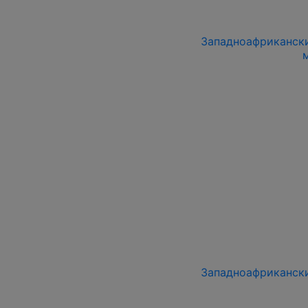
Западноафриканский
Западноафриканский