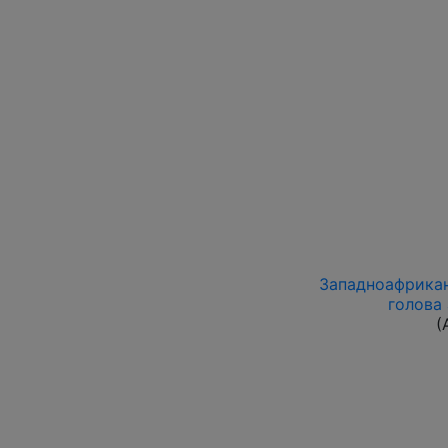
Западноафриканс
голова
(