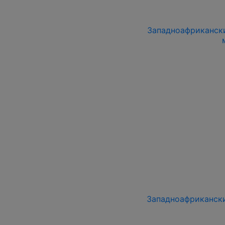
Западноафриканский
Западноафриканский