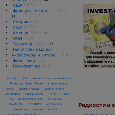
(998)
США
(1672)
Французские колонии и территории
22
(641)
Америка
(1091)
Азия
(1419)
Африка
18
(120)
ООН
(3322)
Тематика
27
(1)
Непочтовые марки
(266)
Аксессуары и литература
(116)
Филателия
(144)
Нумизматика
3-й рейх
ВОВ
Великая Отечественная Война
Владимир Ильич Ленин
Вторая мировая
война
Древние города
Древний Египет
Елизавета II
Красный Крест
Ленин
Новый
Олимпийские игры
год
Рождество
Редкости и э
авиация
авиапочта
автомобили
армия
антарктика
арктика
архитектура