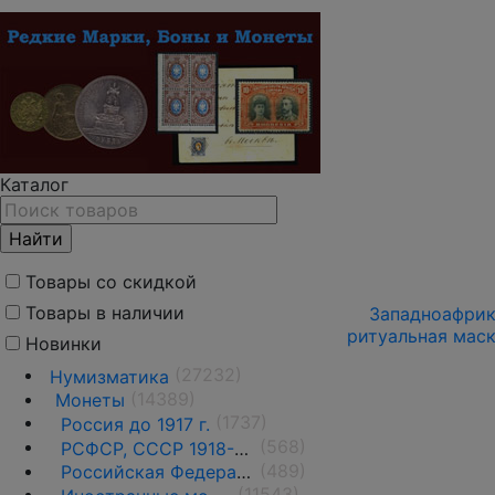
Каталог
Товары со скидкой
Товары в наличии
Западноафрика
ритуальная маск
Новинки
(27232)
Нумизматика
(14389)
Монеты
(1737)
Россия до 1917 г.
(568)
РСФСР, СССР 1918-1991 гг.
(489)
Российская Федерация 1991 г.- н.д.
(11543)