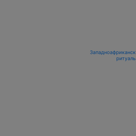
Западноафрикански
ритуаль