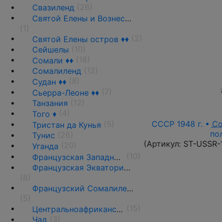
(26)
Свазиленд
Святой Елены и Вознесения о-ва ♦♦
(1)
(2)
Святой Елены остров ♦♦
(10)
Сейшелы
(18)
Сомали ♦♦
(12)
Сомалиленд
(8)
Судан ♦♦
(7)
Сьерра-Леоне ♦♦
(12)
Танзания
(4)
Того ♦
СССР 1948 г. •
Со
(5)
Тристан да Кунья
по
(26)
Тунис
(Артикул:
ST-USSR-
(20)
Уганда
(10)
Французская Западная Африка ♦♦
Французская Экваториальная Африка ♦♦
(8)
Французский Сомалиленд ♦♦
(5)
(15)
Центральноафриканский союз
(3)
Чад