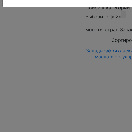
Поиск в категории
Выберите файл
монеты стран Запа
Сортиро
Западноафриканский
маска • регуля