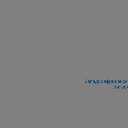
Западноафрикански
ритуа