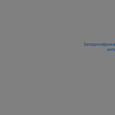
Западноафрикан
ант