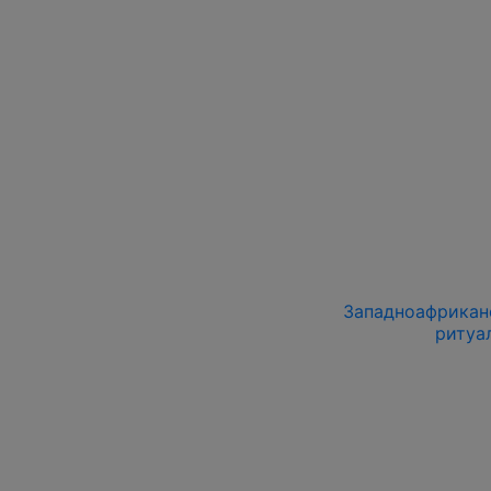
Западноафриканс
ритуа