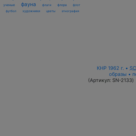
фауна
ученые
флаги
флора
флот
футбол
художники
цветы
этнография
КНР 1962 г. •
S
образы • п
(Артикул:
SN-2133
)