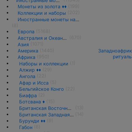
Иностранные монеты
(199)
Монеты из золота ♦♦
(202)
Коллекции и наборы
Иностранные монеты на вес
(8)
(5168)
Европа
(670)
Австралия и Океания
(1071)
Азия
(1440)
Западноафрика
Америка
ритуаль
(950)
Африка
(1)
Наборы и коллекции
(29)
Алжир ♦♦
(22)
Ангола
(5)
Афар и Исса
(22)
Бельгийское Конго
(2)
Биафра
(15)
Ботсвана ♦
(13)
Британская Восточная Африка
(14)
Британская Западная Африка ♦♦
(9)
Бурунди ♦♦
(6)
Габон