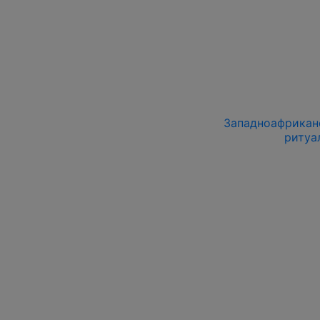
Западноафриканс
ритуа