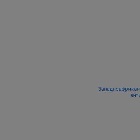
Западноафриканс
ант