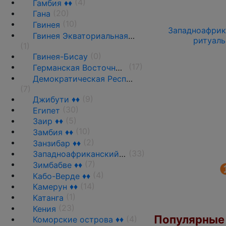
(4)
Гамбия ♦♦
(20)
Гана
(10)
Гвинея
Западноафрика
Гвинея Экваториальная ♦♦
ритуаль
(1)
(0)
Гвинея-Бисау
(17)
Германская Восточная Африка ♦♦
Демократическая Республика Конго
(7)
(9)
Джибути ♦♦
(30)
Египет
(5)
Заир ♦♦
(10)
Замбия ♦♦
(2)
Занзибар ♦♦
(33)
Западноафриканский союз •
(7)
Зимбабве ♦♦
(4)
Кабо-Верде ♦♦
(14)
Камерун ♦♦
(1)
Катанга
(23)
Кения
Популярные 
(4)
Коморские острова ♦♦