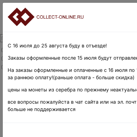
С 16 июля до 25 августа буду в отъезде!
Товары со скидкой
Заказы оформленные после 15 июля будут отправлен
Товары в наличии
Новинки
На заказы оформленные и оплаченные с 16 июля по 
за раннюю оплату!(раньше оплата - больше скидка)
Главная
»
Нумизматика
»
цены на монеты из серебра по прежнему неактуальн
Монеты
»
Иностранные
все вопросы пожалуйста в чат сайта или на эл. поч
монеты
»
Африка
»
больше не поддерживается
Западноафриканск
союз •
Поиск в категории 
цена от