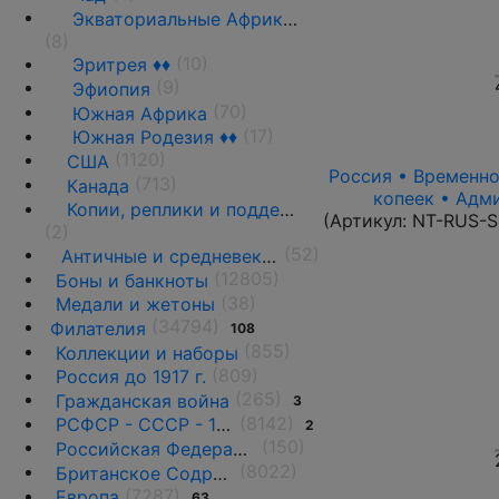
Экваториальные Африканские страны ♦♦
(8)
(10)
Эритрея ♦♦
(9)
Эфиопия
(70)
Южная Африка
(17)
Южная Родезия ♦♦
(1120)
США
Россия • Временно
(713)
Канада
копеек • Адм
Копии, реплики и подделки
(Артикул:
NT-RUS-S
(2)
(52)
Античные и средневековые государства
(12805)
Боны и банкноты
(38)
Медали и жетоны
(34794)
Филателия
108
(855)
Коллекции и наборы
(809)
Россия до 1917 г.
(265)
Гражданская война
3
(8142)
РСФСР - СССР - 1918 - 1991
2
(150)
Российская Федерация(1992 г.-н.д.)
(8022)
Британское Содружество
(7287)
Европа
63