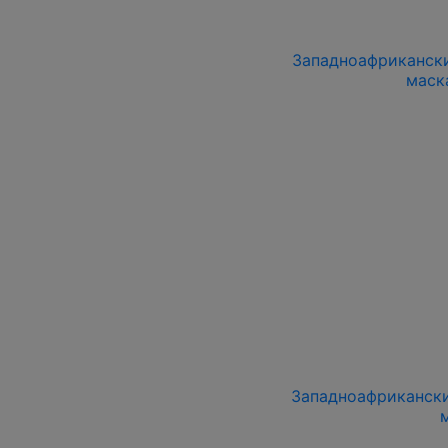
Западноафриканский
маск
Западноафриканский