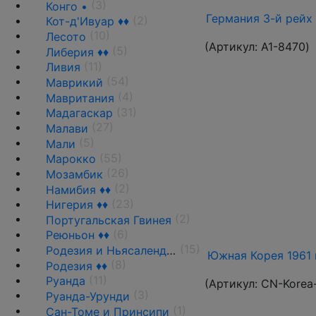
(3)
Конго •
Германия 3-й рейх 
(2)
Кот-д'Ивуар ♦♦
(10)
Лесото
(Артикул:
A1-8470
)
(5)
Либерия ♦♦
(11)
Ливия
(54)
Маврикий
(4)
Мавритания
(31)
Мадагаскар
(27)
Малави
(5)
Мали
(55)
Марокко
(26)
Мозамбик
(2)
Намибия ♦♦
(23)
Нигерия ♦♦
(2)
Португальская Гвинея
(6)
Реюньон ♦♦
(15)
Родезия и Ньясаленд ♦♦
Южная Корея 1961 
(8)
Родезия ♦♦
(11)
Руанда
(Артикул:
CN-Korea
(3)
Руанда-Урунди
(1)
Сан-Томе и Принсипи