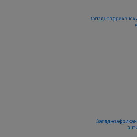
Западноафриканский
Западноафриканс
ант