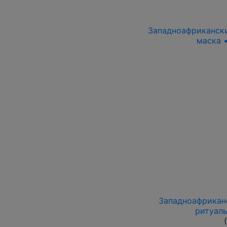
Западноафриканский
маска 
Западноафриканс
ритуаль