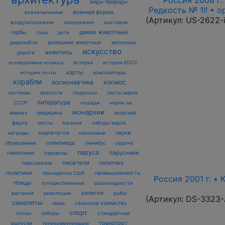
Россия 2008 г. 
виды природы
Редкость № 1!! • 
военная форма
военачальники
(Артикул:
US-2622-
воздухоплавание
выставки
вооружения
дикие животные
гербы
горы
дети
домашние животные
железные
дирижабли
искусство
живопись
дороги
исследования космоса
история
история КПСС
карты
композиторы
история почты
корабли
космонавтика
космос
костюмы
крепости
ледоколы
листы марок
литература
лошади
марки на
СССР
монархии
марках
медицина
морская
фауна
музыка
мосты
наборы марок
наука
награды
надпечатки
насекомые
олимпиада
образование
омнибус
ордена
паруса
парусники
памятники
паровозы
писатели
политика
персоналии
политики
промышленность
президенты США
Россия 2001 г. • 
птицы
разновидности
путешественники
религия
рыбы
растения
революции
(Артикул:
DS-3323
самолеты
сельское хозяйство
связь
спорт
стандартные
слоны
соборы
транспорт
выпуски
телекоммуникации