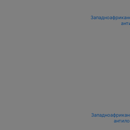
Западноафриканс
ант
Западноафриканс
антило