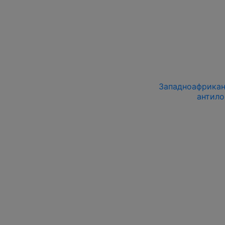
Западноафриканс
антило