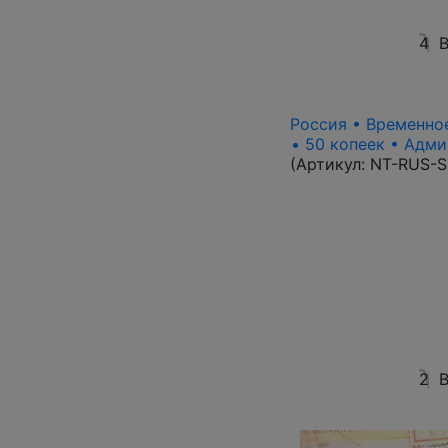
4
В
Россия • Временное
• 50 копеек • Адми
(Артикул:
NT-RUS-S
2
В