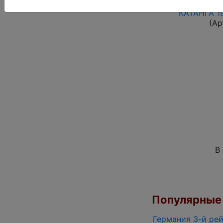
КАТАНГА 19
(Ар
В
Популярные 
Германия 3-й рей