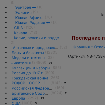
(8)
(10)
Эритрея ♦♦
(9)
Эфиопия
В
(70)
Южная Африка
(17)
Южная Родезия ♦♦
(1120)
США
(713)
Канада
Последние по
Копии, реплики и подделки
(2)
Франция • Отваж
(52)
Античные и средневековые государства
(12805)
Боны и банкноты
(Артикул:
NB-4738-
(38)
Медали и жетоны
(34809)
Филателия
76
(855)
Коллекции и наборы
(809)
Россия до 1917 г.
(265)
Гражданская война
(8142)
РСФСР - СССР - 1918 - 1991
2
(150)
Российская Федерация(1992 г.-н.д.)
(8024)
Британское Содружество
2
(7292)
Европа
27
(1001)
США
3