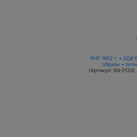
КНР 1962 г. •
SC#
6
образы • полн
(Артикул:
SN-2133
)