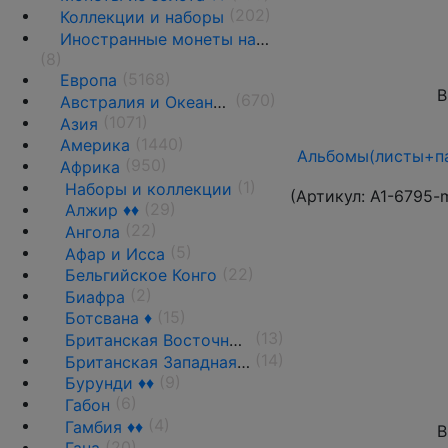
(202)
Коллекции и наборы
Иностранные монеты на вес
(8)
(5168)
Европа
В
(670)
Австралия и Океания
(1071)
Азия
(1440)
Америка
Альбомы(листы+па
(950)
Африка
(1)
Наборы и коллекции
(Артикул:
A1-6795-
(29)
Алжир ♦♦
(22)
Ангола
(5)
Афар и Исса
(22)
Бельгийское Конго
(2)
Биафра
(15)
Ботсвана ♦
(13)
Британская Восточная Африка
(14)
Британская Западная Африка ♦♦
(9)
Бурунди ♦♦
(6)
Габон
(4)
Гамбия ♦♦
В
(20)