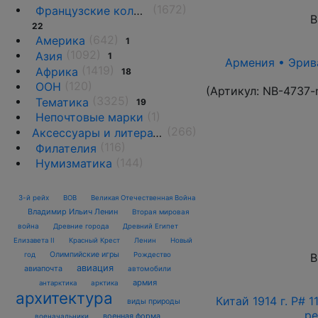
(1672)
Французские колонии и территории
В
22
(642)
Америка
1
(1092)
Азия
1
Армения • Эрива
(1419)
Африка
18
(120)
ООН
(Артикул:
NB-4737-
(3325)
Тематика
19
(1)
Непочтовые марки
(266)
Аксессуары и литература
(116)
Филателия
(144)
Нумизматика
3-й рейх
ВОВ
Великая Отечественная Война
Владимир Ильич Ленин
Вторая мировая
война
Древние города
Древний Египет
Елизавета II
Красный Крест
Ленин
Новый
Олимпийские игры
В
год
Рождество
авиация
авиапочта
автомобили
армия
антарктика
арктика
архитектура
Китай 1914 г. P# 
виды природы
ре
военная форма
военачальники