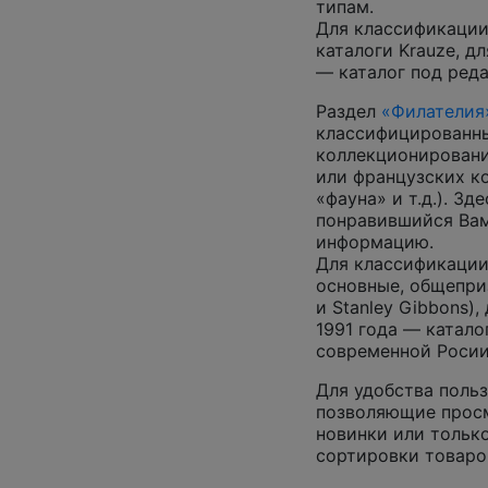
типам.
Для классификации
каталоги Krauze, д
— каталог под ред
Раздел
«Филателия
классифицированны
коллекционировани
или французских к
«фауна» и т.д.). З
понравившийся Вам
информацию.
Для классификации
основные, общепризн
и Stanley Gibbons)
1991 года — катало
современной Росии
Для удобства польз
позволяющие просм
новинки или только
сортировки товаро