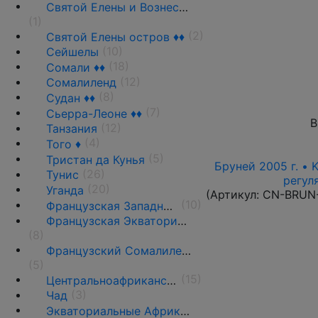
Святой Елены и Вознесения о-ва ♦♦
(1)
(2)
Святой Елены остров ♦♦
(10)
Сейшелы
(18)
Сомали ♦♦
(12)
Сомалиленд
(8)
Судан ♦♦
(7)
Сьерра-Леоне ♦♦
В
(12)
Танзания
(4)
Того ♦
(5)
Тристан да Кунья
Бруней 2005 г. • 
(26)
Тунис
регул
(20)
Уганда
(Артикул:
CN-BRUN
(10)
Французская Западная Африка ♦♦
Французская Экваториальная Африка ♦♦
(8)
Французский Сомалиленд ♦♦
(5)
(15)
Центральноафриканский союз
(3)
Чад
Экваториальные Африканские страны ♦♦