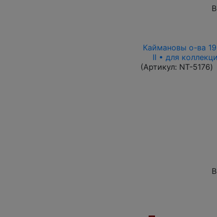
В
Каймановы о-ва 199
II • для коллек
(Артикул:
NT-5176
)
В