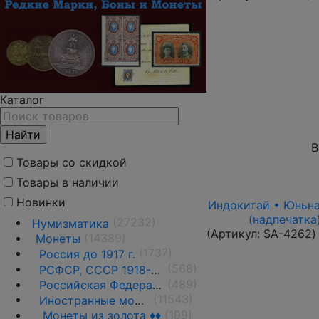
Каталог
В
Товары со скидкой
Товары в наличии
Новинки
Индокитай • Юньнань
(надпечатка
(27232)
Нумизматика
(Артикул:
SA-4262
)
(14389)
Монеты
(1737)
Россия до 1917 г.
(568)
РСФСР, СССР 1918-1991 гг.
(489)
Российская Федерация 1991 г.- н.д.
(11543)
Иностранные монеты
(199)
Монеты из золота ♦♦