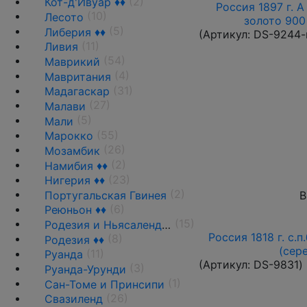
(2)
Кот-д'Ивуар ♦♦
Россия 1897 г. А
(10)
Лесото
золото 900 
(5)
Либерия ♦♦
(Артикул:
DS-9244-
(11)
Ливия
(54)
Маврикий
(4)
Мавритания
(31)
Мадагаскар
(27)
Малави
(5)
Мали
(55)
Марокко
(26)
Мозамбик
(2)
Намибия ♦♦
(23)
Нигерия ♦♦
(2)
Португальская Гвинея
В
(6)
Реюньон ♦♦
(15)
Родезия и Ньясаленд ♦♦
Россия 1818 г. с.п
(8)
Родезия ♦♦
(сер
(11)
Руанда
(Артикул:
DS-9831
)
(3)
Руанда-Урунди
(1)
Сан-Томе и Принсипи
(26)
Свазиленд