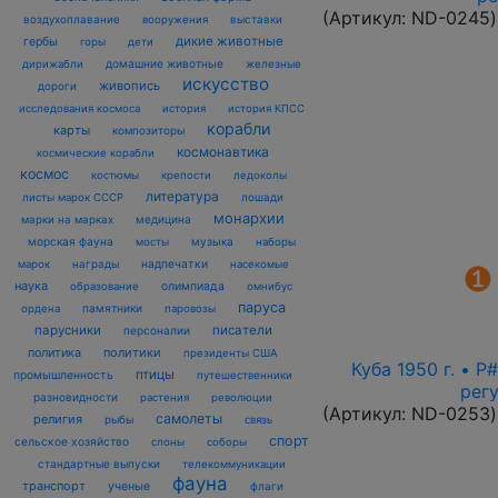
(Артикул:
ND-0245
)
воздухоплавание
выставки
вооружения
дикие животные
гербы
горы
дети
домашние животные
железные
дирижабли
искусство
живопись
дороги
исследования космоса
история
история КПСС
корабли
карты
композиторы
космонавтика
космические корабли
космос
костюмы
крепости
ледоколы
литература
лошади
листы марок СССР
монархии
марки на марках
медицина
морская фауна
музыка
мосты
наборы
награды
надпечатки
марок
насекомые
наука
олимпиада
образование
омнибус
паруса
памятники
ордена
паровозы
парусники
писатели
персоналии
политика
политики
президенты США
Куба 1950 г. • 
птицы
промышленность
путешественники
рег
разновидности
растения
революции
(Артикул:
ND-0253
)
самолеты
религия
рыбы
связь
спорт
сельское хозяйство
слоны
соборы
стандартные выпуски
телекоммуникации
фауна
транспорт
ученые
флаги