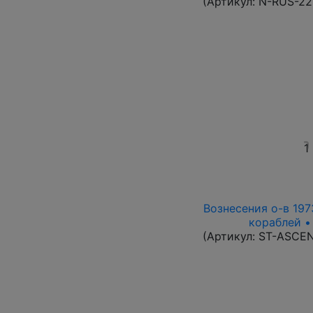
(Артикул:
N-RUS-22
1
Вознесения о-в 1973
кораблей •
(Артикул:
ST-ASCE