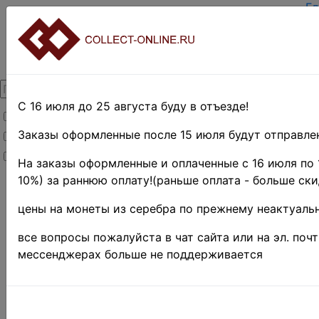
Гл
За
Вх
О 
Ко
До
Оп
С 16 июля до 25 августа буду в отъезде!
Товары со скидкой
Оц
Те
Заказы оформленные после 15 июля будут отправлен
Товары в наличии
По
Новинки
Пр
На заказы оформленные и оплаченные с 16 июля по 
10%) за раннюю оплату!(раньше оплата - больше ски
Главная
»
Нумизматика
»
цены на монеты из серебра по прежнему неактуальн
Монеты
»
Иностранные
все вопросы пожалуйста в чат сайта или на эл. поч
монеты
»
мессенджерах больше не поддерживается
Африка
»
Катанга
монеты Катанги
Сортироват