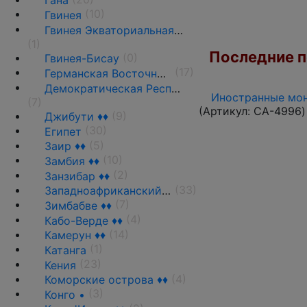
Гана
(10)
Гвинея
Гвинея Экваториальная ♦♦
(1)
Последние по
(0)
Гвинея-Бисау
(17)
Германская Восточная Африка ♦♦
Демократическая Республика Конго
Иностранные мон
(7)
(Артикул:
CA-4996
)
(9)
Джибути ♦♦
(30)
Египет
(5)
Заир ♦♦
(10)
Замбия ♦♦
(2)
Занзибар ♦♦
(33)
Западноафриканский союз •
(7)
Зимбабве ♦♦
(4)
Кабо-Верде ♦♦
(14)
Камерун ♦♦
(1)
Катанга
(23)
Кения
(4)
Коморские острова ♦♦
(3)
Конго •