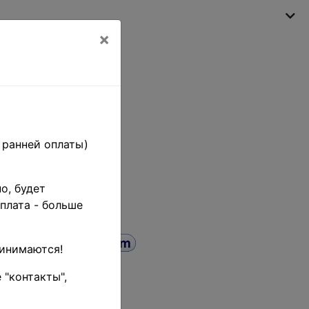
×
Моя корзина
(пусто)
 ранней оплаты)
о, будет
плата - больше
ринимаются!
 "контакты",