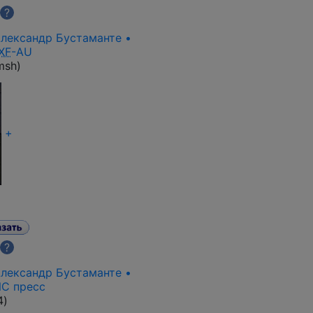
?
 Александр Бустаманте •
XF
-AU
msh
)
+
?
 Александр Бустаманте •
NC пресс
4
)