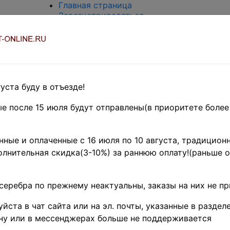
Главная страница
Зарегистрироваться
Вход с паролем
О проекте
Контакты
Доставка и возврат
Оплата
Оценка и покупка
уста буду в отъезде!
Термины и сокращения
Поиск по магазину
е после 15 июля будут отправлены(в приоритете более
Предварительные заказы!
Главная
»
ные и оплаченные с 16 июля по 10 августа, традиционн
Нумизматика
»
лнительная скидка(3-10%) за раннюю оплату!(раньше о
Боны и
банкноты
»
Иностранные
серебра по прежнему неактуальны, заказы на них не п
боны
»
Центральная и
йста в чат сайта или на эл. почты, указанные в разделе
Южная
Америка
»
ну или в мессенджерах больше не поддерживается
Ямайка