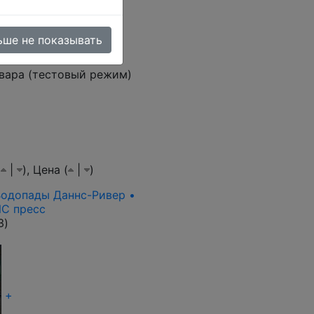
иск
до
ьше не показывать
овара (тестовый режим)
(
|
),
Цена (
|
)
 Водопады Даннс-Ривер •
NC пресс
3
)
+