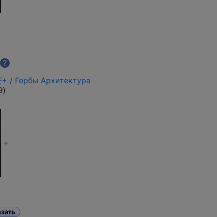
?
F
+ / Гербы Архитектура
9
)
+