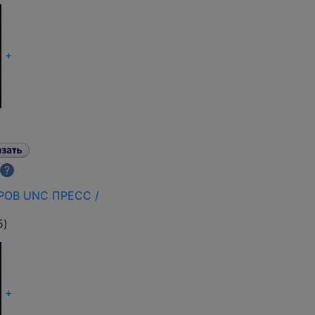
+
?
АРОВ UNC ПРЕСС /
5
)
+