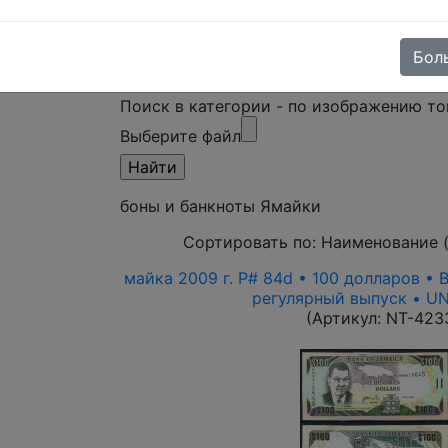
Поиск в категории - название товара
По
цена от
Бол
Поиск в категории - по изображению т
Выберите файл
боны и банкноты Ямайки
Сортировать по:
Наименование 
майка 2009 г. P# 84d • 100 долларов •
регулярный выпуск • U
(Артикул:
NT-423