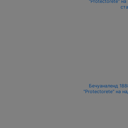
"Protectorete" н
ст
Бечуаналенд 1888
"Protectorete" на н