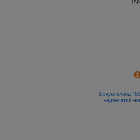
(Ар
Бечуаналенд 188
надпечатка но