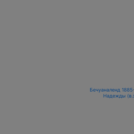
Бечуаналенд 1885-
Надежды (в.з