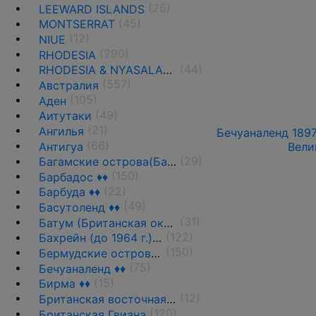
(26)
LEEWARD ISLANDS
(45)
MONTSERRAT
(12)
NIUE
(290)
RHODESIA
(44)
RHODESIA & NYASALAND
(557)
Австралия
(105)
Аден
(49)
Аитутаки
(21)
Ангилья
Бечуаналенд 1897
(66)
Антигуа
Вели
(29)
Багамские острова(Багамы)
(150)
Барбадос ♦♦
(22)
Барбуда ♦♦
(49)
Басутоленд ♦♦
(31)
Батум (Британская оккупация)
(122)
Бахрейн (до 1964 г.) ♦♦
(150)
Бермудские острова(Бермуды) ♦♦
(75)
Бечуаналенд ♦♦
(15)
Бирма ♦♦
(12)
Британская восточная Африка ♦♦
(120)
Британская Гвиана