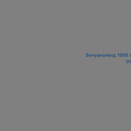
Бечуаналенд 1888 г
р