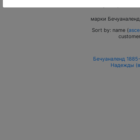
Выберите файл
марки Бечуаналенд
Sort by: name (
asce
customer
Бечуаналенд 1885-
Надежды (в.