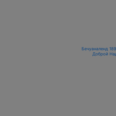
Бечуаналенд 1891
Доброй На