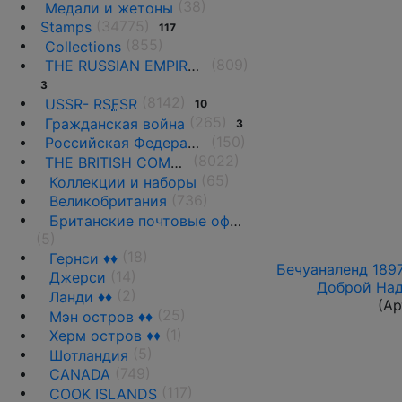
(38)
Медали и жетоны
(34775)
Stamps
117
(855)
Collections
(809)
THE RUSSIAN EMPIRE UNTIL 1917.
3
(8142)
USSR- RS
F
SR
10
(265)
Гражданская война
3
(150)
Российская Федерация(1992 г.-н.д.)
(8022)
THE BRITISH COMMONWEALTH
(65)
Коллекции и наборы
(736)
Великобритания
Британские почтовые офисы за рубежом ♦♦
(5)
(18)
Гернси ♦♦
Бечуаналенд 1897
(14)
Джерси
Доброй Над
(2)
Ланди ♦♦
(Ар
(25)
Мэн остров ♦♦
(1)
Херм остров ♦♦
(5)
Шотландия
(749)
CANADA
(117)
COOK ISLANDS