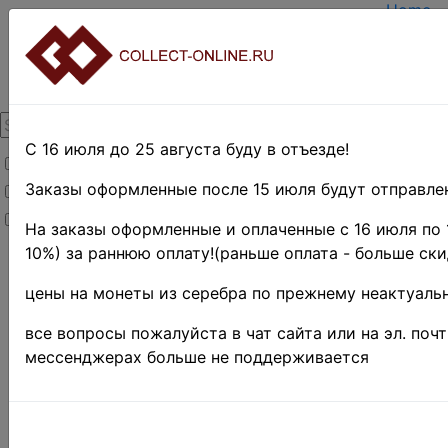
Home
Create 
Login
About C
Contact
DELIVE
Paymen
С 16 июля до 25 августа буду в отъезде!
Товары со скидкой
Оценка
TERMS 
Заказы оформленные после 15 июля будут отправлен
Товары в наличии
EASY S
Новинки
Предва
На заказы оформленные и оплаченные с 16 июля по 
10%) за раннюю оплату!(раньше оплата - больше ски
Home
»
Stamps
»
THE BRITISH
цены на монеты из серебра по прежнему неактуальн
COMMONWEALTH
»
Бечуаналенд ♦♦
все вопросы пожалуйста в чат сайта или на эл. поч
Поиск в категории 
мессенджерах больше не поддерживается
Поиск в категории