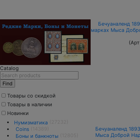
Бечуаналенд 189
марках Мыса Добро
(Арт
Catalog
Товары со скидкой
Товары в наличии
Новинки
(27232)
Нумизматика
(14389)
Бечуаналенд 1893
Coins
Мыса Доброй Над
(12805)
Боны и банкноты