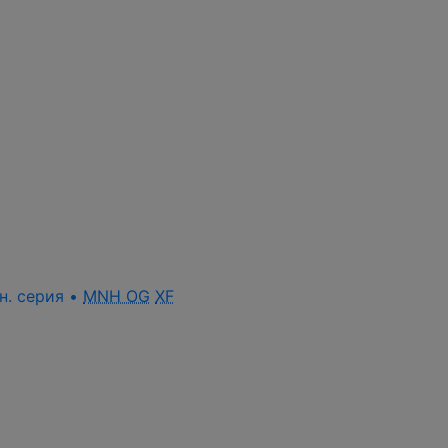
лн. серия •
MNH OG
XF