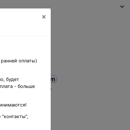
×
My shopping cart
(empty)
 ранней оплаты)
о, будет
плата - больше
а от
до
ринимаются!
 "контакты",