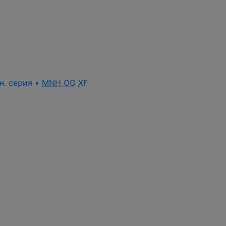
лн. серия •
MNH OG
XF