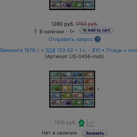
1280 руб.
1750 руб.
1
В наличии -
1+
Отправить запрос
?
Винсента 1978 г. •
SC#
133-52 • 1 c. - $10 • Птицы • по
(Артикул:
US-0456-msh
)
+
1310 руб.
Нет в наличии