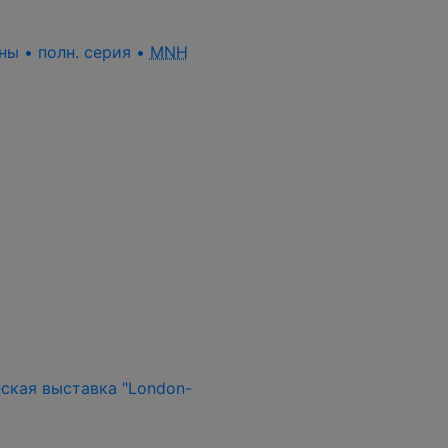
ины • полн. серия •
MNH
еская выставка "London-