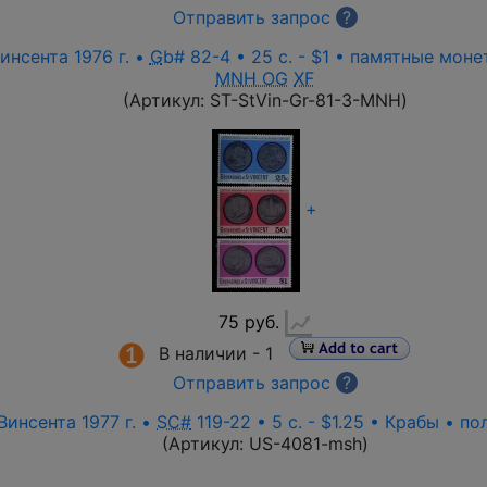
Отправить запрос
?
нсента 1976 г. •
G
b# 82-4 • 25 c. - $1 • памятные мон
MNH OG
XF
(Артикул:
ST-StVin-Gr-81-3-MNH
)
+
75 руб.
В наличии -
1
Отправить запрос
?
инсента 1977 г. •
SC#
119-22 • 5 c. - $1.25 • Крабы • по
(Артикул:
US-4081-msh
)