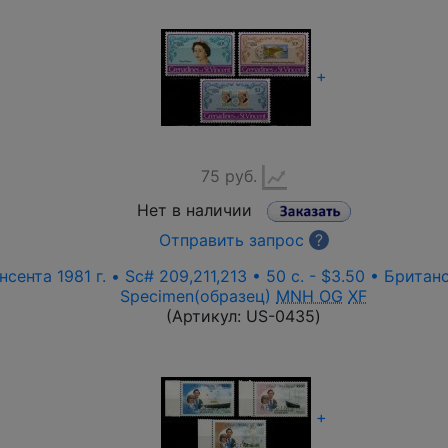
+
75 руб.
Нет в наличии
Отправить запрос
?
ента 1981 г. • Sc# 209,211,213 • 50 c. - $3.50 • Брита
Specimen(образец)
MNH OG
XF
(Артикул:
US-0435
)
+