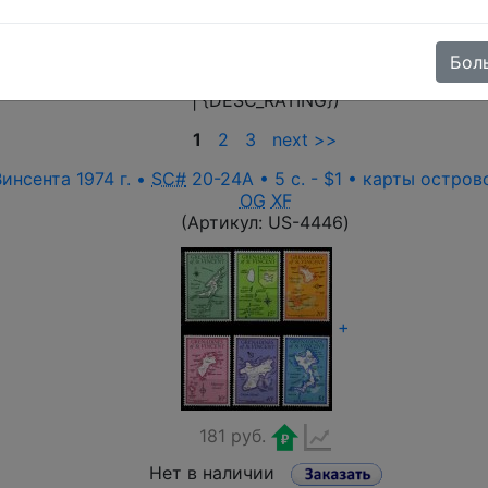
та
нсента ♦♦
(26)
Бол
nding
|
descending
), price (
ascending
|
descending
), cust
| {DESC_RATING})
1
2
3
next >>
инсента 1974 г. •
SC#
20-24A • 5 c. - $1 • карты остров
OG
XF
(Артикул:
US-4446
)
+
181 руб.
Нет в наличии