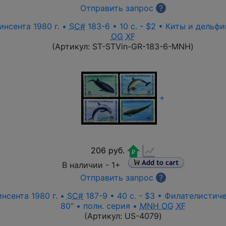
Отправить запрос
?
нсента 1980 г. •
SC#
183-6 • 10 c. - $2 • Киты и дельф
OG
XF
(Артикул:
ST-STVin-GR-183-6-MNH
)
+
206 руб.
В наличии -
1+
Отправить запрос
?
нсента 1980 г. •
SC#
187-9 • 40 c. - $3 • Филателистич
80" • полн. серия •
MNH OG
XF
(Артикул:
US-4079
)