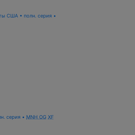
еты США • полн. серия •
лн. серия •
MNH OG
XF