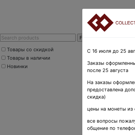
Товары со скидкой
С 16 июля до 25 авг
Товары в наличии
Заказы оформленны
Новинки
после 25 августа
Home
»
Stamps
»
T
На заказы оформлен
Сент-Винсент
предоставлена допо
Поиск в категории 
скидка)
цены на монеты из 
Поиск в категории
все вопросы пожалу
Выберите файл
общение по телефо