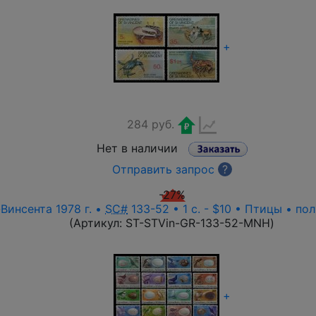
+
284 руб.
Нет в наличии
Отправить запрос
?
-27%
Винсента 1978 г. •
SC#
133-52 • 1 c. - $10 • Птицы • по
(Артикул:
ST-STVin-GR-133-52-MNH
)
+