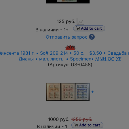
135 руб.
В наличии -
1+
Отправить запрос
?
-20%
нсента 1981 г. • Sc# 209-214 • 50 c. - $3.50 • Свадьба
Дианы • мал. листы • Specimen•
MNH OG
XF
(Артикул:
US-0458
)
+
1000 руб.
1250 руб.
В наличии -
1