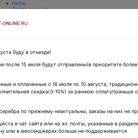
Home
Create account
Login
About Collect-Online
Contacts
DELIVERY
Payment
Оценка и покупка
уста буду в отъезде!
TERMS AND WORDS REDUCTIONS
EASY SEARCH
е после 15 июля будут отправлены(в приоритете более
Предварительные заказы!
HE BRITISH COMMONWEALTH
»
ные и оплаченные с 16 июля по 10 августа, традиционн
лнительная скидка(3-10%) за раннюю оплату!(раньше о
- название товара
Поиск
цен
серебра по прежнему неактуальны, заказы на них не п
 - по изображению товара (тестовый режим)
йста в чат сайта или на эл. почты, указанные в разделе
ну или в мессенджерах больше не поддерживается