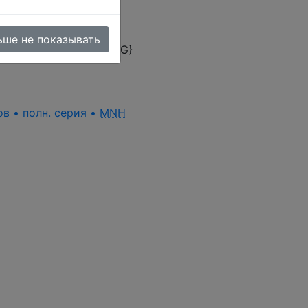
ьше не показывать
omer rating ({ASC_RATING}
ов • полн. серия •
MNH