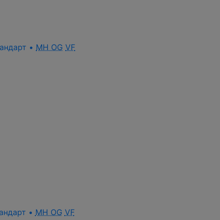
стандарт •
MH OG
VF
стандарт •
MH OG
VF