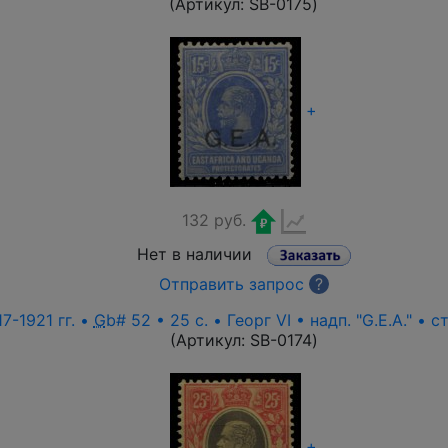
(Артикул:
SB-0175
)
+
132 руб.
Нет в наличии
Отправить запрос
?
7-1921 гг. •
G
b# 52 • 25 c. • Георг VI • надп. "G.E.A." • 
(Артикул:
SB-0174
)
+