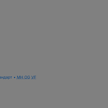
стандарт •
MH OG
VF