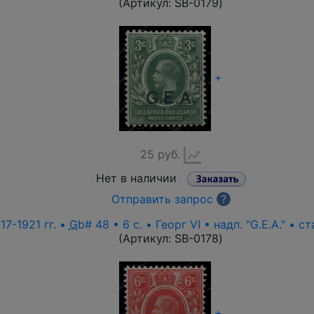
(Артикул:
SB-0179
)
+
25 руб.
Нет в наличии
Отправить запрос
?
17-1921 гг. •
G
b# 48 • 6 c. • Георг VI • надп. "G.E.A." • 
(Артикул:
SB-0178
)
+