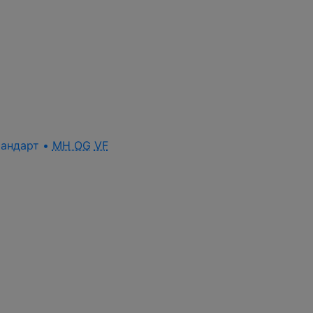
стандарт •
MH OG
VF