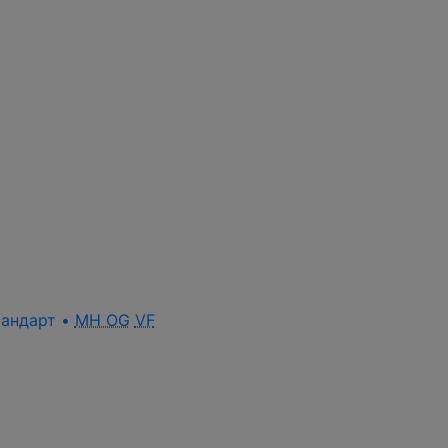
стандарт •
MH OG
VF