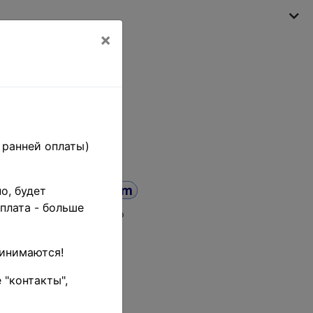
×
My shopping cart
(empty)
 ранней оплаты)
о, будет
плата - больше
а от
до
ринимаются!
 "контакты",