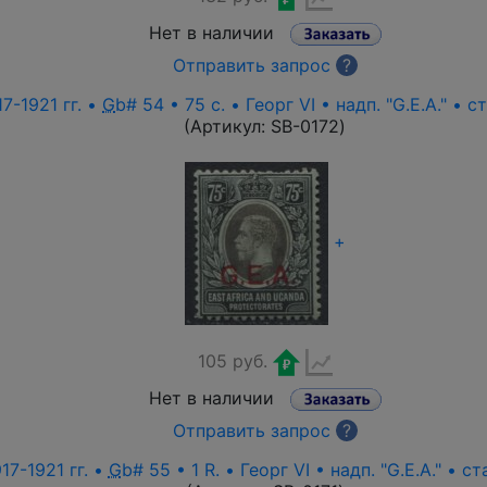
Нет в наличии
Отправить запрос
?
7-1921 гг. •
G
b# 54 • 75 c. • Георг VI • надп. "G.E.A." • 
(Артикул:
SB-0172
)
+
105 руб.
Нет в наличии
Отправить запрос
?
17-1921 гг. •
G
b# 55 • 1 R. • Георг VI • надп. "G.E.A." • с