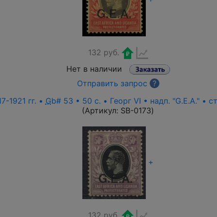
132 руб.
Нет в наличии
Отправить запрос
?
7-1921 гг. •
G
b# 53 • 50 c. • Георг VI • надп. "G.E.A." • 
(Артикул:
SB-0173
)
+
132 руб.