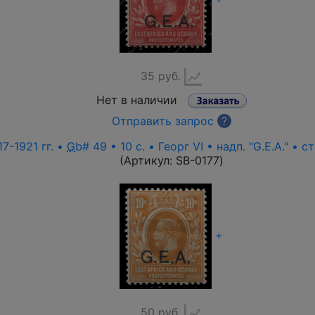
35 руб.
Нет в наличии
Отправить запрос
?
7-1921 гг. •
G
b# 49 • 10 c. • Георг VI • надп. "G.E.A." • 
(Артикул:
SB-0177
)
+
50 руб.