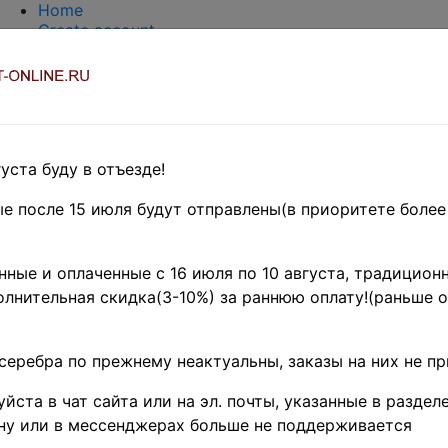
Home
Create account
Login
About Collect-Online
Contacts
DELIVERY
Payment
Оценка и покупка
уста буду в отъезде!
TERMS AND WORDS REDUCTIONS
EASY SEARCH
е после 15 июля будут отправлены(в приоритете более
Предварительные заказы!
HE BRITISH COMMONWEALTH
»
ные и оплаченные с 16 июля по 10 августа, традиционн
лнительная скидка(3-10%) за раннюю оплату!(раньше о
- название товара
Поиск
цен
серебра по прежнему неактуальны, заказы на них не п
 - по изображению товара (тестовый режим)
йста в чат сайта или на эл. почты, указанные в разделе
ну или в мессенджерах больше не поддерживается