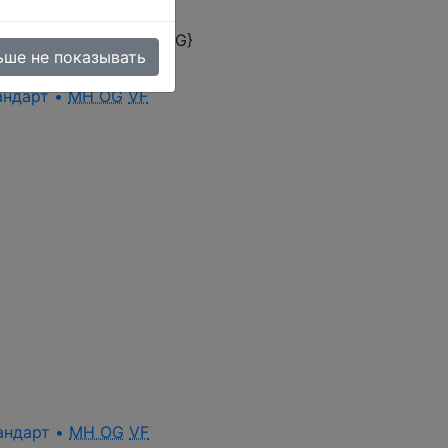
omer rating ({ASC_RATING}
ьше не показывать
тандарт •
MH OG
VF
стандарт •
MH OG
VF