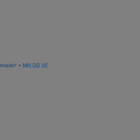
стандарт •
MH OG
VF