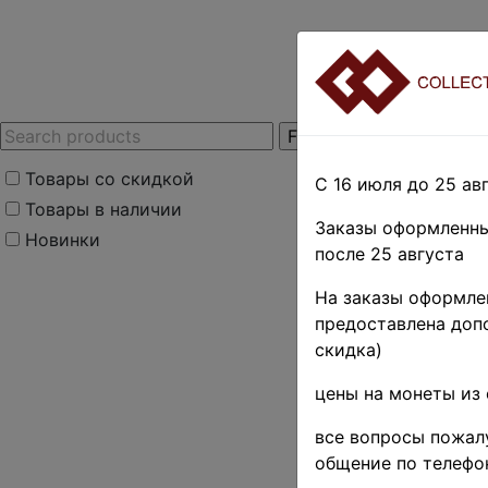
Товары со скидкой
С 16 июля до 25 авг
Товары в наличии
Заказы оформленны
Новинки
после 25 августа
Home
»
Stamps
»
T
На заказы оформлен
Танганьика ♦♦
предоставлена допо
Поиск в категории 
скидка)
цены на монеты из 
Поиск в категории
все вопросы пожалу
Выберите файл
общение по телефо