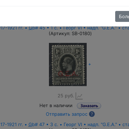
и
nding
|
descending
), price (
ascending
|
descending
), cust
Бол
| {DESC_RATING})
17-1921 гг. •
G
b# 45 • 1 c. • Георг VI • надп. "G.E.A." • с
(Артикул:
SB-0180
)
+
25 руб.
Нет в наличии
Отправить запрос
?
17-1921 гг. •
G
b# 47 • 3 c. • Георг VI • надп. "G.E.A." • 