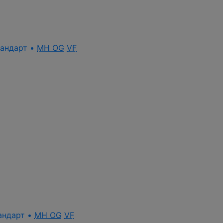
стандарт •
MH OG
VF
тандарт •
MH OG
VF