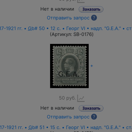
Нет в наличии
Отправить запрос
?
7-1921 гг. •
G
b# 50 • 12 c. • Георг VI • надп. "G.E.A." • 
(Артикул:
SB-0176
)
+
50 руб.
Нет в наличии
Отправить запрос
?
17-1921 гг. •
G
b# 51 • 15 c. • Георг VI • надп. "G.E.A." • 