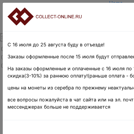
Home
Create ac
Login
About Coll
Contacts
DELIVERY
Payment
С 16 июля до 25 августа буду в отъезде!
Товары со скидкой
Оценка и 
TERMS AN
Заказы оформленные после 15 июля будут отправлен
Товары в наличии
EASY SEA
Новинки
Предварит
На заказы оформленные и оплаченные с 16 июля по 
скидка(3-10%) за раннюю оплату!(раньше оплата - б
Home
»
Stamps
»
цены на монеты из серебра по прежнему неактуальн
EUROPE
»
Италия и
все вопросы пожалуйста в чат сайта или на эл. поч
колонии
»
мессенджерах больше не поддерживается
Королевство
1861-1946 гг.
Поиск в категории 