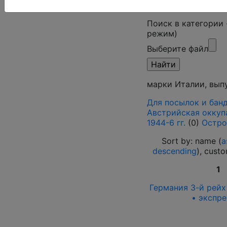
Поиск в категории
режим)
Выберите файл
марки Италии, выпу
Для посылок и бан
Австрийская оккупа
1944-6 гг.
(0)
Остро
Sort by: name (
a
descending
), cust
1
Германия 3-й рейх
• экспре