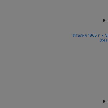
В 
Италия 1865 г. •
S
(без
В 