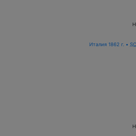
Н
Италия 1862 г. •
S
Н