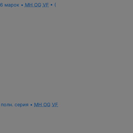
• 6 марок •
MH OG
VF
• (
• полн. серия •
MH OG
VF