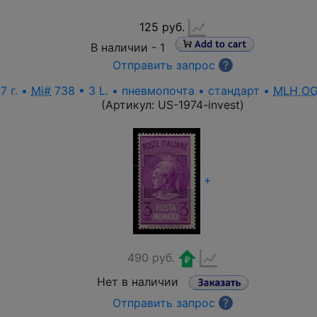
125 руб.
В наличии -
1
Отправить запрос
?
7 г. •
Mi#
738 • 3 L. • пневмопочта • стандарт •
MLH O
(Артикул:
US-1974-invest
)
+
490 руб.
Нет в наличии
Отправить запрос
?