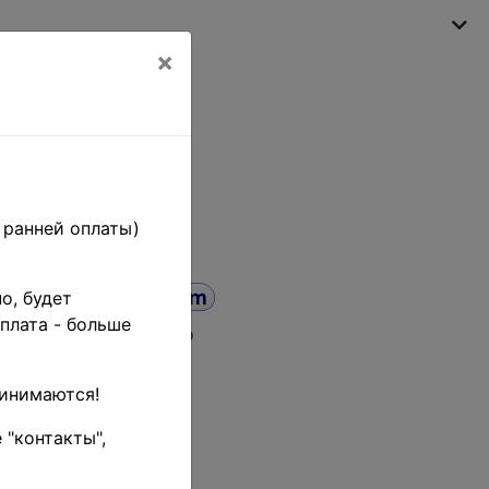
×
My shopping cart
(empty)
 ранней оплаты)
о, будет
плата - больше
а от
до
ринимаются!
 "контакты",