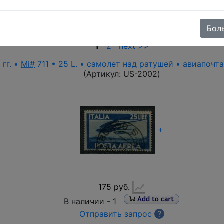
ущенные после 1946 года
nding
|
descending
), price (
ascending
|
descending
), cust
| {DESC_RATING})
Бол
1
2
next >>
 гг. •
Mi#
711 • 25 L. • самолет над ратушей • авиапочт
(Артикул:
US-2002
)
+
175 руб.
В наличии -
1
Отправить запрос
?