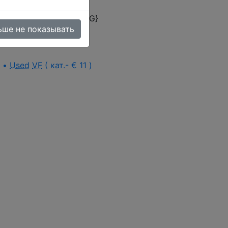
omer rating ({ASC_RATING}
ьше не показывать
а •
Used
VF
( кат.- € 11 )