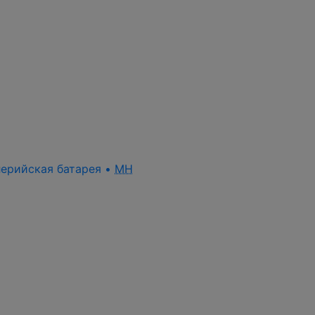
ллерийская батарея •
MH