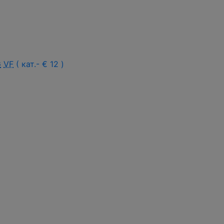
G
VF
( кат.- € 12 )