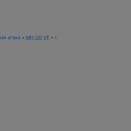
вая атака •
MH OG
VF
• (