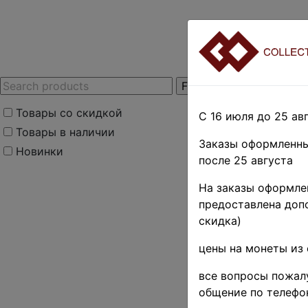
Товары со скидкой
С 16 июля до 25 авг
Товары в наличии
Заказы оформленны
Новинки
после 25 августа
Home
»
Stamps
»
E
На заказы оформлен
Республика 1946 г. -
предоставлена допо
Поиск в категории 
скидка)
цены на монеты из 
Поиск в категории
все вопросы пожалу
Выберите файл
общение по телефо