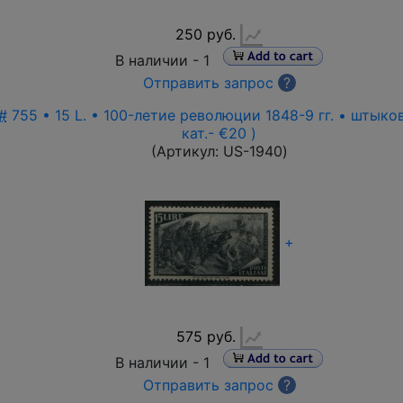
250 руб.
В наличии -
1
Отправить запрос
?
#
755 • 15 L. • 100-летие революции 1848-9 гг. • штыко
кат.- €20 )
(Артикул:
US-1940
)
+
575 руб.
В наличии -
1
Отправить запрос
?