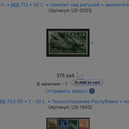
гг. •
Mi#
713 • 50 L. • самолет над ратушей • авиапочт
(Артикул:
US-2001
)
+
375 руб.
В наличии -
1
Отправить запрос
?
i#
723-30 • 1 - 20 L. • Провозглашение Республики • п
(Артикул:
US-1943
)