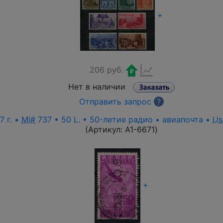
+
206 руб.
Нет в наличии
Отправить запрос
?
7 г. •
Mi#
737 • 50 L. • 50-летие радио • авиапочта •
Us
(Артикул:
A1-6671
)
+