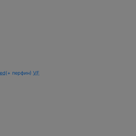
ed
(+ перфин)
VF