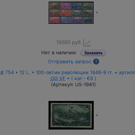
+
10000 руб.
Нет в наличии
Отправить запрос
?
i#
754 • 12 L. • 100-летие революции 1848-9 гг. • арти
OG
VF
• ( кат.- €8 )
(Артикул:
US-1941
)
+