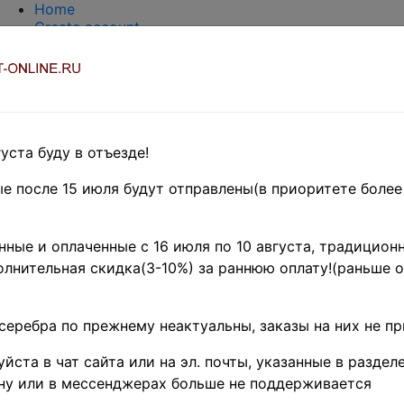
Home
Create account
Login
About Collect-Online
Contacts
DELIVERY
Payment
Оценка и покупка
уста буду в отъезде!
TERMS AND WORDS REDUCTIONS
EASY SEARCH
е после 15 июля будут отправлены(в приоритете более
Предварительные заказы!
UROPE
»
Италия и колонии
»
ные и оплаченные с 16 июля по 10 августа, традиционн
 н. д.
лнительная скидка(3-10%) за раннюю оплату!(раньше о
- название товара
Поиск
цен
серебра по прежнему неактуальны, заказы на них не п
 - по изображению товара (тестовый режим)
йста в чат сайта или на эл. почты, указанные в разделе
ну или в мессенджерах больше не поддерживается