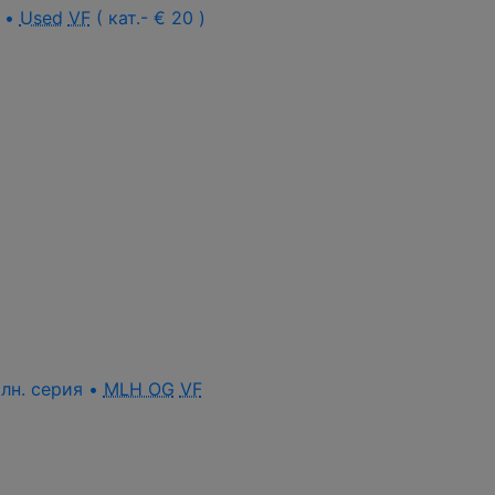
а •
Used
VF
( кат.- € 20 )
олн. серия •
MLH OG
VF