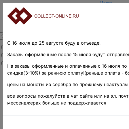
Home
Create accou
Login
About Collec
Contacts
DELIVERY
Payment
С 16 июля до 25 августа буду в отъезде!
Товары со скидкой
Оценка и по
TERMS AND
Заказы оформленные после 15 июля будут отправлен
Товары в наличии
EASY SEARC
Новинки
Предварител
На заказы оформленные и оплаченные с 16 июля по 
скидка(3-10%) за раннюю оплату!(раньше оплата - б
Home
»
цены на монеты из серебра по прежнему неактуальн
Stamps
»
все вопросы пожалуйста в чат сайта или на эл. поч
Africa
мессенджерах больше не поддерживается
»
Египет
»
1872-
75 г.