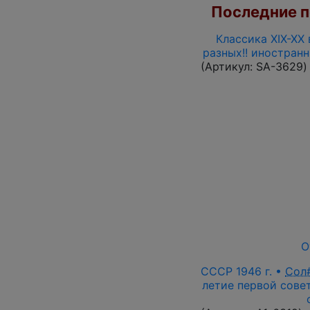
Последние по
Классика XIX-XX 
разных!! иностран
(Артикул:
SA-3629
)
О
СССР 1946 г. •
Сол
летие первой совет