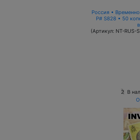
Россия • Временное
P# S828 • 50 коп
в
(Артикул:
NT-RUS-S
2
В на
О