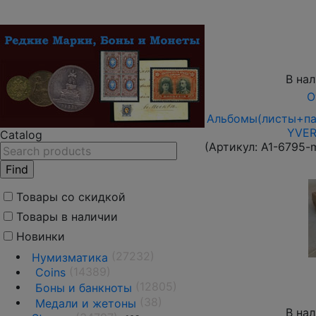
В на
О
Альбомы(листы+пап
YVER
Catalog
(Артикул:
A1-6795-
Товары со скидкой
Товары в наличии
Новинки
(27232)
Нумизматика
(14389)
Coins
(12805)
Боны и банкноты
(38)
Медали и жетоны
В на