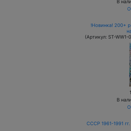
В нал
О
!Новинка! 200+ 
н
(Артикул:
ST-WW1-
В нал
О
СССР 1961-1991 гг.