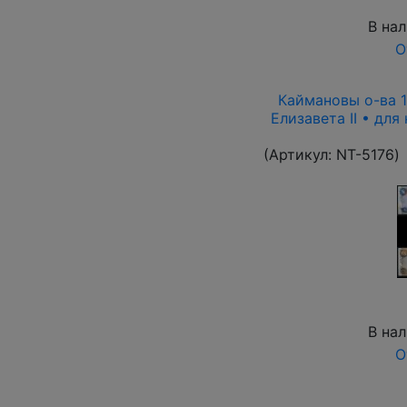
В на
О
Каймановы о-ва 19
Елизавета II • для
(Артикул:
NT-5176
)
В на
О