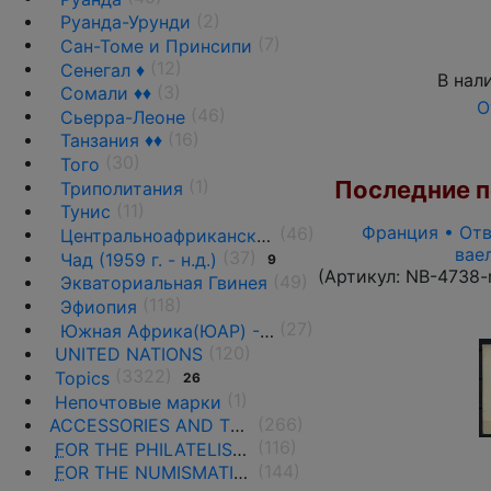
(2)
Руанда-Урунди
(7)
Сан-Томе и Принсипи
(12)
Сенегал ♦
В нал
(3)
Сомали ♦♦
О
(46)
Сьерра-Леоне
(16)
Танзания ♦♦
(30)
Того
Последние по
(1)
Триполитания
(11)
Тунис
Франция • Отв
(46)
Центральноафриканская Республика ♦♦
вае
(37)
Чад (1959 г. - н.д.)
9
(Артикул:
NB-4738-
(49)
Экваториальная Гвинея
(118)
Эфиопия
(27)
Южная Африка(ЮАР) - 1961 г. -н.д.
(120)
UNITED NATIONS
(3322)
Topics
26
(1)
Непочтовые марки
(266)
ACCESSORIES AND THE LITERATURE
(116)
F
OR THE PHILATELISTS
(144)
F
OR THE NUMISMATISTS