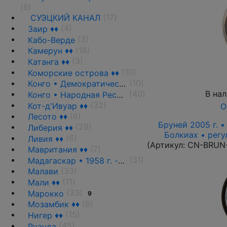
(6)
(17)
СУЭЦКИЙ КАНАЛ
(4)
Заир ♦♦
(3)
Кабо-Верде
(18)
Камерун ♦♦
(3)
Катанга ♦♦
(10)
Коморские острова ♦♦
(10)
Конго • Демократическая Республика
В на
(40)
Конго • Народная Республика ♦♦
(32)
Кот-д'Ивуар ♦♦
О
(6)
Лесото ♦♦
Бруней 2005 г. •
(29)
Либерия ♦♦
Болкиах • регу
(6)
Ливия ♦♦
(Артикул:
CN-BRUN
(7)
Мавритания ♦♦
(31)
Мадагаскар • 1958 г. - н.д.
(33)
Малави
(11)
Мали ♦♦
(33)
Марокко
9
(9)
Мозамбик ♦♦
(15)
Нигер ♦♦
(45)
Руанда