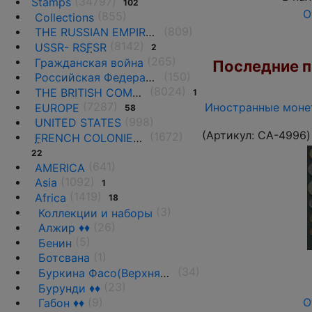
(34797)
Stamps
102
О
(855)
Collections
(809)
THE RUSSIAN EMPIRE UNTIL 1917.
(8142)
USSR- RS
F
SR
2
(265)
Гражданская война
Последние по
(150)
Российская Федерация(1992 г.-н.д.)
(8024)
THE BRITISH COMMONWEALTH
1
(7287)
Иностранные монет
EUROPE
58
(998)
UNITED STATES
(Артикул:
CA-4996
)
(1672)
F
RENCH COLONIES AND THE TERRITORIES
22
(641)
AMERICA
(1092)
Asia
1
(1419)
Africa
18
(3)
Коллекции и наборы
(26)
Алжир ♦♦
(5)
Бенин
(1)
Ботсвана
(34)
Буркина Фасо(Верхняя Вольта)
(23)
Бурунди ♦♦
(9)
О
Габон ♦♦