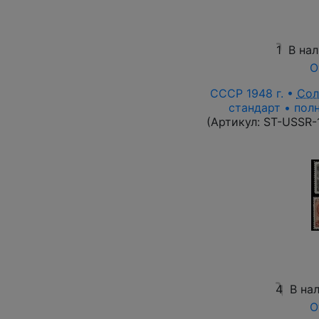
1
В на
О
СССР 1948 г. •
Сол
стандарт • полн
(Артикул:
ST-USSR-
4
В на
О