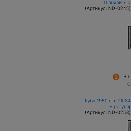
Шанхай • р
(Артикул:
ND-0245
)
В 
О
Куба 1950 г. • P# 
• регуля
(Артикул:
ND-0253
)