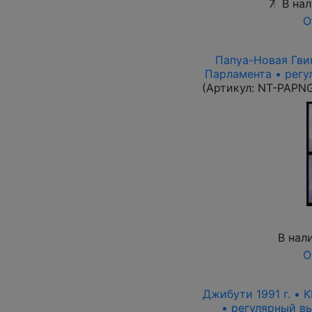
7
В на
О
Папуа-Новая Гвин
Парламента • регу
(Артикул:
NT-PAPN
В нал
О
Джибути 1991 г. • 
• регулярный вып