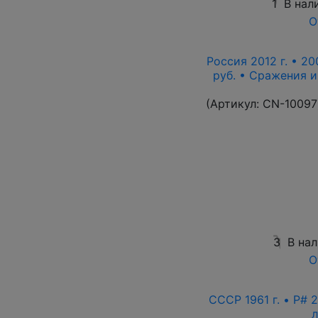
1
В нал
О
Россия 2012 г. • 20
руб. • Сражения 
(Артикул:
CN-10097
3
В на
О
СССР 1961 г. • P# 2
л