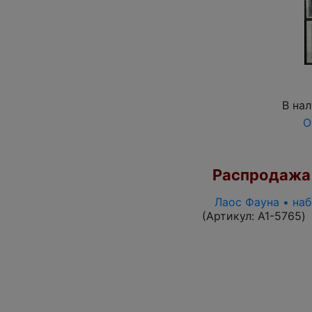
В на
О
Распродажа
Лаос Фауна • на
(Артикул:
A1-5765
)