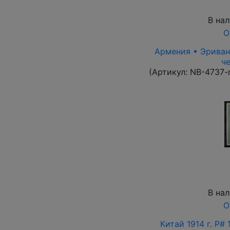
В на
О
Армения • Эриван 
че
(Артикул:
NB-4737-
В на
О
Китай 1914 г. P#