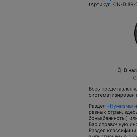
(Артикул:
CN-DJIB-
3
В на
О
Весь представленн
систематизирован 
Раздел
«Нумизмати
разных стран, зде
боны(банкноты) ил
Вас справочную и
Раздел классифици
выпустившим в обр