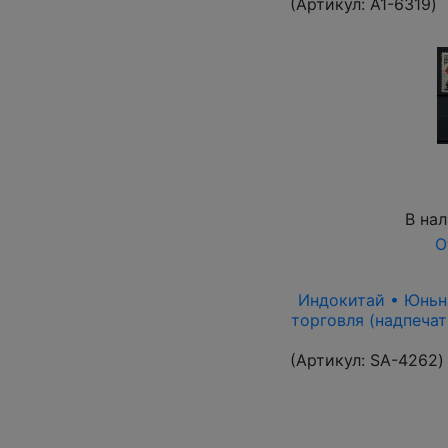
(Артикул:
A1-6319
)
В на
О
Индокитай • Юньнан
торговля (надпечат
(Артикул:
SA-4262
)