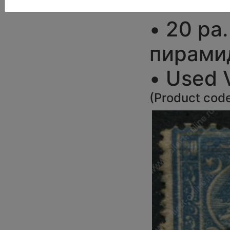
Египет 
• 20 pa
пирами
• Used V
(
Product cod