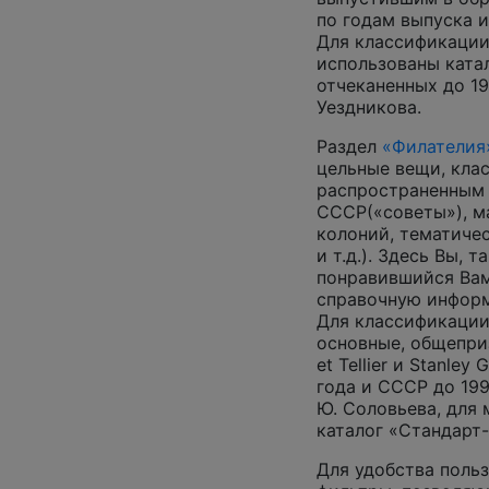
по годам выпуска и
Для классификации
использованы катал
отчеканенных до 19
Уездникова.
Раздел
«Филателия
цельные вещи, кла
распространенным
СССР(«советы»), м
колоний, тематиче
и т.д.). Здесь Вы, 
понравившийся Вам
справочную инфор
Для классификации
основные, общеприз
et Tellier и Stanley
года и СССР до 199
Ю. Соловьева, для
каталог «Стандарт
Для удобства поль