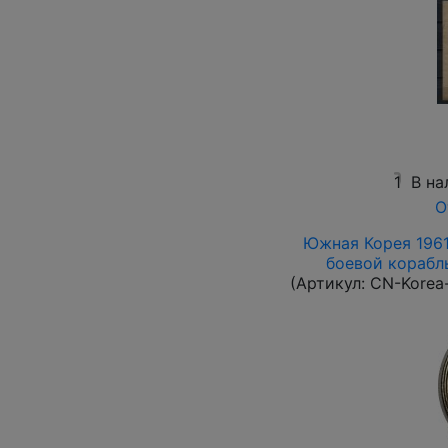
1
В на
О
Южная Корея 1961 
боевой корабль 
(Артикул:
CN-Korea