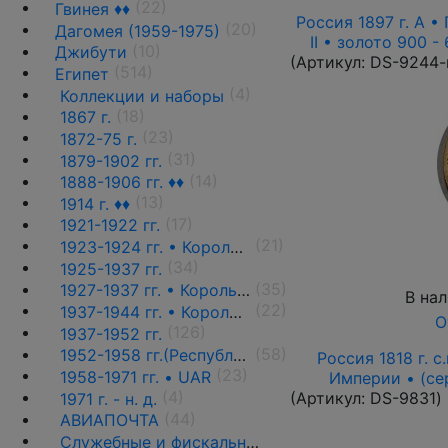
(22)
Гвинея ♦♦
Россия 1897 г. А •
(20)
Дагомея (1959-1975)
II • золото 900 -
(10)
Джибути
(Артикул:
DS-9244-
(514)
Египет
(4)
Коллекции и наборы
(18)
1867 г.
(23)
1872-75 г.
(31)
1879-1902 гг.
(14)
1888-1906 гг. ♦♦
(13)
1914 г. ♦♦
(17)
1921-1922 гг.
(21)
1923-1924 гг. • Король Фуад(стандарт) ♦♦
(34)
1925-1937 гг.
(35)
1927-1937 гг. • Король Фуад(стандарт)
В на
(22)
1937-1944 гг. • Король Фарук(стандарт) ♦♦
О
(126)
1937-1952 гг.
(58)
1952-1958 гг.(Республика)
Россия 1818 г. с.
(23)
1958-1971 гг. • UAR
Империи • (се
(4)
(Артикул:
DS-9831
)
1971 г. - н. д.
(44)
АВИАПОЧТА
Служебные и фискальные выпуски ♦♦