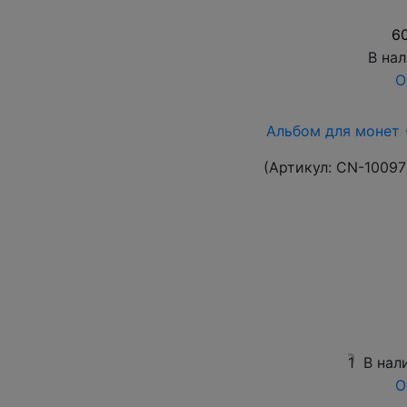
60
В на
О
Альбом для монет 
(Артикул:
CN-10097
1
В нал
О