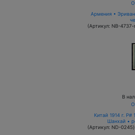
О
Армения • Эриван 
че
(Артикул:
NB-4737-
В на
О
Китай 1914 г. P#
Шанхай • р
(Артикул:
ND-0245
)