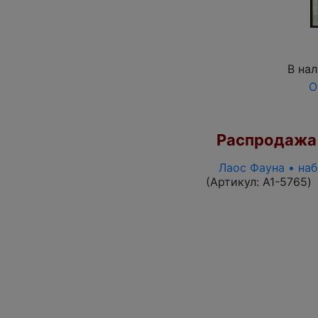
В на
О
Распродажа
Лаос Фауна • на
(Артикул:
A1-5765
)