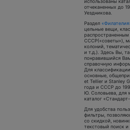
использованы катал
отчеканенных до 19
Уездникова.
Раздел
«Филателия
цельные вещи, кла
распространенным
СССР(«советы»), м
колоний, тематиче
и т.д.). Здесь Вы, 
понравившийся Вам
справочную инфор
Для классификации
основные, общеприз
et Tellier и Stanley
года и СССР до 199
Ю. Соловьева, для
каталог «Стандарт
Для удобства поль
фильтры, позволяю
со скидкой, новинк
текстовый поиск и