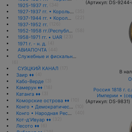
(Артикул:
DS-9244-
(34)
1925-1937 гг.
(35)
1927-1937 гг. • Король Фуад(стандарт)
(22)
1937-1944 гг. • Король Фарук(стандарт) ♦♦
(126)
1937-1952 гг.
(58)
1952-1958 гг.(Республика)
(23)
1958-1971 гг. • UAR
(4)
1971 г. - н. д.
(44)
АВИАПОЧТА
Служебные и фискальные выпуски ♦♦
(6)
(17)
СУЭЦКИЙ КАНАЛ
В на
(4)
Заир ♦♦
О
(3)
Кабо-Верде
(18)
Камерун ♦♦
Россия 1818 г. с.
(3)
Катанга ♦♦
Империи • (се
(10)
Коморские острова ♦♦
(Артикул:
DS-9831
)
(10)
Конго • Демократическая Республика
(40)
Конго • Народная Республика ♦♦
(32)
Кот-д'Ивуар ♦♦
(6)
Лесото ♦♦
(29)