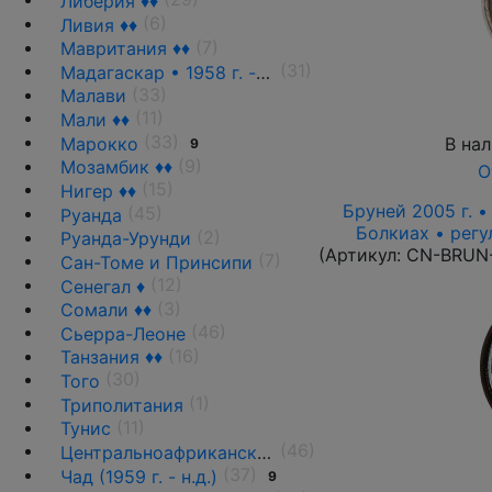
Либерия ♦♦
(6)
Ливия ♦♦
(7)
Мавритания ♦♦
(31)
Мадагаскар • 1958 г. - н.д.
(33)
Малави
(11)
Мали ♦♦
(33)
Марокко
В на
9
(9)
Мозамбик ♦♦
О
(15)
Нигер ♦♦
Бруней 2005 г. •
(45)
Руанда
Болкиах • регу
(2)
Руанда-Урунди
(Артикул:
CN-BRUN
(7)
Сан-Томе и Принсипи
(12)
Сенегал ♦
(3)
Сомали ♦♦
(46)
Сьерра-Леоне
(16)
Танзания ♦♦
(30)
Того
(1)
Триполитания
(11)
Тунис
(46)
Центральноафриканская Республика ♦♦
(37)
Чад (1959 г. - н.д.)
9