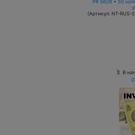
P# S828 • 50 коп
в
(Артикул:
NT-RUS-S
2
В на
О