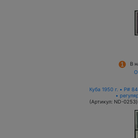
В 
О
Куба 1950 г. • P# 
• регуля
(Артикул:
ND-0253
)