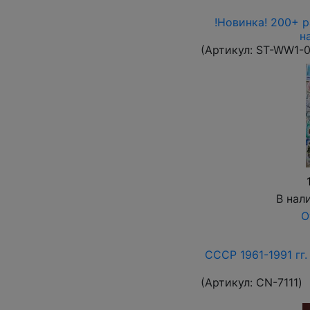
!Новинка! 200+ 
н
(Артикул:
ST-WW1-
В нал
О
СССР 1961-1991 гг.
(Артикул:
СN-7111
)