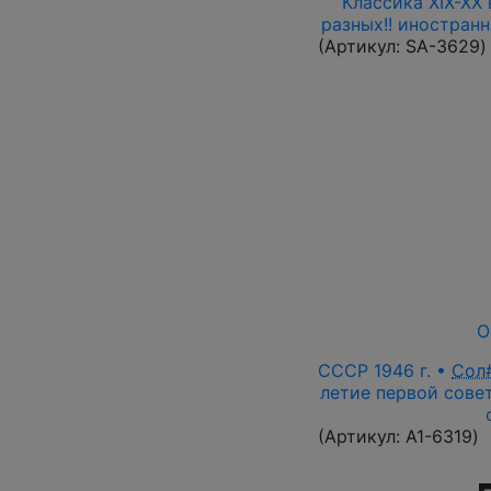
Классика XIX-XX 
разных!! иностран
(Артикул:
SA-3629
)
О
СССР 1946 г. •
Сол
летие первой совет
(Артикул:
A1-6319
)