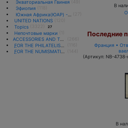
(49)
Экваториальная Гвинея
В нал
(118)
Эфиопия
О
(27)
Южная Африка(ЮАР) - 1961 г. -н.д.
(120)
UNITED NATIONS
(3322)
Topics
27
(1)
Непочтовые марки
Последние по
(266)
ACCESSORIES AND THE LITERATURE
(116)
Франция • Отв
F
OR THE PHILATELISTS
вае
(144)
F
OR THE NUMISMATISTS
(Артикул:
NB-4738-
В на