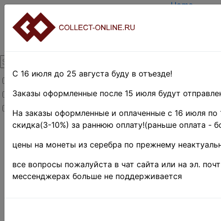
Home
Create accou
Login
About Collec
Contacts
DELIVERY
Payment
С 16 июля до 25 августа буду в отъезде!
Товары со скидкой
Оценка и по
TERMS AND
Заказы оформленные после 15 июля будут отправлен
Товары в наличии
EASY SEARC
Новинки
Предварител
На заказы оформленные и оплаченные с 16 июля по 
скидка(3-10%) за раннюю оплату!(раньше оплата - б
Home
»
цены на монеты из серебра по прежнему неактуальн
Stamps
»
все вопросы пожалуйста в чат сайта или на эл. поч
Africa
мессенджерах больше не поддерживается
»
Египет
»
1921-
1922
гг.