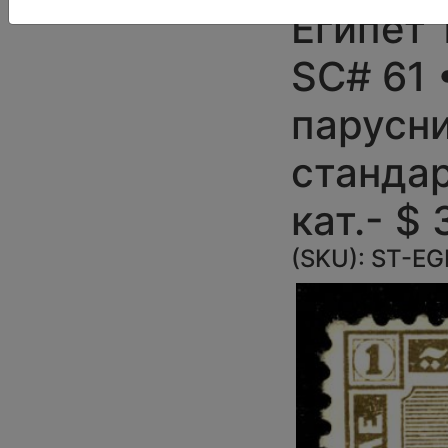
Египет 
SC# 61 •
парусни
стандар
кат.- $ 
(SKU):
ST-EG