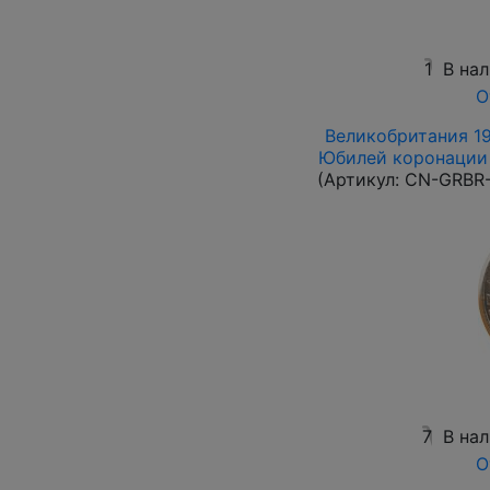
1
В на
О
Великобритания 19
Юбилей коронации 
(Артикул:
CN-GRBR-
7
В на
О