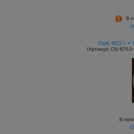
В 
О
США 1922 г. • 
(Артикул:
CN-6753
В нал
О