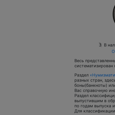
3
В на
О
Весь представленн
систематизирован 
Раздел
«Нумизмати
разных стран, зде
боны(банкноты) ил
Вас справочную и
Раздел классифици
выпустившим в обр
по годам выпуска и
Для классификации