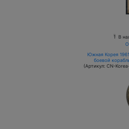
1
В на
О
Южная Корея 1961 
боевой корабль 
(Артикул:
CN-Korea