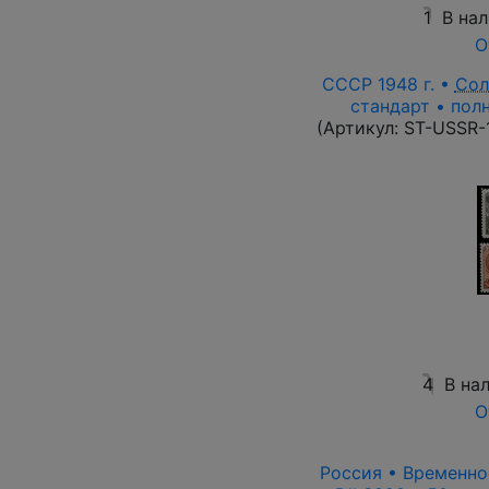
1
В на
О
СССР 1948 г. •
Сол
стандарт • полн
(Артикул:
ST-USSR-
4
В на
О
Россия • Временное