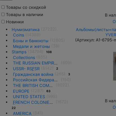
Товары со скидкой
Товары в наличии
В на
О
Новинки
(27232)
Нумизматика
Альбомы(листы+пап
(14389)
YVER
Coins
(Артикул:
A1-6795-
(12805)
Боны и банкноты
(38)
Медали и жетоны
(34794)
Stamps
108
(855)
Collections
(809)
THE RUSSIAN EMPIRE UNTIL 1917.
(8142)
USSR- RS
F
SR
2
(265)
Гражданская война
3
(150)
Российская Федерация(1992 г.-н.д.)
(8022)
THE BRITISH COMMONWEALTH
(7287)
EUROPE
63
(998)
UNITED STATES
В на
(1672)
F
RENCH COLONIES AND THE TERRITORIES
О
22
(641)
AMERICA