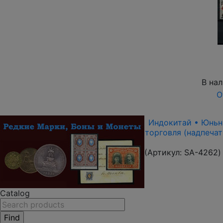
В на
О
Индокитай • Юньнан
торговля (надпечат
(Артикул:
SA-4262
)
Catalog