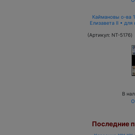
Каймановы о-ва 19
Елизавета II • для
(Артикул:
NT-5176
)
В на
О
Последние по