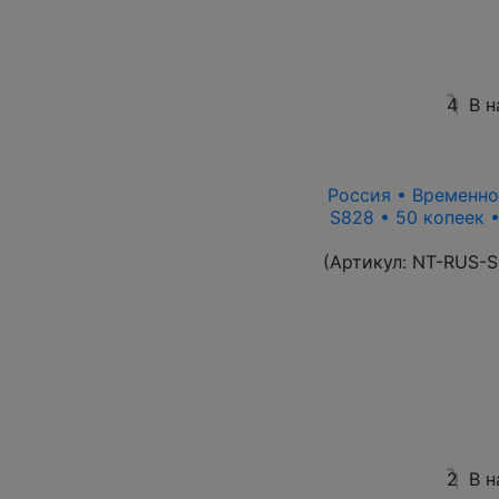
4
В н
Россия • Временно
S828 • 50 копеек 
(Артикул:
NT-RUS-S
2
В н