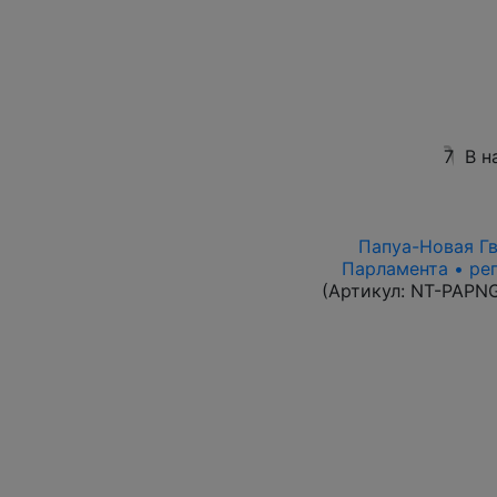
7
В н
Папуа-Новая Гви
Парламента • ре
(Артикул:
NT-PAPN