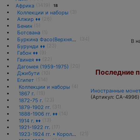
(1419)
Африка
18
(3)
Коллекции и наборы
(26)
Алжир ♦♦
(5)
Бенин
(1)
Ботсвана
(34)
Буркина Фасо(Верхняя Вольта)
В н
(23)
Бурунди ♦♦
(9)
Габон ♦♦
(22)
Гвинея ♦♦
(20)
Дагомея (1959-1975)
Последние по
(10)
Джибути
(514)
Египет
(4)
Коллекции и наборы
Иностранные монет
(18)
1867 г.
(Артикул:
CA-4996
)
(23)
1872-75 г.
(31)
1879-1902 гг.
(14)
1888-1906 гг. ♦♦
(13)
1914 г. ♦♦
(17)
1921-1922 гг.
(21)
1923-1924 гг. • Король Фуад(стандарт) ♦♦