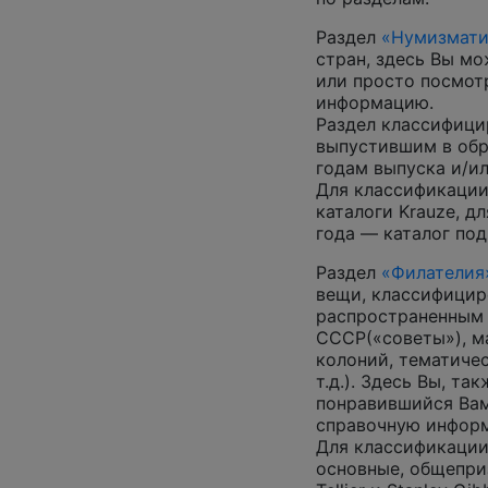
Раздел
«Нумизмати
стран, здесь Вы м
или просто посмот
информацию.
Раздел классифици
выпустившим в обр
годам выпуска и/ил
Для классификации
каталоги Krauze, д
года — каталог под
Раздел
«Филателия
вещи, классифицир
распространенным
СССР(«советы»), м
колоний, тематиче
т.д.). Здесь Вы, т
понравившийся Вам
справочную инфор
Для классификации
основные, общепризн