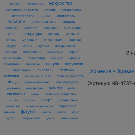
искусство
живопись
дороги
исследования космоса
история
история КПСС
карты
композиторы
история почты
корабли
космонавтика
космос
костюмы
крепости
ледоколы
листы марок
литература
лошади
марки на
СССР
монархии
марках
медицина
морская
фауна
музыка
мосты
наборы марок
В н
наука
награды
надпечатки
насекомые
олимпиада
образование
омнибус
ордена
паруса
парусники
памятники
паровозы
писатели
политика
Армения • Эриван 1
персоналии
политики
промышленность
президенты США
птицы
(Артикул:
NB-4737-
разновидности
путешественники
религия
рыбы
растения
революции
самолеты
сельское хозяйство
связь
спорт
стандартные
слоны
соборы
транспорт
выпуски
телекоммуникации
фауна
ученые
флаги
флора
флот
футбол
художники
цветы
этнография