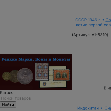
СССР 1946 г. •
Со
летие первой сов
(Артикул:
A1-6319
)
В н
Каталог
Индокитай • Юньн