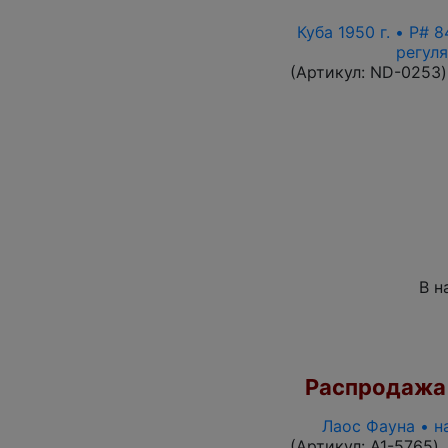
Куба 1950 г. • P# 
регул
(Артикул:
ND-0253
)
В н
Распродажа
Лаос Фауна • н
(Артикул:
A1-5765
)