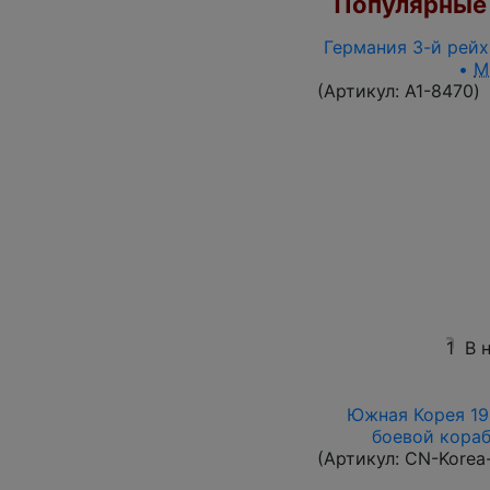
Популярные 
Германия 3-й рейх 
•
M
(Артикул:
A1-8470
)
1
В 
Южная Корея 196
боевой корабл
(Артикул:
CN-Korea