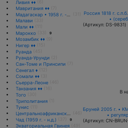
(6)
Ливия ♦♦
(7)
Мавритания ♦♦
Россия 1818 г. с.п.
(31)
Мадагаскар • 1958 г. - н.д.
• (сере
(33)
Малави
(Артикул:
DS-9831
)
(11)
Мали ♦♦
(33)
Марокко
9
(9)
Мозамбик ♦♦
(15)
Нигер ♦♦
(45)
Руанда
(2)
Руанда-Урунди
(7)
Сан-Томе и Принсипи
(12)
Сенегал ♦
(3)
Сомали ♦♦
(46)
Сьерра-Леоне
(16)
Танзания ♦♦
В н
(30)
Того
(1)
Триполитания
(11)
Тунис
Бруней 2005 г. • K
(46)
Центральноафриканская Республика ♦♦
• регуля
(37)
Чад (1959 г. - н.д.)
9
(Артикул:
CN-BRUN
(49)
Экваториальная Гвинея