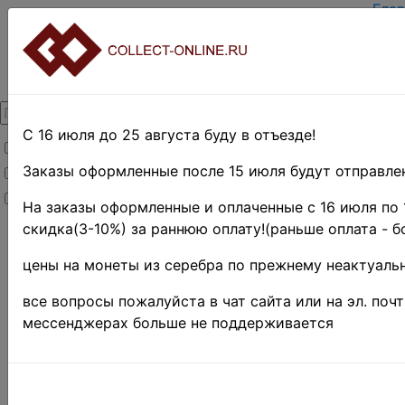
Глав
Зар
Вход
О п
Кон
Дост
Опл
С 16 июля до 25 августа буду в отъезде!
Товары со скидкой
Оцен
Тер
Заказы оформленные после 15 июля будут отправлен
Товары в наличии
Поис
Новинки
Пре
На заказы оформленные и оплаченные с 16 июля по 
скидка(3-10%) за раннюю оплату!(раньше оплата - б
Главная
»
Филателия
цены на монеты из серебра по прежнему неактуальн
»
Африка
»
Египет
»
все вопросы пожалуйста в чат сайта или на эл. поч
1921-1922
мессенджерах больше не поддерживается
гг.
ЕГИПЕТ 
66 / СФ