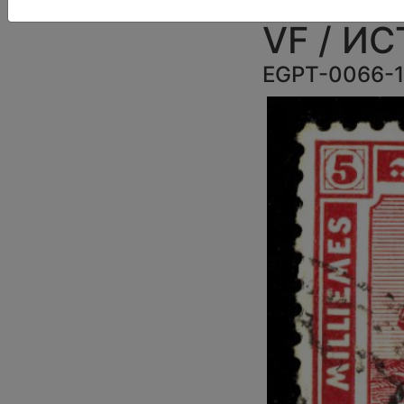
VF / И
EGPT-0066-