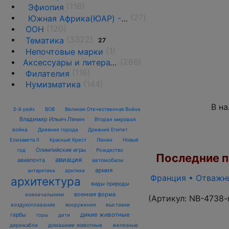
(118)
Эфиопия
(27)
Южная Африка(ЮАР) - 1961 г. -н.д.
(120)
ООН
(3322)
Тематика
27
(1)
Непочтовые марки
(266)
Аксессуары и литература
(116)
Филателия
(144)
Нумизматика
В н
3-й рейх
ВОВ
Великая Отечественная Война
Владимир Ильич Ленин
Вторая мировая
война
Древние города
Древний Египет
Елизавета II
Красный Крест
Ленин
Новый
Олимпийские игры
год
Рождество
Последние по
авиация
авиапочта
автомобили
армия
антарктика
арктика
Франция • Отважны
архитектура
виды природы
военная форма
военачальники
(Артикул:
NB-4738-
воздухоплавание
выставки
вооружения
дикие животные
гербы
горы
дети
домашние животные
железные
дирижабли