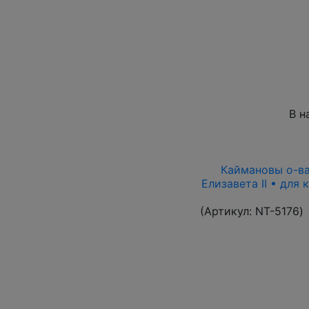
В н
Каймановы о-ва 
Елизавета II • для
(Артикул:
NT-5176
)