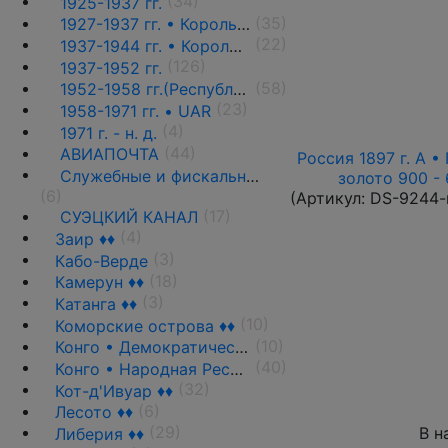
(34)
1925-1937 гг.
(35)
1927-1937 гг. • Король Фуад(стандарт)
(22)
1937-1944 гг. • Король Фарук(стандарт) ♦♦
(126)
1937-1952 гг.
(58)
1952-1958 гг.(Республика)
(23)
1958-1971 гг. • UAR
(4)
1971 г. - н. д.
(44)
АВИАПОЧТА
Россия 1897 г. А • 
Служебные и фискальные выпуски ♦♦
золото 900 - 
(6)
(Артикул:
DS-9244-
(17)
СУЭЦКИЙ КАНАЛ
(4)
Заир ♦♦
(3)
Кабо-Верде
(18)
Камерун ♦♦
(3)
Катанга ♦♦
(10)
Коморские острова ♦♦
(10)
Конго • Демократическая Республика
(40)
Конго • Народная Республика ♦♦
(32)
Кот-д'Ивуар ♦♦
(6)
Лесото ♦♦
(29)
В н
Либерия ♦♦