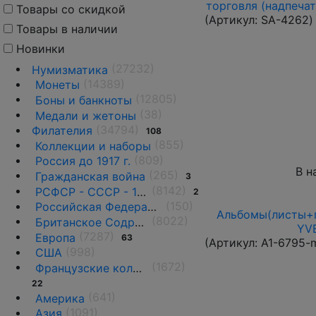
торговля (надпечат
Товары со скидкой
(Артикул:
SA-4262
)
Товары в наличии
Новинки
(27232)
Нумизматика
(14389)
Монеты
(12805)
Боны и банкноты
(38)
Медали и жетоны
(34794)
Филателия
108
(855)
Коллекции и наборы
(809)
Россия до 1917 г.
В н
(265)
Гражданская война
3
(8142)
РСФСР - СССР - 1918 - 1991
2
(150)
Российская Федерация(1992 г.-н.д.)
Альбомы(листы+п
(8022)
Британское Содружество
YVE
(7287)
Европа
63
(Артикул:
A1-6795-
(998)
США
(1672)
Французские колонии и территории
22
(641)
Америка
(1091)
Азия