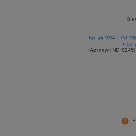
В н
Китай 1914 г. P# 1
• рег
(Артикул:
ND-0245
)
В