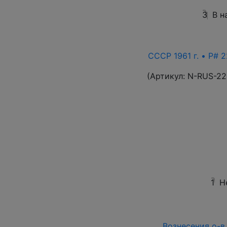
3
В н
СССР 1961 г. • P# 2
(Артикул:
N-RUS-22
1
Н
Вознесения о-в 1