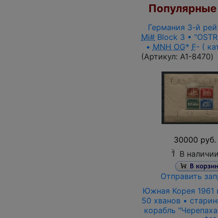
Популярные 
Германия 3-й рейх
Mi#
Block 3 • "OSTR
•
MNH OG
*
F
- ( ка
(Артикул:
A1-8470
)
30000 руб.
1
В наличи
Отправить зап
Южная Корея 1961 г
50 хванов • стари
корабль "Черепаха