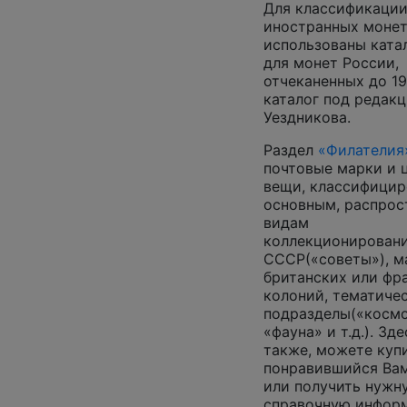
Для классификаци
иностранных монет
использованы катал
для монет России,
отчеканенных до 19
каталог под редак
Уездникова.
Раздел
«Филателия
почтовые марки и 
вещи, классифицир
основным, распро
видам
коллекционирован
СССР(«советы»), м
британских или фр
колоний, тематиче
подразделы(«космо
«фауна» и т.д.). Зде
также, можете куп
понравившийся Ва
или получить нужн
справочную инфор