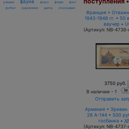
поступления 
фауна
ученые
флаги
флора
флот
футбол
художники
цветы
этнография
Франция • Отважн
1943-1948 гг. • 50 
ваучер • 
(Артикул:
NB-4738-
3750 руб.
В наличии -
1
Отправить зап
Армения • Эриван 1
26 A-144 • 500 ру
госбанка •
X
(Артикул:
NB-4737-