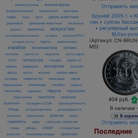
военная форма
военачальники
Отправить зап
воздухоплавание
выставки
вооружения
Бруней 2005 г. • 
дикие животные
гербы
горы
дети
сен • султан Хасса
домашние животные
железные
дирижабли
• регулярный вы
искусство
живопись
дороги
BU(из рол
исследования космоса
история
история КПСС
(Артикул:
CN-BRUN-
карты
композиторы
история почты
MS
)
корабли
космонавтика
космос
костюмы
крепости
ледоколы
листы марок
литература
лошади
марки на
СССР
монархии
марках
медицина
морская
фауна
музыка
мосты
наборы марок
наука
награды
надпечатки
насекомые
олимпиада
образование
омнибус
ордена
паруса
парусники
памятники
паровозы
писатели
политика
персоналии
404 руб.
политики
промышленность
президенты США
В наличии 
птицы
разновидности
путешественники
религия
рыбы
растения
революции
самолеты
Отправить зап
сельское хозяйство
связь
спорт
стандартные
слоны
соборы
Последние
транспорт
выпуски
телекоммуникации