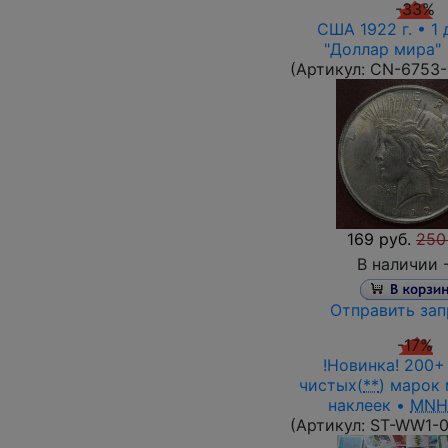
-33%
США 1922 г. • 1 
"Доллар мира" 
(Артикул:
CN-6753
169 руб.
250
В наличии 
Отправить зап
-17%
!Новинка! 200+
чистых(
**
) марок 
наклеек •
MNH
(Артикул:
ST-WW1-