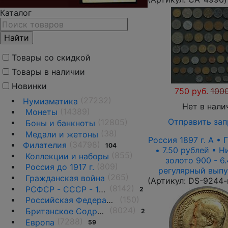
Каталог
Товары со скидкой
Товары в наличии
Новинки
750 руб.
1000
(27232)
Нумизматика
Нет в нали
(14389)
Монеты
Отправить зап
(12805)
Боны и банкноты
(38)
Медали и жетоны
Россия 1897 г. А • 
(34798)
Филателия
104
• 7.50 рублей • Ни
(855)
Коллекции и наборы
золото 900 - 6.
(809)
Россия до 1917 г.
регулярный выпу
(265)
Гражданская война
(Артикул:
DS-9244-
(8142)
РСФСР - СССР - 1918 - 1991
2
(150)
Российская Федерация(1992 г.-н.д.)
(8024)
Британское Содружество
2
(7288)
Европа
59