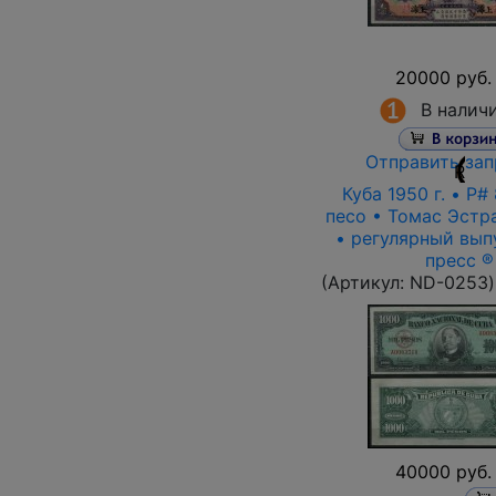
20000 руб.
В налич
Отправить зап
R
Куба 1950 г. • P#
песо • Томас Эстр
• регулярный вып
пресс ®
(Артикул:
ND-0253
)
40000 руб.