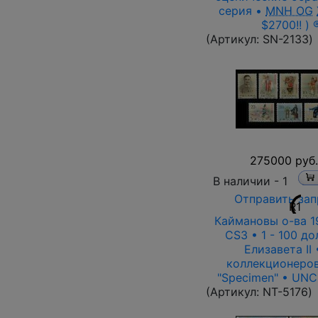
серия •
MNH OG
$2700!! ) 
(Артикул:
SN-2133
)
275000 руб.
В наличии -
1
Отправить зап
R1
Каймановы о-ва 19
CS3 • 1 - 100 до
Елизавета II 
коллекционеров
"Specimen" • UNC
(Артикул:
NT-5176
)