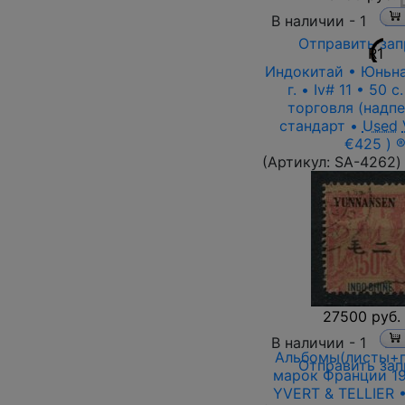
В наличии -
1
Отправить зап
R1
Индокитай • Юньна
г. • Iv# 11 • 50 c
торговля (надпе
стандарт •
Used
€425 ) 
(Артикул:
SA-4262
)
27500 руб.
В наличии -
1
Альбомы(листы+п
Отправить зап
марок Франции 19
YVERT & TELLIER •