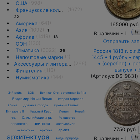
(998)
США
(1672)
Французские колонии и территории
22
(641)
Америка
165000 руб.
(1092)
Азия
1
В наличии -
1
(1419)
Африка
18
Отправить зап
(120)
ООН
(3322)
Тематика
Россия 1818 г. с.п.б
26
(1)
1445 • 1 рубль • г
Непочтовые марки
• (серебро) • р
(266)
Аксессуары и литература
выпуск •
(116)
Филателия
(Артикул:
DS-9831
)
(144)
Нумизматика
3-й рейх
ВОВ
Великая Отечественная Война
Владимир Ильич Ленин
Вторая мировая
война
Древние города
Древний Египет
Елизавета II
Красный Крест
Ленин
Новый
Олимпийские игры
год
Рождество
авиация
авиапочта
автомобили
7750 руб.
армия
антарктика
арктика
архитектура
В наличии -
1
виды природы