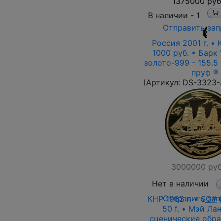
1375000 руб
В наличии -
1
Отправить зап
R
Россия 2001 г. •
1000 руб. • Барк 
золото-999 - 155.5 
пруф ®
(Артикул:
DS-3323
3000000 руб
Нет в наличии
Отправить зап
КНР 1962 г. •
SC#
6
50 f. • Мэй Ла
сценические обра