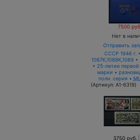
7500 руб
Нет в нали
Отправить зап
СССР 1946 г. 
1087K,1088K,1089 • 
• 25-летие первой
марки • разнови
полн. серия •
ML
(Артикул:
A1-6319
)
3750 руб.