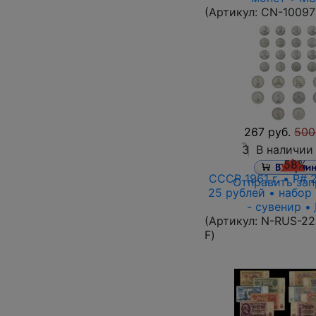
(Артикул:
CN-10097
267 руб.
500
3
В наличии
-58%
СССР 1961 г. • P# 2
Отправить зап
25 рублей • набор 
- сувенир •
(Артикул:
N-RUS-22
F
)