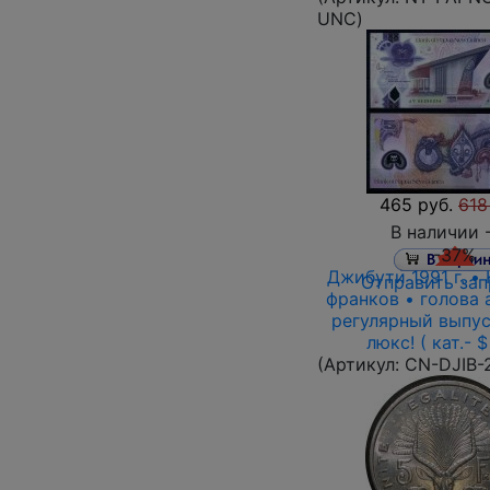
UNC
)
465 руб.
618
В наличии 
-37%
Джибути 1991 г. •
Отправить зап
франков • голова 
регулярный выпус
люкс! ( кат.- $
(Артикул:
CN-DJIB-