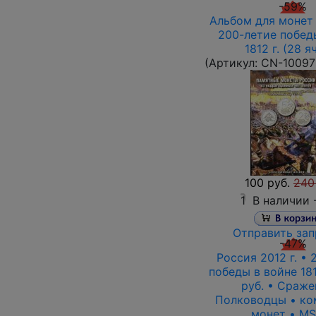
-59%
Альбом для монет 
200-летие побед
1812 г. (28 я
(Артикул:
CN-10097
100 руб.
240
1
В наличии 
Отправить зап
-47%
Россия 2012 г. •
победы в войне 1812
руб. • Сраже
Полководцы • ко
монет • MS