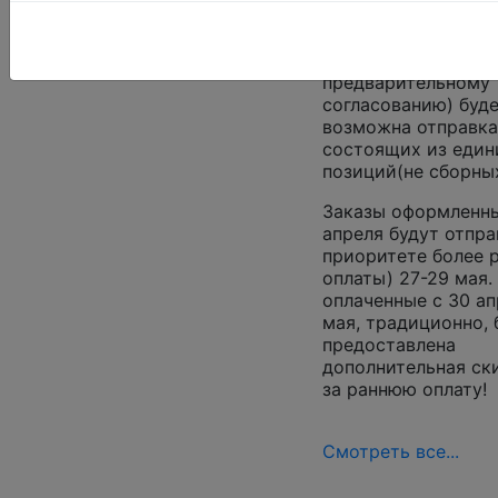
С 1 по 12 мая отпр
никаких заказов не
С 13 по 26 мая(по
предварительному
согласованию) буд
возможна отправка
состоящих из един
позиций(не сборны
Заказы оформленны
апреля будут отпра
приоритете более 
оплаты) 27-29 мая.
оплаченные с 30 ап
мая, традиционно, 
предоставлена
дополнительная ск
за раннюю оплату!
Смотреть все...