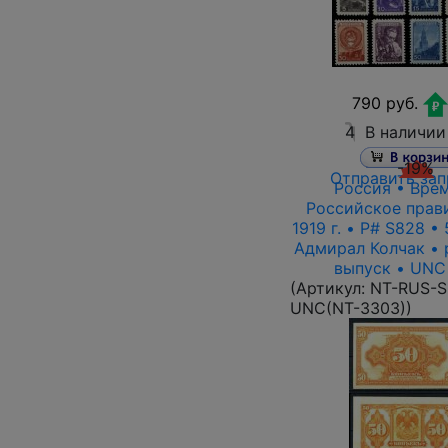
790 руб.
4
В наличии
-19%
Отправить зап
Россия • Вре
Российское прав
1919 г. • P# S828 •
Адмирал Колчак • 
выпуск • UNC
(Артикул:
NT-RUS-S
UNC(NT-3303)
)