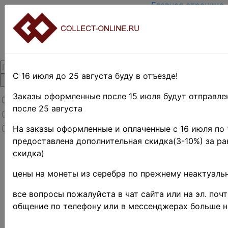
Главная страница
Зарегистрировать
Вход с паролем
О проекте
Контакты
Доставка и возвра
Оплата
С 16 июля до 25 августа буду в отъезде!
Оценка и покупка
Термины и
Заказы оформленные после 15 июля будут отправле
Товары со скидкой
сокращения
после 25 августа
Товары в наличии
Поиск по магазин
Предварительные
Новинки
На заказы оформленные и оплаченные с 16 июля по 1
заказы!
предоставлена дополнительная скидка(3-10%) за ра
скидка)
Новост
цены на монеты из серебра по прежнему неактуальн
Отправка
все вопросы пожалуйста в чат сайта или на эл. почт
заказов •
общение по телефону или в мессенджерах больше 
30.04.2026 12:45:25