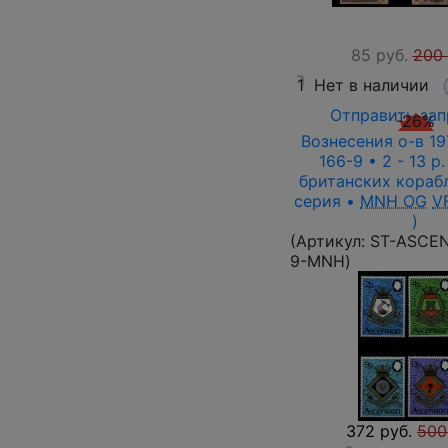
85 руб.
200 
1
Нет в наличии
Отправить зап
-26%
Вознесения о-в 197
166-9 • 2 - 13 p
британских корабл
серия •
MNH OG
V
)
(Артикул:
ST-ASCEN
9-MNH
)
372 руб.
500