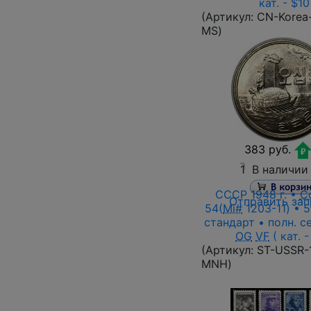
кат. - $10
(Артикул:
CN-Korea-
MS
)
383 руб.
1
В наличии
СССР 1948 г. •
С
Отправить зап
54(
Mi#
1203-11) • 5
стандарт • полн. с
OG
VF
( кат. -
(Артикул:
ST-USSR-
MNH
)