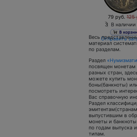
79 руб.
125 
3
В наличии
Весь представленн
Отправить зап
материал системат
по разделам.
Раздел
«Нумизмати
посвящен монетам 
разных стран, здес
можете купить мон
боны(банкноты) ил
посмотреть интер
Вас справочную и
Раздел классифици
эмитентам(страна
выпустившим в об
монеты и банкноты
по годам выпуска и
типам.