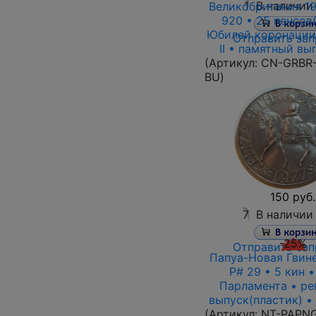
1
В наличии
Великобритания 19
920 • 25 пенсов
Юбилей коронации
Отправить зап
II • памятный вы
(Артикул:
CN-GRBR-
BU
)
150 руб.
7
В наличии
-25%
Отправить зап
Папуа-Новая Гвине
P# 29 • 5 кин •
Парламента • ре
выпуск(пластик) •
(Артикул:
NT-PAPNG