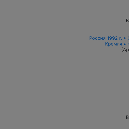
В
Россия 1992 г. •
Кремля • 
(Ар
В