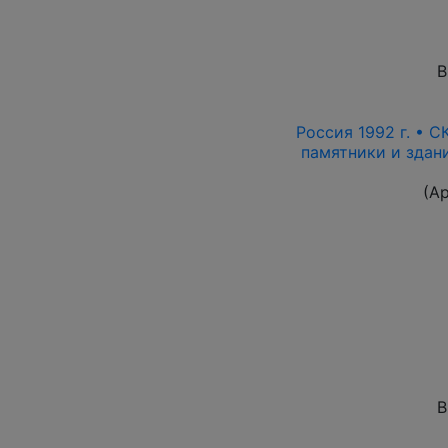
В
Россия 1992 г. • С
памятники и здани
(А
В