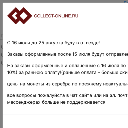
Г
З
В
О
К
Д
О
С 16 июля до 25 августа буду в отъезде!
Товары со скидкой
О
Т
Заказы оформленные после 15 июля будут отправлен
Товары в наличии
П
Новинки
П
На заказы оформленные и оплаченные с 16 июля по 
10%) за раннюю оплату!(раньше оплата - больше ски
Главная
»
Филателия
»
цены на монеты из серебра по прежнему неактуальн
Российская
Федерация(1992
все вопросы пожалуйста в чат сайта или на эл. поч
г.-н.д.)
мессенджерах больше не поддерживается
Поиск в категории 