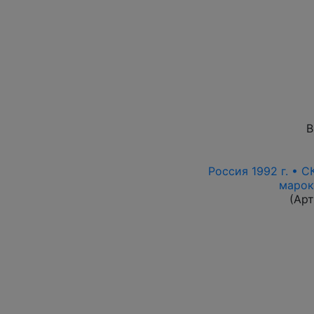
В
Россия 1992 г. • С
марок
(Ар