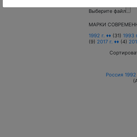
Поиск в категории
Выберите файл
МАРКИ СОВРЕМЕН
1992 г. ♦♦
(31)
1993 г
(9)
2017 г. ♦♦
(4)
201
Сортироват
Россия 1992 
(