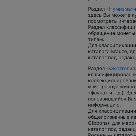
Раздел
«Нумизмати
здесь Вы можете к
посмотреть интер
Раздел классифици
обращение монеты 
типам.
Для классификации
каталоги Krauze, д
каталог под редакц
Раздел
«Филателия
классифицированны
коллекционировани
или французских к
«фауна» и т.д.). З
понравившийся Вам
информацию.
Для классификации
общепризнанные ката
Gibbons), для маро
каталог под редакц
Росиии — каталог 