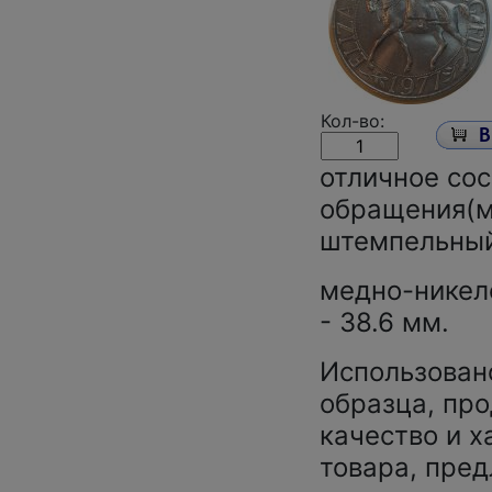
Кол-во:
отличное сос
обращения(м
штемпельный
медно-никеле
- 38.6 мм.
Использован
образца, про
качество и х
товара, пред