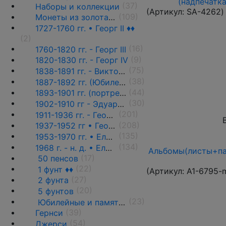
(надпечатка
(37)
Наборы и коллекции
(Артикул:
SA-4262
)
(109)
Монеты из золота ♦♦
1727-1760 гг. • Георг II ♦♦
(2)
(16)
1760-1820 гг. - Георг III
(9)
1820-1830 гг. - Георг IV
(75)
1838-1891 гг. - Виктория
(38)
1887-1892 гг. (Юбилейный портрет) ♦♦
(44)
1893-1901 гг. (портрет вдовы) ♦♦
(30)
1902-1910 гг - Эдуард VII ♦♦
(201)
1911-1936 гг. - Георг V ♦♦
(208)
1937-1952 гг • Георг VI
(135)
1953-1970 гг. • Елизавета II
(134)
1968 г. - н. д. • Елизавета II
Альбомы(листы+па
(17)
50 пенсов
(22)
1 фунт ♦♦
(Артикул:
A1-6795-
(27)
2 фунта
(20)
5 фунтов
(23)
Юбилейные и памятные монеты ♦♦
(39)
Гернси
(54)
Джерси