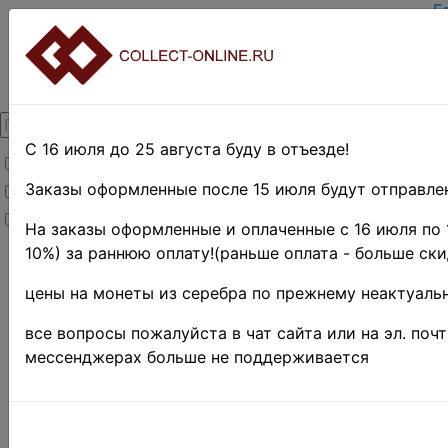
Г
З
В
О
К
Д
О
С 16 июля до 25 августа буду в отъезде!
Товары со скидкой
О
Т
Заказы оформленные после 15 июля будут отправлен
Товары в наличии
П
Новинки
П
На заказы оформленные и оплаченные с 16 июля по 
10%) за раннюю оплату!(раньше оплата - больше ски
Главная
»
Нумизматика
»
цены на монеты из серебра по прежнему неактуальн
Монеты
»
Иностранные
все вопросы пожалуйста в чат сайта или на эл. поч
монеты
»
мессенджерах больше не поддерживается
Европа
»
Великобритания
»
1968 г. - н. д. •
Елизавета II
»
Юбилейные и