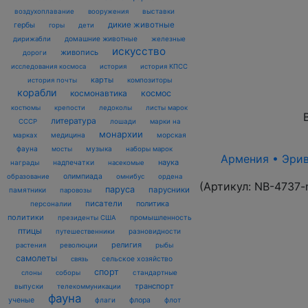
воздухоплавание
выставки
вооружения
дикие животные
гербы
горы
дети
домашние животные
железные
дирижабли
искусство
живопись
дороги
исследования космоса
история
история КПСС
карты
композиторы
история почты
корабли
космонавтика
космос
костюмы
крепости
ледоколы
листы марок
литература
лошади
марки на
СССР
монархии
марках
медицина
морская
фауна
музыка
мосты
наборы марок
Армения • Эрива
наука
награды
надпечатки
насекомые
олимпиада
образование
омнибус
ордена
(Артикул:
NB-4737-
паруса
парусники
памятники
паровозы
писатели
политика
персоналии
политики
промышленность
президенты США
птицы
разновидности
путешественники
религия
рыбы
растения
революции
самолеты
сельское хозяйство
связь
спорт
стандартные
слоны
соборы
транспорт
выпуски
телекоммуникации
фауна
ученые
флаги
флора
флот