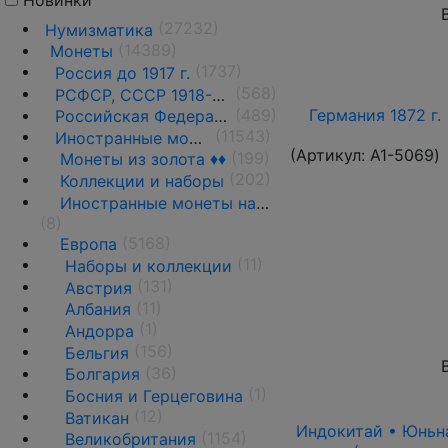
Новинки
(27232)
Нумизматика
(14389)
Монеты
(1737)
Россия до 1917 г.
(568)
РСФСР, СССР 1918-1991 гг.
(489)
Германия 1872 г.
Российская Федерация 1991 г.- н.д.
(11543)
Иностранные монеты
(Артикул:
A1-5069
)
(199)
Монеты из золота ♦♦
(202)
Коллекции и наборы
Иностранные монеты на вес
(8)
(5168)
Европа
(11)
Наборы и коллекции
(131)
Австрия
(11)
Албания
(1)
Андорра
(156)
Бельгия
(36)
Болгария
(1)
Босния и Герцеговина
(12)
Ватикан
Индокитай • Юньнан
(1154)
Великобритания