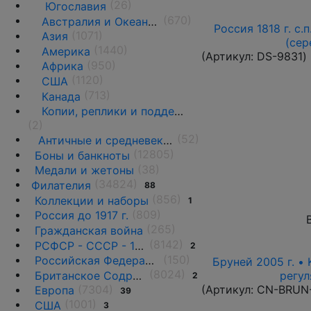
(26)
Югославия
(670)
Австралия и Океания
Россия 1818 г. с.
(1071)
Азия
(сер
(1440)
Америка
(Артикул:
DS-9831
)
(950)
Африка
(1120)
США
(713)
Канада
Копии, реплики и подделки
(2)
(52)
Античные и средневековые государства
(12805)
Боны и банкноты
(38)
Медали и жетоны
(34824)
Филателия
88
(856)
Коллекции и наборы
1
(809)
Россия до 1917 г.
(265)
Гражданская война
(8142)
РСФСР - СССР - 1918 - 1991
2
(150)
Российская Федерация(1992 г.-н.д.)
Бруней 2005 г. •
(8024)
Британское Содружество
регул
2
(7304)
(Артикул:
CN-BRUN
Европа
39
(1001)
США
3