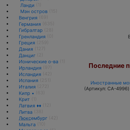
(1)
Ланди
(15)
Мэн остров
(69)
Венгрия
(635)
Германия
(28)
Гибралтар
(0)
Гренландия
(259)
Греция
(127)
Дания
(2)
Данциг
(1)
Ионические о-ва
Последние по
(97)
Ирландия
(42)
Исландия
(251)
Испания
Иностранные мон
(272)
Италия
(Артикул:
CA-4996
)
(63)
Кипр •
(1)
Крит
(12)
Латвия ♦♦
(38)
Литва
(42)
Люкс
ембург
(10)
Мальта