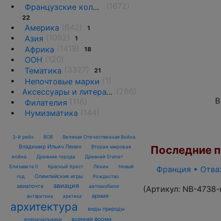
(1672)
Французские колонии и территории
22
(642)
Америка
1
(1092)
Азия
1
(1419)
Африка
18
(120)
ООН
(3327)
Тематика
21
(1)
Непочтовые марки
(266)
Аксессуары и литература
В
(116)
Филателия
(144)
Нумизматика
3-й рейх
ВОВ
Великая Отечественная Война
Владимир Ильич Ленин
Последние по
Вторая мировая
война
Древние города
Древний Египет
Елизавета II
Красный Крест
Ленин
Новый
Франция • Отваж
Олимпийские игры
год
Рождество
авиация
авиапочта
автомобили
(Артикул:
NB-4738-
армия
антарктика
арктика
архитектура
виды природы
военная форма
военачальники