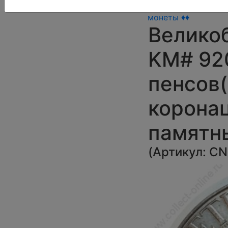
памятные
монеты ♦♦
Великоб
KM# 920
пенсов(
коронац
памятн
(
Артикул:
CN