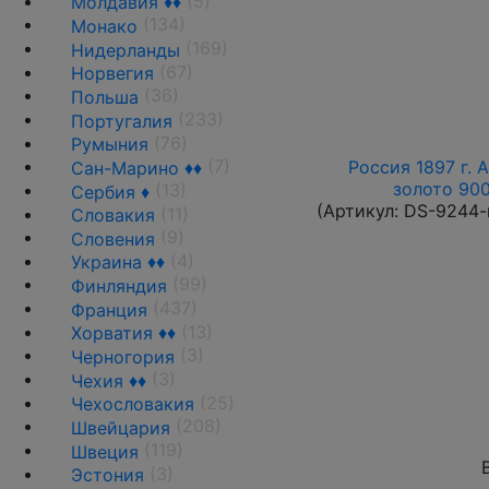
(5)
Молдавия ♦♦
(134)
Монако
(169)
Нидерланды
(67)
Норвегия
(36)
Польша
(233)
Португалия
(76)
Румыния
(7)
Россия 1897 г. А
Сан-Марино ♦♦
золото 900
(13)
Сербия ♦
(Артикул:
DS-9244-
(11)
Словакия
(9)
Словения
(4)
Украина ♦♦
(99)
Финляндия
(437)
Франция
(13)
Хорватия ♦♦
(3)
Черногория
(3)
Чехия ♦♦
(25)
Чехословакия
(208)
Швейцария
(119)
Швеция
(3)
Эстония