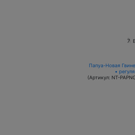
7
Папуа-Новая Гвинея
• регул
(Артикул:
NT-PAPN