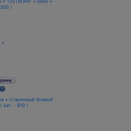
3 • "OSTROPA" • блок •
1300 )
+
?
нов • старинный боевой
 кат. - $10 )