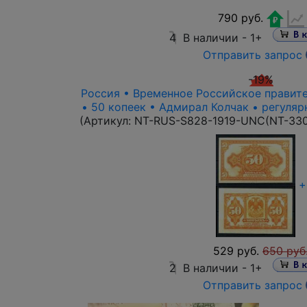
790 руб.
4
В наличии -
1+
Отправить запрос
-19%
Россия • Временное Российское правител
• 50 копеек • Адмирал Колчак • регуля
(Артикул:
NT-RUS-S828-1919-UNC(NT-33
+
529 руб.
650 руб
2
В наличии -
1+
Отправить запрос