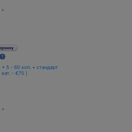
+
?
 • 5 - 60 коп. • стандарт
 кат. - €75 )
+