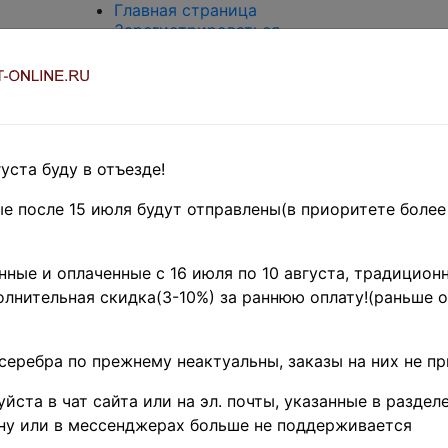
Главная страница
Зарегистрироваться
Вход с паролем
О проекте
Контакты
Доставка и возврат
Оплата
Оценка и покупка
уста буду в отъезде!
Термины и сокращения
Поиск по магазину
е после 15 июля будут отправлены(в приоритете более
Предварительные заказы!
Главная
»
ные и оплаченные с 16 июля по 10 августа, традиционн
Нумизматика
»
лнительная скидка(3-10%) за раннюю оплату!(раньше о
Монеты
»
Российская
Федерация
серебра по прежнему неактуальны, заказы на них не п
1991 г.- н.д.
»
"Отечественная
йста в чат сайта или на эл. почты, указанные в разделе
война 1812 г."
-59%
ну или в мессенджерах больше не поддерживается