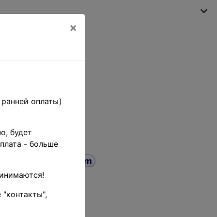
×
Моя корзина
(пусто)
 ранней оплаты)
о, будет
плата - больше
ринимаются!
 "контакты",