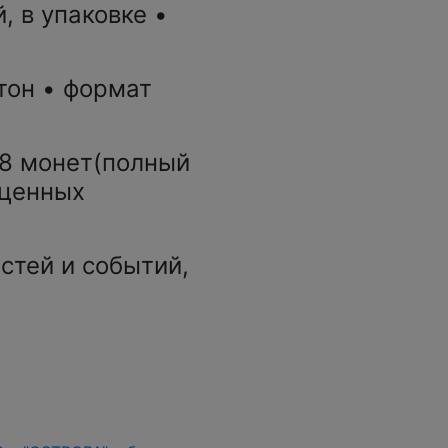
, в упаковке •
тон • формат
28 монет(полный
оценных
стей и событий,