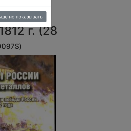
ет •
етие
ьше не показывать
812 г. (28
0097S
)