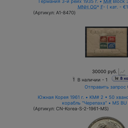
Германия 3-й рейх 1935 г. •
Mi#
Block 
MNH OG
*
F
- ( кат. - €
(Артикул:
A1-8470
)
30000 руб.
1
В наличии -
1
Отправить запрос
Южная Корея 1961 г. • KM# 2 • 50 хва
корабль "Черепаха" • MS BU (
(Артикул:
CN-Korea-S-2-1961-MS
)