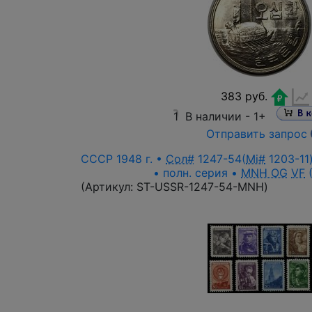
383 руб.
1
В наличии -
1+
Отправить запрос
СССР 1948 г. •
Сол#
1247-54(
Mi#
1203-11)
• полн. серия •
MNH OG
VF
(
(Артикул:
ST-USSR-1247-54-MNH
)