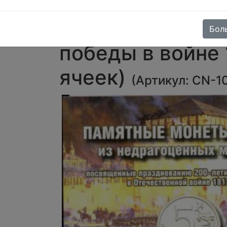
Альбом для мон
Россия • 200-л
Бол
победы в войне 1
ячеек)
(
Артикул:
CN-1