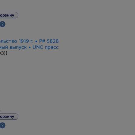
?
ьство 1919 г. • P# S828
рный выпуск • UNC пресс
03)
)
.
?