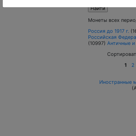
Монеты всех перио
Россия до 1917 г.
(1
Российская Федераци
(10997)
Античные и
Сортироват
1
2
Иностранные мо
(