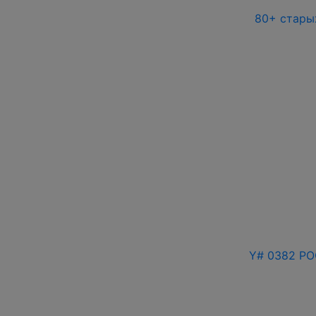
80+ стары
Y# 0382 РО