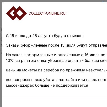
Гл
За
Вх
О 
Ко
До
Оп
С 16 июля до 25 августа буду в отъезде!
Товары со скидкой
Оц
Те
Заказы оформленные после 15 июля будут отправлен
Товары в наличии
По
Новинки
Пр
На заказы оформленные и оплаченные с 16 июля по 
10%) за раннюю оплату!(раньше оплата - больше ски
Главная
»
Нумизматика
»
цены на монеты из серебра по прежнему неактуальн
Монеты
Поиск в категории 
все вопросы пожалуйста в чат сайта или на эл. поч
мессенджерах больше не поддерживается
Поиск в категории
Выберите файл