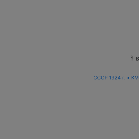
1
В
СССР 1924 г. • KM