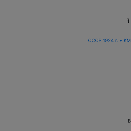
1
СССР 1924 г. • KM
В