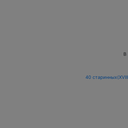
В
40 старинных(XVII