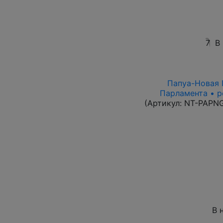
7
В
Папуа-Новая Г
Парламента • р
(Артикул:
NT-PAPN
В 