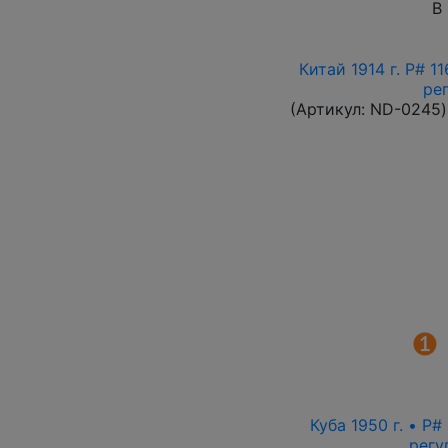
В
Китай 1914 г. P# 
ре
(Артикул:
ND-0245
)
Куба 1950 г. • P
регу