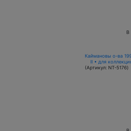
В
Каймановы о-ва 1996
II • для коллекц
(Артикул:
NT-5176
)
В