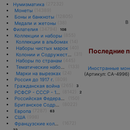
(27232)
Нумизматика
(14389)
Монеты
(12805)
Боны и банкноты
В
(38)
Медали и жетоны
(34794)
Филателия
108
(855)
Коллекции и наборы
(14)
Коллекции в альбомах
(40)
Наборы чистых марок
Последние по
(31)
Колонии и Содружества
(445)
Наборы по странам
(133)
Тематические наборы и коллекции •
Иностранные моне
(24)
Марки на вырезках
(Артикул:
CA-4996
)
(809)
Россия до 1917 г.
(265)
Гражданская война
3
(8142)
РСФСР - СССР - 1918 - 1991
2
(150)
Российская Федерация(1992 г.-н.д.)
(8022)
Британское Содружество
(7287)
Европа
63
(998)
США
(1672)
Французские колонии и территории
22