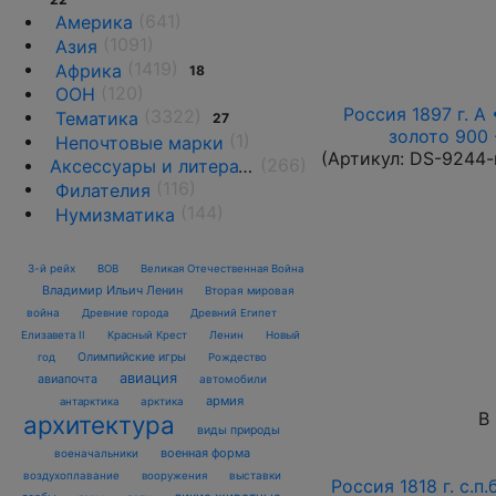
(641)
Америка
(1091)
Азия
(1419)
Африка
18
(120)
ООН
Россия 1897 г. А 
(3322)
Тематика
27
золото 900 
(1)
Непочтовые марки
(Артикул:
DS-9244-
(266)
Аксессуары и литература
(116)
Филателия
(144)
Нумизматика
3-й рейх
ВОВ
Великая Отечественная Война
Владимир Ильич Ленин
Вторая мировая
война
Древние города
Древний Египет
Елизавета II
Красный Крест
Ленин
Новый
Олимпийские игры
год
Рождество
авиация
авиапочта
автомобили
армия
антарктика
арктика
В
архитектура
виды природы
военная форма
военачальники
воздухоплавание
выставки
вооружения
Россия 1818 г. с.п.