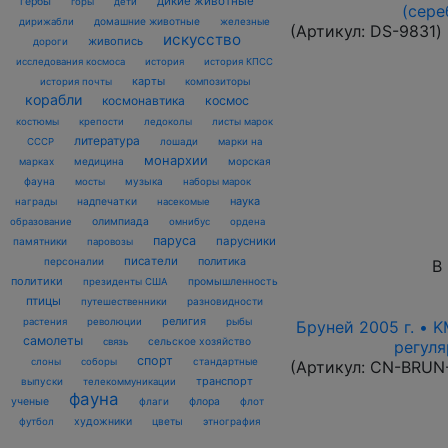
дикие животные
гербы
горы
дети
(сере
домашние животные
железные
дирижабли
(Артикул:
DS-9831
)
искусство
живопись
дороги
исследования космоса
история
история КПСС
карты
композиторы
история почты
корабли
космонавтика
космос
костюмы
крепости
ледоколы
листы марок
литература
лошади
марки на
СССР
монархии
марках
медицина
морская
фауна
музыка
мосты
наборы марок
наука
награды
надпечатки
насекомые
олимпиада
образование
омнибус
ордена
паруса
парусники
памятники
паровозы
писатели
политика
персоналии
В
политики
промышленность
президенты США
птицы
разновидности
путешественники
религия
рыбы
растения
революции
Бруней 2005 г. • K
самолеты
сельское хозяйство
связь
регуля
спорт
стандартные
слоны
соборы
(Артикул:
CN-BRUN
транспорт
выпуски
телекоммуникации
фауна
ученые
флаги
флора
флот
футбол
художники
цветы
этнография