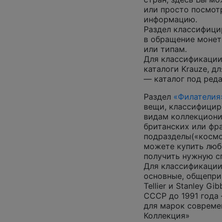
или просто посмот
информацию.
Раздел классифици
в обращение монеты
или типам.
Для классификации
каталоги Krauze, д
— каталог под ред
Раздел
«Филателия
вещи, классифицир
видам коллекциони
британских или фр
подразделы(«космос
можете купить люб
получить нужную 
Для классификации
основные, общепризн
Tellier и Stanley G
СССР до 1991 года 
для марок совреме
Коллекция»