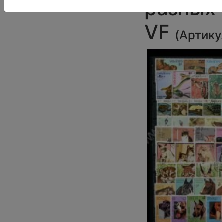
разных 
VF
(
Артику