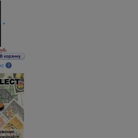
+
уб.
ос
?