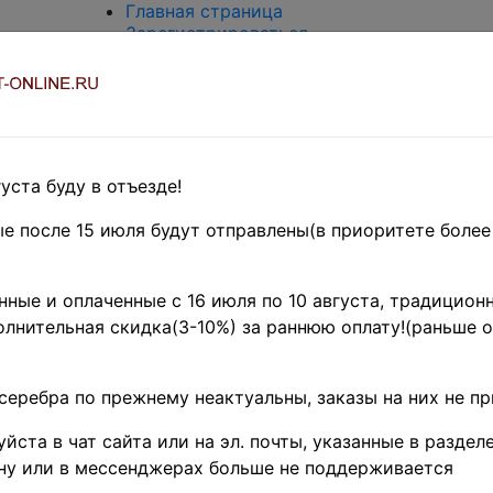
Главная страница
Зарегистрироваться
Вход с паролем
О проекте
Контакты
Доставка и возврат
Оплата
Оценка и покупка
уста буду в отъезде!
Термины и сокращения
Поиск по магазину
е после 15 июля будут отправлены(в приоритете более
Предварительные заказы!
Главная
»
ные и оплаченные с 16 июля по 10 августа, традиционн
Филателия
лнительная скидка(3-10%) за раннюю оплату!(раньше о
»
РСФСР -
СССР -
1918 - 1991
серебра по прежнему неактуальны, заказы на них не п
»
СССР
1942-1960
йста в чат сайта или на эл. почты, указанные в разделе
гг.
»
1946
г. ♦♦
ну или в мессенджерах больше не поддерживается