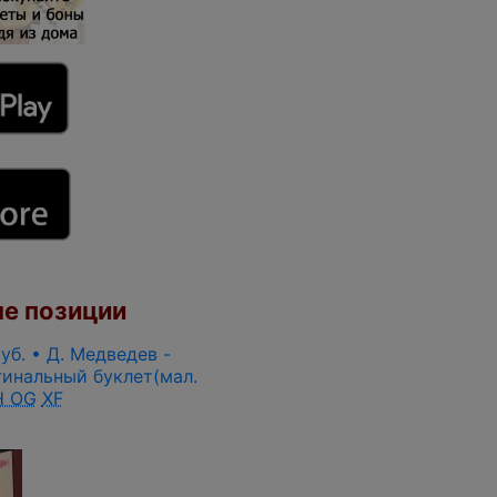
е позиции
руб. • Д. Медведев -
гинальный буклет(мал.
 OG
XF