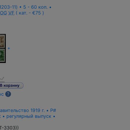
203-11) • 5 - 60 коп. •
 OG
VF
( кат. - €75 )
+
ос
?
вительство 1919 г. • P#
к • регулярный выпуск •
T-3303)
)