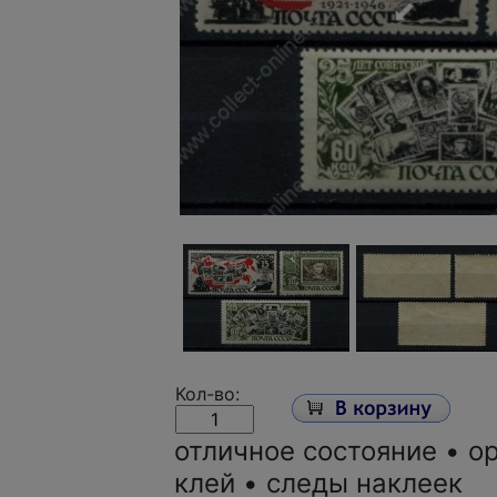
Кол-во:
отличное состояние • о
клей • следы наклеек