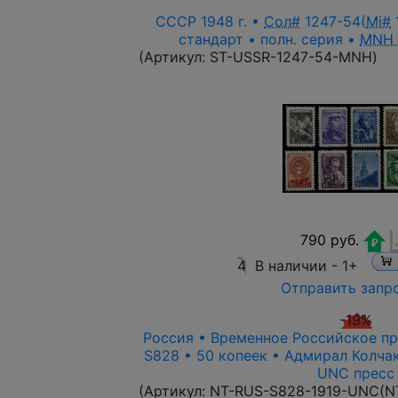
СССР 1948 г. •
Сол#
1247-54(
Mi#
1
стандарт • полн. серия •
MNH
(Артикул:
ST-USSR-1247-54-MNH
)
790 руб.
4
В наличии -
1+
Отправить запр
-19%
Россия • Временное Российское пра
S828 • 50 копеек • Адмирал Колча
UNC пресс
(Артикул:
NT-RUS-S828-1919-UNC(N