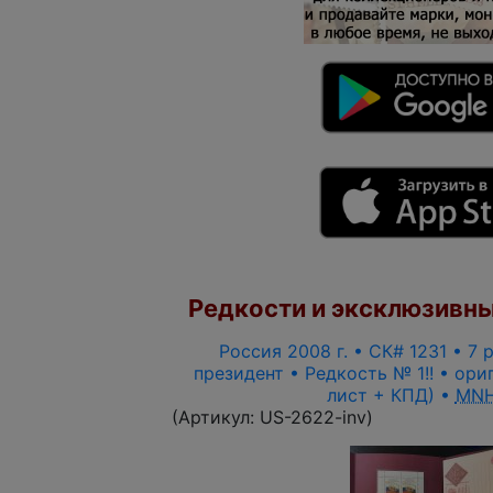
Редкости и эксклюзивны
Россия 2008 г. • СК# 1231 • 7 
президент • Редкость № 1!! • ори
лист + КПД) •
MNH
(Артикул:
US-2622-inv
)