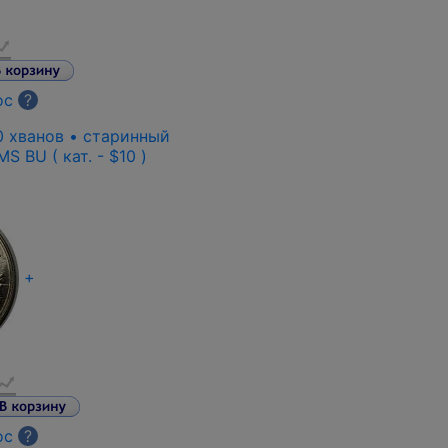
ос
?
0 хванов • старинный
S BU ( кат. - $10 )
+
ос
?