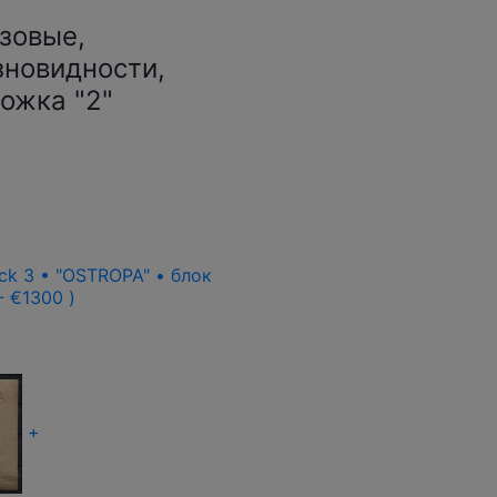
азовые,
зновидности,
ножка "2"
ck 3 • "OSTROPA" • блок
 - €1300 )
+