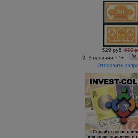
529 руб.
650 р
2
В наличии -
1+
Отправить запр