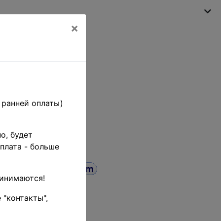
×
Моя корзина
(пусто)
 ранней оплаты)
о, будет
плата - больше
ринимаются!
 "контакты",