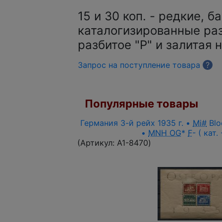
15 и 30 коп. - редкие, б
каталогизированные ра
разбитое "Р" и залитая 
Запрос на поступление товара
?
Популярные товары
Германия 3-й рейх 1935 г. •
Mi#
Blo
•
MNH OG
*
F
- ( кат.
(Артикул:
A1-8470
)