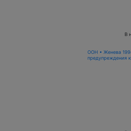
В 
ООН • Женева 1994
предупреждения ка