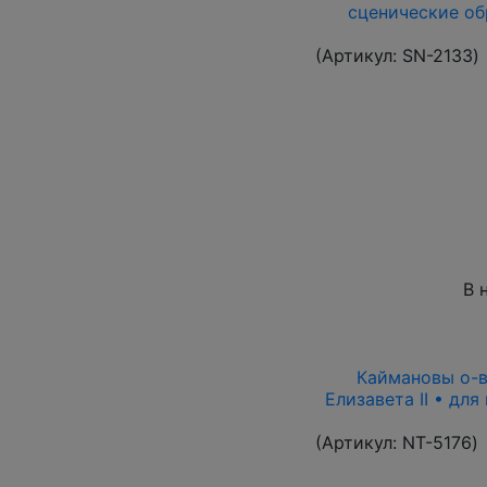
сценические об
(Артикул:
SN-2133
)
В 
Каймановы о-ва
Елизавета II • дл
(Артикул:
NT-5176
)