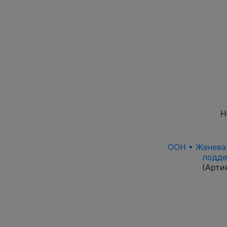
Н
ООН • Женева 1
подде
(Арти