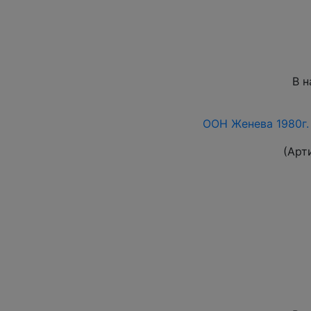
В н
ООН Женева 1980г
(Арт