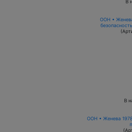
В 
ООН • Женева
безопасность
(Арт
В н
ООН • Женева 1978
(Ар