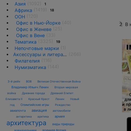
(1092)
Азия
1
(1419)
Африка
18
(120)
ООН
(40)
Офис в Нью-Йорке
2
В 
(25)
Офис в Женеве
(33)
Офис в Вене
(3325)
Тематика
19
(1)
Непочтовые марки
(266)
Аксессуары и литература
(116)
Филателия
(144)
Нумизматика
3-й рейх
ВОВ
Великая Отечественная Война
Владимир Ильич Ленин
Вторая мировая
война
Древние города
Древний Египет
Елизавета II
Красный Крест
Ленин
Новый
Олимпийские игры
год
Рождество
авиация
авиапочта
автомобили
армия
антарктика
арктика
архитектура
виды природы
военная форма
военачальники