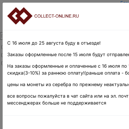
Гла
Зар
Вхо
О п
Кон
Дос
Опл
С 16 июля до 25 августа буду в отъезде!
Товары со скидкой
Оце
Тер
Заказы оформленные после 15 июля будут отправлен
Товары в наличии
Пои
Новинки
Пре
На заказы оформленные и оплаченные с 16 июля по 
скидка(3-10%) за раннюю оплату!(раньше оплата - б
Главная
»
Филателия
»
цены на монеты из серебра по прежнему неактуальн
ООН
»
Офис
в Женеве
все вопросы пожалуйста в чат сайта или на эл. поч
Поиск в категории 
мессенджерах больше не поддерживается
Поиск в категории