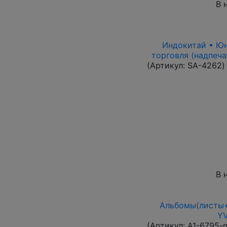
В 
Индокитай • Юнь
торговля (надпеча
(Артикул:
SA-4262
)
В 
Альбомы(листы+
YV
(Артикул:
A1-6795-