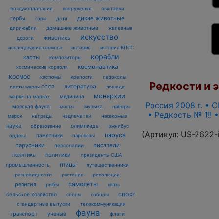
воздухоплавание
выставки
вооружения
дикие животные
гербы
горы
дети
домашние животные
железные
дирижабли
искусство
живопись
дороги
исследования космоса
история
история КПСС
корабли
карты
композиторы
космонавтика
космические корабли
космос
костюмы
крепости
ледоколы
Редкости и э
литература
лошади
листы марок СССР
монархии
марки на марках
медицина
Россия 2008 г. • С
морская фауна
музыка
мосты
наборы
• Редкость № 1!! 
награды
надпечатки
марок
насекомые
наука
олимпиада
образование
омнибус
(Артикул:
US-2622-
паруса
памятники
ордена
паровозы
парусники
писатели
персоналии
политика
политики
президенты США
птицы
промышленность
путешественники
разновидности
растения
революции
самолеты
религия
рыбы
связь
спорт
сельское хозяйство
слоны
соборы
стандартные выпуски
телекоммуникации
фауна
транспорт
ученые
флаги