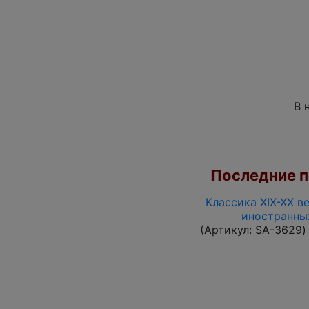
В 
Последние по
Классика XIX-XX в
иностранны
(Артикул:
SA-3629
)