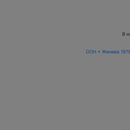
В н
ООН • Женева 1978