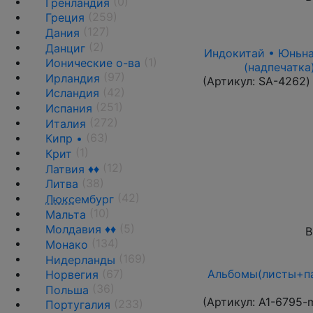
(0)
Гренландия
(259)
Греция
(127)
Дания
(2)
Данциг
Индокитай • Юньнань
(1)
Ионические о-ва
(надпечатка
(97)
Ирландия
(Артикул:
SA-4262
)
(42)
Исландия
(251)
Испания
(272)
Италия
(63)
Кипр •
(1)
Крит
(12)
Латвия ♦♦
(38)
Литва
(42)
Люкс
ембург
(10)
Мальта
(5)
Молдавия ♦♦
В
(134)
Монако
(169)
Нидерланды
(67)
Альбомы(листы+па
Норвегия
(36)
Польша
(Артикул:
A1-6795-
(233)
Португалия