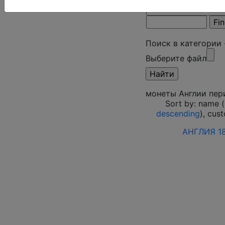
Поиск в категории
Выберите файл
монеты Англии пери
Sort by: name (
descending
), cus
АНГЛИЯ 18