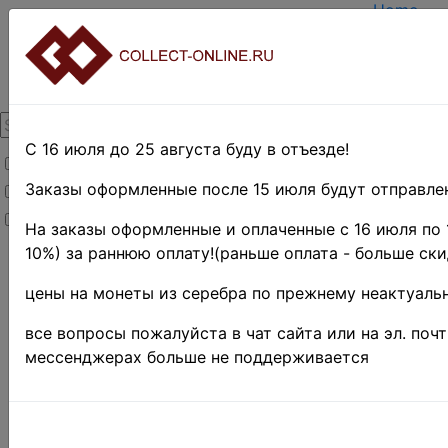
Home
Create a
Login
About Col
Contacts
DELIVER
Payment
С 16 июля до 25 августа буду в отъезде!
Товары со скидкой
Оценка и
TERMS A
Заказы оформленные после 15 июля будут отправлен
Товары в наличии
EASY SE
Новинки
Предвари
На заказы оформленные и оплаченные с 16 июля по 
10%) за раннюю оплату!(раньше оплата - больше ски
Home
»
Нумизматика
»
цены на монеты из серебра по прежнему неактуальн
Coins
»
Иностранные
все вопросы пожалуйста в чат сайта или на эл. поч
монеты
»
мессенджерах больше не поддерживается
Europe
»
Great
Britain
»
1820-
1830 гг. - Георг
IV
Поиск в категории 