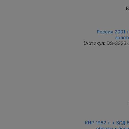
В
Россия 2001 г
золот
(Артикул:
DS-3323
КНР 1962 г. •
SC#
6
образы • полн