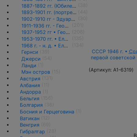
(38)
1887-1892 гг. (Юбилейный портрет) ♦♦
(44)
1893-1901 гг. (портрет вдовы) ♦♦
(30)
1902-1910 гг - Эдуард VII ♦♦
(201)
1911-1936 гг. - Георг V ♦♦
(208)
1937-1952 гг • Георг VI
(135)
1953-1970 гг. • Елизавета II
(134)
1968 г. - н. д. • Елизавета II
СССР 1946 г. •
Со
(39)
Гернси
первой советской 
(54)
Джерси
(1)
Ланди
(Артикул:
A1-6319
)
(15)
Мэн остров
(131)
Австрия
(11)
Албания
(1)
Андорра
(156)
Бельгия
(36)
Болгария
(1)
Босния и Герцеговина
(12)
Ватикан
(69)
Венгрия
(28)
Гибралтар
В