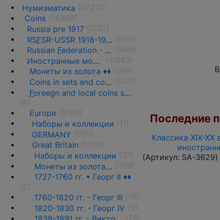
(27232)
Нумизматика
(14389)
Coins
(1737)
Russia pre 1917
(568)
RS
F
SR-USSR 1918-1991
(489)
Russian
F
ederation - 1991 - n.d.
(11543)
Иностранные монеты
В
(199)
Монеты из золота ♦♦
(202)
Coins in sets and coins collections
F
oreegn and local coins sold in by weight
(8)
(5168)
Europe
Последние по
(11)
Наборы и коллекции
(635)
GERMANY
Классика XIX-XX 
(1154)
Great Britain
иностранн
(37)
Наборы и коллекции
(Артикул:
SA-3629
)
(109)
Монеты из золота ♦♦
1727-1760 гг. • Георг II ♦♦
(2)
(16)
1760-1820 гг. - Георг III
(9)
1820-1830 гг. - Георг IV
(75)
1838-1891 гг. - Виктория