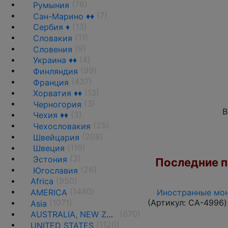
(76)
Румыния
(7)
Сан-Марино ♦♦
(13)
Сербия ♦
(11)
Словакия
(9)
Словения
(4)
Украина ♦♦
(99)
Финляндия
(437)
Франция
(13)
Хорватия ♦♦
(3)
Черногория
В
(3)
Чехия ♦♦
(25)
Чехословакия
(208)
Швейцария
(119)
Швеция
(3)
Эстония
Последние по
(26)
Югославия
(950)
Africa
(1440)
AMERICA
Иностранные мон
(1071)
(Артикул:
CA-4996
)
Asia
(670)
AUSTRALIA, NEW ZEALAND AND OCEANIA
(1120)
UNITED STATES