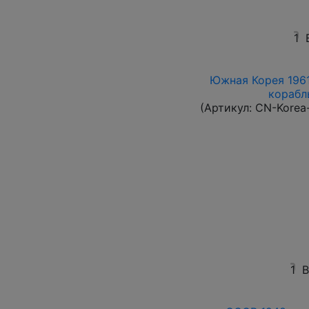
1
Южная Корея 1961
корабль
(Артикул:
CN-Korea
1
В