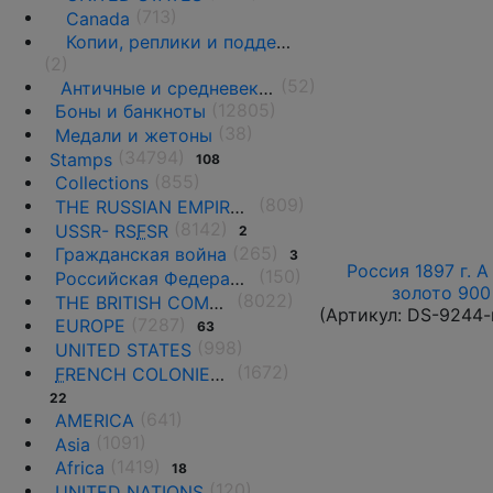
(713)
Canada
Копии, реплики и подделки
(2)
(52)
Античные и средневековые государства
(12805)
Боны и банкноты
(38)
Медали и жетоны
(34794)
Stamps
108
(855)
Collections
(809)
THE RUSSIAN EMPIRE UNTIL 1917.
(8142)
USSR- RS
F
SR
2
(265)
Гражданская война
3
Россия 1897 г. А
(150)
Российская Федерация(1992 г.-н.д.)
золото 900 
(8022)
THE BRITISH COMMONWEALTH
(Артикул:
DS-9244-
(7287)
EUROPE
63
(998)
UNITED STATES
(1672)
F
RENCH COLONIES AND THE TERRITORIES
22
(641)
AMERICA
(1091)
Asia
(1419)
Africa
18
(120)
UNITED NATIONS