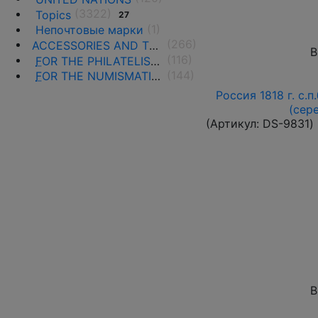
(3322)
Topics
27
(1)
Непочтовые марки
(266)
ACCESSORIES AND THE LITERATURE
В
(116)
F
OR THE PHILATELISTS
(144)
F
OR THE NUMISMATISTS
Россия 1818 г. с.п
(сер
(Артикул:
DS-9831
)
В