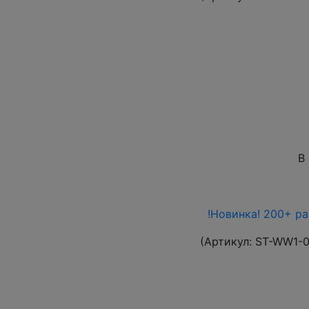
В
!Новинка! 200+ р
(Артикул:
ST-WW1-