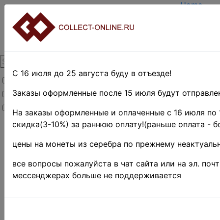
Home
Create ac
Login
About Coll
Contacts
DELIVERY
Payment
С 16 июля до 25 августа буду в отъезде!
Товары со скидкой
Оценка и 
TERMS A
Заказы оформленные после 15 июля будут отправлен
Товары в наличии
EASY SE
Новинки
Предвари
На заказы оформленные и оплаченные с 16 июля по 
скидка(3-10%) за раннюю оплату!(раньше оплата - б
Home
»
Нумизматика
цены на монеты из серебра по прежнему неактуальн
»
Coins
»
Иностранные
все вопросы пожалуйста в чат сайта или на эл. поч
монеты
»
мессенджерах больше не поддерживается
Europe
»
Франция
Франция