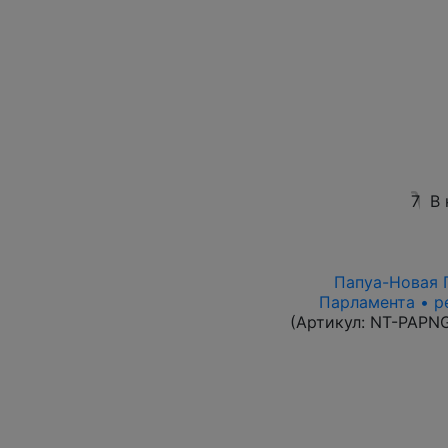
7
В 
Папуа-Новая Г
Парламента • р
(Артикул:
NT-PAPN