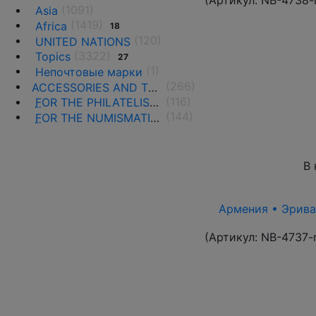
(Артикул:
NB-4738-
(1091)
Asia
(1419)
Africa
18
(120)
UNITED NATIONS
(3322)
Topics
27
(1)
Непочтовые марки
(266)
ACCESSORIES AND THE LITERATURE
(116)
F
OR THE PHILATELISTS
(144)
F
OR THE NUMISMATISTS
В 
Армения • Эриван
(Артикул:
NB-4737-