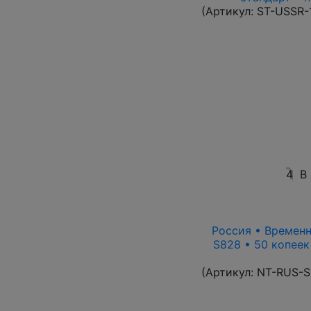
(Артикул:
ST-USSR-
4
В
Россия • Временн
S828 • 50 копеек
(Артикул:
NT-RUS-S