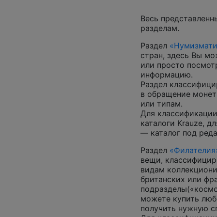
Весь представленн
разделам.
Раздел
«Нумизмати
стран, здесь Вы м
или просто посмот
информацию.
Раздел классифици
в обращение монеты
или типам.
Для классификации
каталоги Krauze, д
— каталог под ред
Раздел
«Филателия
вещи, классифицир
видам коллекциони
британских или фр
подразделы(«космос
можете купить люб
получить нужную 