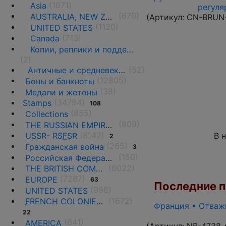
(1071)
Asia
регуля
(670)
AUSTRALIA, NEW ZEALAND AND OCEANIA
(Артикул:
CN-BRUN
(1120)
UNITED STATES
(713)
Canada
Копии, реплики и подделки
(2)
(52)
Античные и средневековые государства
(12805)
Боны и банкноты
(38)
Медали и жетоны
(34794)
Stamps
108
(855)
Collections
(809)
THE RUSSIAN EMPIRE UNTIL 1917.
(8142)
В 
USSR- RS
F
SR
2
(265)
Гражданская война
3
(150)
Российская Федерация(1992 г.-н.д.)
(8022)
THE BRITISH COMMONWEALTH
(7287)
EUROPE
63
Последние по
(998)
UNITED STATES
(1672)
F
RENCH COLONIES AND THE TERRITORIES
Франция • Отважн
22
(641)
AMERICA