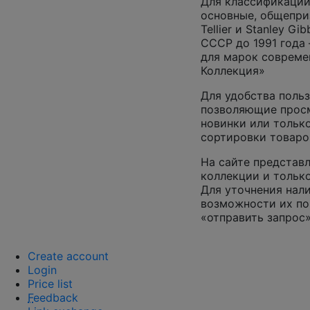
Для классификации
основные, общепризн
Tellier и Stanley G
СССР до 1991 года 
для марок совреме
Коллекция»
Для удобства польз
позволяющие просм
новинки или только
сортировки товаро
На сайте представл
коллекции и только
Для уточнения нал
возможности их по
«отправить запрос»
Create account
Login
Price list
F
eedback