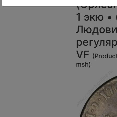
(Орлеан
1 экю •
Людови
регуляр
VF
(
Produc
msh
)