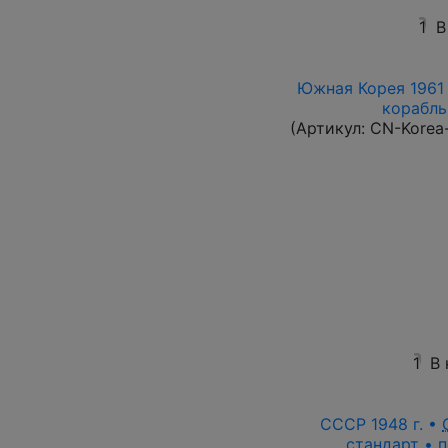
1
В
Южная Корея 1961 
корабль 
(Артикул:
CN-Korea
1
В
СССР 1948 г. •
стандарт • п