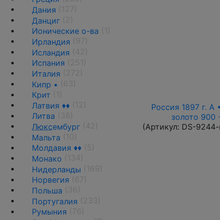
(127)
Дания
(2)
Данциг
(1)
Ионические о-ва
(97)
Ирландия
(42)
Исландия
(251)
Испания
(272)
Италия
(63)
Кипр •
(1)
Крит
(12)
Латвия ♦♦
Россия 1897 г. А 
(38)
Литва
золото 900 
(42)
(Артикул:
DS-9244-
Люкс
ембург
(10)
Мальта
(5)
Молдавия ♦♦
(134)
Монако
(169)
Нидерланды
(67)
Норвегия
(36)
Польша
(233)
Португалия
(76)
Румыния