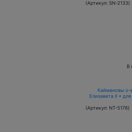
(Артикул:
SN-2133
)
В 
Каймановы о-ва
Елизавета II • дл
(Артикул:
NT-5176
)