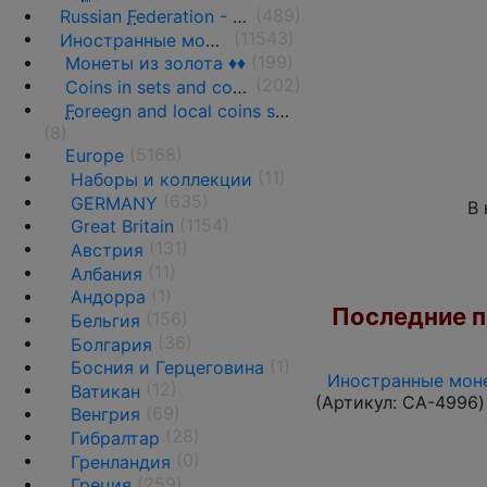
(489)
Russian
F
ederation - 1991 - n.d.
(11543)
Иностранные монеты
(199)
Монеты из золота ♦♦
(202)
Coins in sets and coins collections
F
oreegn and local coins sold in by weight
(8)
(5168)
Europe
(11)
Наборы и коллекции
(635)
GERMANY
В 
(1154)
Great Britain
(131)
Австрия
(11)
Албания
(1)
Андорра
Последние по
(156)
Бельгия
(36)
Болгария
(1)
Босния и Герцеговина
Иностранные моне
(12)
Ватикан
(Артикул:
CA-4996
)
(69)
Венгрия
(28)
Гибралтар
(0)
Гренландия
(259)
Греция