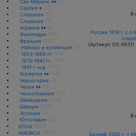
(7)
Сан-Марино ♦♦
(13)
Сербия ♦
В 
(11)
Словакия
(9)
Словения
(4)
Украина ♦♦
Россия 1818 г. с.п.
(99)
Финляндия
(сере
(437)
Франция
(Артикул:
DS-9831
)
(3)
Наборы и коллекции
(28)
1853-1869 гг.
(189)
1870-1941 гг.
(183)
1941 г.-н.д.
(13)
Хорватия ♦♦
(3)
Черногория
(3)
Чехия ♦♦
(25)
Чехословакия
(208)
Швейцария
(119)
Швеция
(3)
Эстония
В 
(26)
Югославия
(950)
Africa
(1440)
AMERICA
Бруней 2005 г. • K