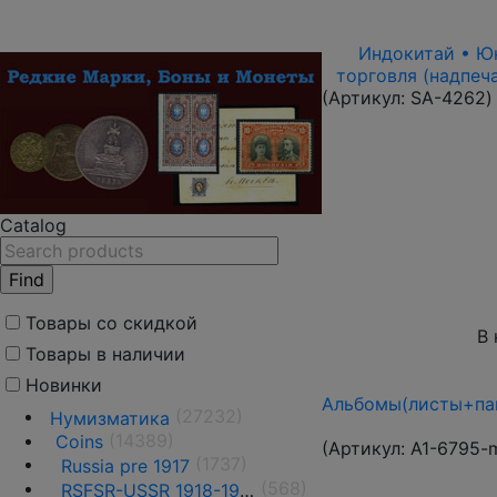
Индокитай • Юнь
торговля (надпеч
(Артикул:
SA-4262
)
Catalog
Товары со скидкой
В 
Товары в наличии
Новинки
Альбомы(листы+пап
(27232)
Нумизматика
(14389)
Coins
(Артикул:
A1-6795-
(1737)
Russia pre 1917
(568)
RS
F
SR-USSR 1918-1991