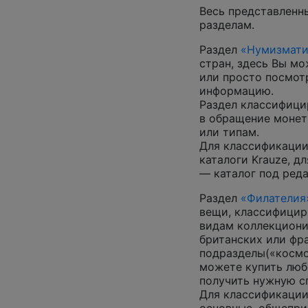
Весь представленн
разделам.
Раздел
«Нумизмати
стран, здесь Вы м
или просто посмот
информацию.
Раздел классифици
в обращение монеты
или типам.
Для классификации
каталоги Krauze, д
— каталог под ред
Раздел
«Филателия
вещи, классифицир
видам коллекциони
британских или фр
подразделы(«космос
можете купить люб
получить нужную 
Для классификации