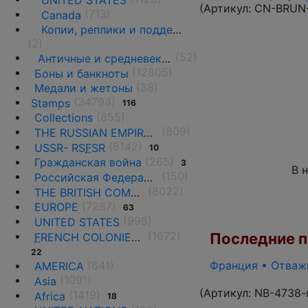
UNITED STATES
(Артикул:
CN-BRUN
(713)
Canada
Копии, реплики и подделки
(2)
(52)
Античные и средневековые государства
(12805)
Боны и банкноты
(38)
Медали и жетоны
(34794)
Stamps
116
(855)
Collections
(809)
THE RUSSIAN EMPIRE UNTIL 1917.
(8142)
USSR- RS
F
SR
10
(265)
Гражданская война
3
В 
(150)
Российская Федерация(1992 г.-н.д.)
(8022)
THE BRITISH COMMONWEALTH
(7287)
EUROPE
63
(998)
UNITED STATES
(1672)
Последние по
F
RENCH COLONIES AND THE TERRITORIES
22
(641)
Франция • Отважн
AMERICA
(1091)
Asia
(Артикул:
NB-4738-
(1419)
Africa
18