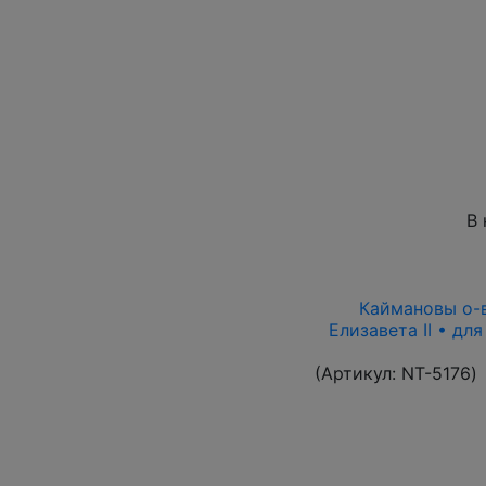
В 
Каймановы о-ва
Елизавета II • дл
(Артикул:
NT-5176
)