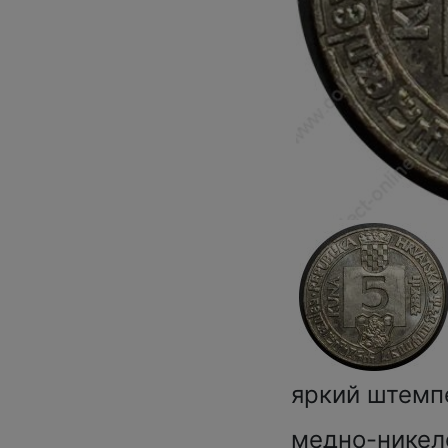
яркий штемп
медно-никеле