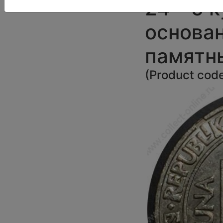
24 • 5 
основан
памятн
(
Product cod