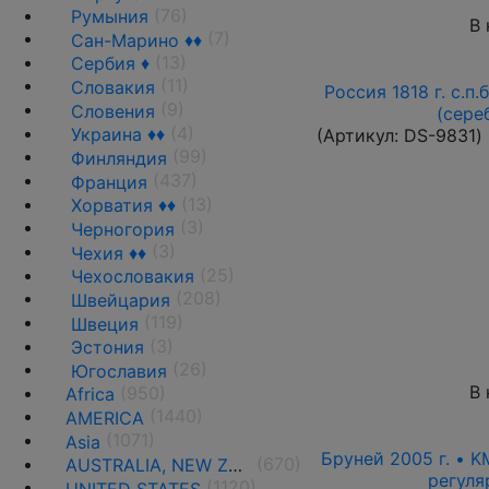
(76)
Румыния
В 
(7)
Сан-Марино ♦♦
(13)
Сербия ♦
(11)
Словакия
Россия 1818 г. с.п.
(9)
Словения
(сере
(4)
Украина ♦♦
(Артикул:
DS-9831
)
(99)
Финляндия
(437)
Франция
(13)
Хорватия ♦♦
(3)
Черногория
(3)
Чехия ♦♦
(25)
Чехословакия
(208)
Швейцария
(119)
Швеция
(3)
Эстония
(26)
Югославия
В 
(950)
Africa
(1440)
AMERICA
(1071)
Asia
Бруней 2005 г. • K
(670)
AUSTRALIA, NEW ZEALAND AND OCEANIA
регуля
(1120)