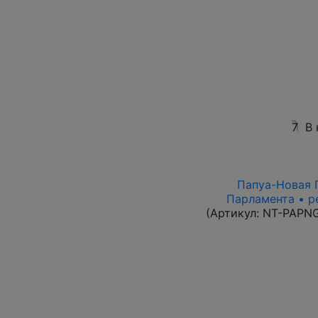
7
В 
Папуа-Новая Г
Парламента • р
(Артикул:
NT-PAPN