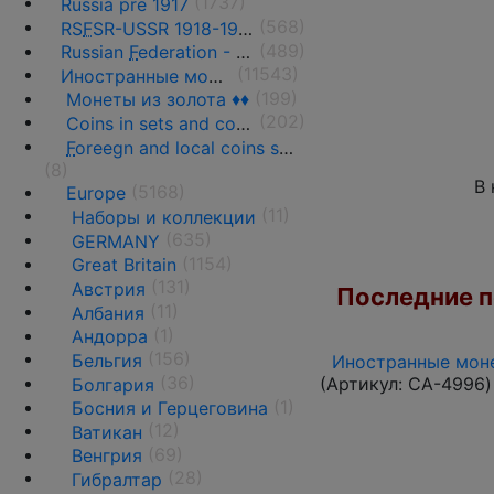
(1737)
Russia pre 1917
(568)
RS
F
SR-USSR 1918-1991
(489)
Russian
F
ederation - 1991 - n.d.
(11543)
Иностранные монеты
(199)
Монеты из золота ♦♦
(202)
Coins in sets and coins collections
F
oreegn and local coins sold in by weight
(8)
В 
(5168)
Europe
(11)
Наборы и коллекции
(635)
GERMANY
(1154)
Great Britain
(131)
Австрия
Последние по
(11)
Албания
(1)
Андорра
(156)
Бельгия
Иностранные моне
(36)
(Артикул:
CA-4996
)
Болгария
(1)
Босния и Герцеговина
(12)
Ватикан
(69)
Венгрия
(28)
Гибралтар