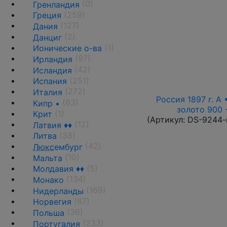
(0)
Гренландия
(259)
Греция
(127)
Дания
(2)
Данциг
(1)
Ионические о-ва
(97)
Ирландия
(42)
Исландия
(251)
Испания
(272)
Италия
Россия 1897 г. А 
(63)
Кипр •
золото 900 
(1)
Крит
(Артикул:
DS-9244-
(12)
Латвия ♦♦
(38)
Литва
(42)
Люкс
ембург
(10)
Мальта
(5)
Молдавия ♦♦
(134)
Монако
(169)
Нидерланды
(67)
Норвегия
(36)
Польша
(233)
Португалия