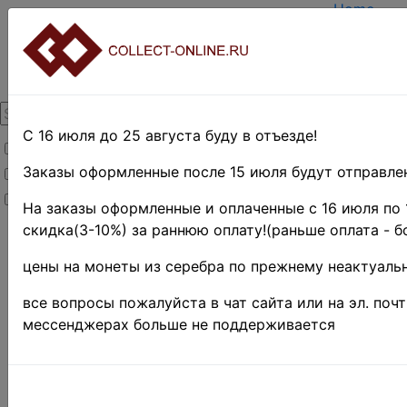
Home
Create ac
Login
About Coll
Contacts
DELIVERY
Payment
С 16 июля до 25 августа буду в отъезде!
Товары со скидкой
Оценка и 
TERMS A
Заказы оформленные после 15 июля будут отправлен
Товары в наличии
EASY SE
Новинки
Предвари
На заказы оформленные и оплаченные с 16 июля по 
скидка(3-10%) за раннюю оплату!(раньше оплата - б
Home
»
Нумизматика
цены на монеты из серебра по прежнему неактуальн
»
Coins
»
Иностранные
все вопросы пожалуйста в чат сайта или на эл. поч
монеты
»
мессенджерах больше не поддерживается
Europe
»
Хорватия ♦♦
Хорвати