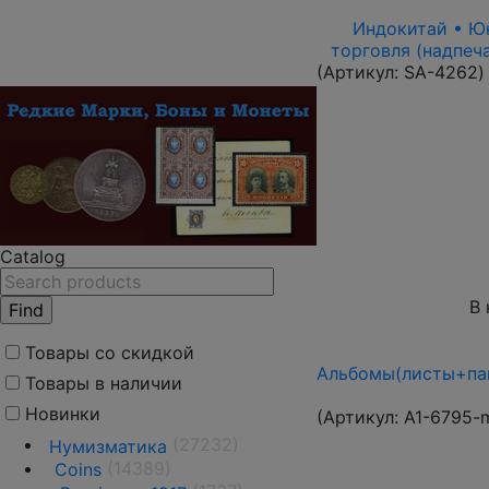
Индокитай • Юнь
торговля (надпеч
(Артикул:
SA-4262
)
Catalog
В 
Товары со скидкой
Альбомы(листы+пап
Товары в наличии
Новинки
(Артикул:
A1-6795-
(27232)
Нумизматика
(14389)
Coins