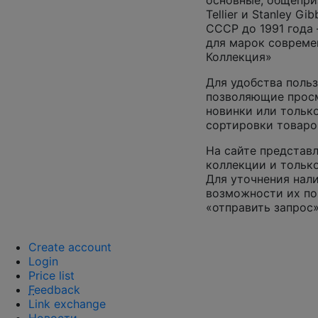
основные, общепризн
Tellier и Stanley G
СССР до 1991 года 
для марок совреме
Коллекция»
Для удобства польз
позволяющие просм
новинки или только
сортировки товаро
На сайте представл
коллекции и только
Для уточнения нал
возможности их по
«отправить запрос»
Create account
Login
Price list
F
eedback
Link exchange