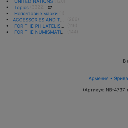
(120)
UNITED NATIONS
(3322)
Topics
27
(1)
Непочтовые марки
(266)
ACCESSORIES AND THE LITERATURE
(116)
F
OR THE PHILATELISTS
(144)
F
OR THE NUMISMATISTS
В 
Армения • Эриван
(Артикул:
NB-4737-