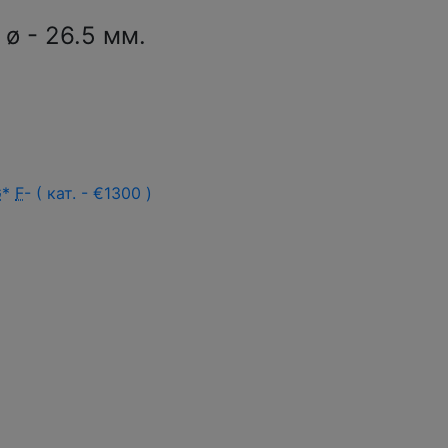
ø - 26.5 мм.
G
*
F
- ( кат. - €1300 )