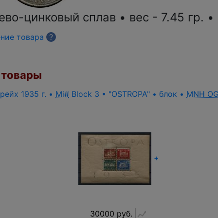
во-цинковый сплав • вес - 7.45 гр. • 
ение товара
?
товары
рейх 1935 г. •
Mi#
Block 3 • "OSTROPA" • блок •
MNH O
+
30000 руб.