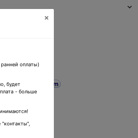
×
My shopping cart
(empty)
 ранней оплаты)
о, будет
плата - больше
 кун •
к • AU+
ринимаются!
 "контакты",