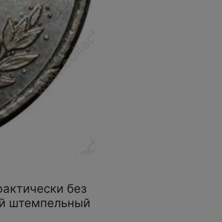
рактически без
ый штемпельный