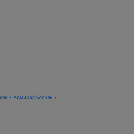
пеек • Адмирал Колчак •