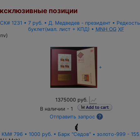
ксклюзивные позиции
 СК# 1231 • 7 руб. • Д. Медведев - президент • Редкост
буклет(мал. лист + КПД) •
MNH OG
XF
inv
)
+
1375000 руб.
В наличии -
1
Отправить запрос
?
R
• KM# 796 • 1000 руб. • Барк "Седов" • золото-999 - 155