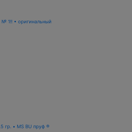
ь № 1!! • оригинальный
.5 гр. • MS BU пруф ®