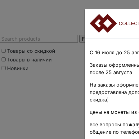
Товары со скидкой
С 16 июля до 25 авг
Товары в наличии
Заказы оформленны
Новинки
после 25 августа
Home
»
Нумизмати
На заказы оформлен
монеты
»
Europe
»
предоставлена допо
Хорвати
скидка)
медведь
цены на монеты из 
(
Product cod
все вопросы пожалу
общение по телефо