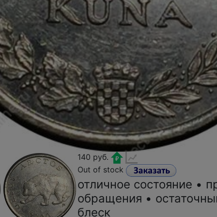
140 руб.
Out of stock
отличное состояние • п
обращения • остаточн
блеск