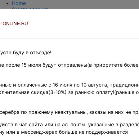
Home
Create account
Login
About Collect-Online
Contacts
DELIVERY
Payment
Оценка и покупка
уста буду в отъезде!
TERMS AND WORDS REDUCTIONS
EASY SEARCH
е после 15 июля будут отправлены(в приоритете более
Предварительные заказы!
ка
»
Coins
»
Иностранные
ные и оплаченные с 16 июля по 10 августа, традиционн
Хорватия ♦♦
лнительная скидка(3-10%) за раннюю оплату!(раньше о
я 2000 г. • KM# 23 • 5
 • регулярный выпус
серебра по прежнему неактуальны, заказы на них не п
e (SKU):
DS-4307
)
йста в чат сайта или на эл. почты, указанные в разделе
ну или в мессенджерах больше не поддерживается