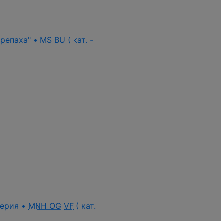
епаха" • MS BU ( кат. -
 серия •
MNH OG
VF
( кат.