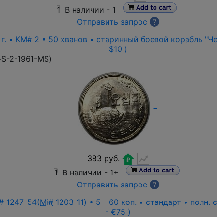
1
В наличии -
1
Отправить запрос
?
г. • KM# 2 • 50 хванов • старинный боевой корабль "Чер
$10 )
-S-2-1961-MS
)
+
383 руб.
1
В наличии -
1+
Отправить запрос
?
#
1247-54(
Mi#
1203-11) • 5 - 60 коп. • стандарт • полн.
- €75 )