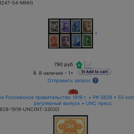
1247-54-MNH
)
+
790 руб.
4
В наличии -
1+
Отправить запрос
?
-19%
е Российское правительство 1919 г. • P# S828 • 50 ко
регулярный выпуск • UNC пресс
828-1919-UNC(NT-3303)
)