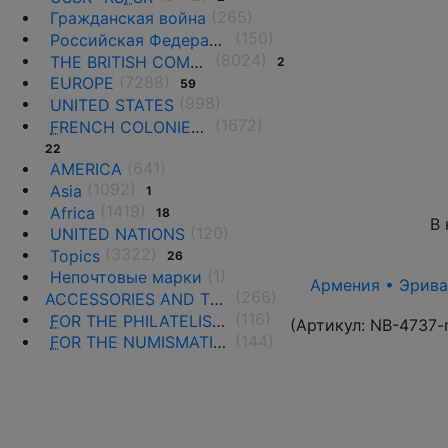
(265)
Гражданская война
(150)
Российская Федерация(1992 г.-н.д.)
(8024)
THE BRITISH COMMONWEALTH
2
(7288)
EUROPE
59
(998)
UNITED STATES
(1672)
F
RENCH COLONIES AND THE TERRITORIES
22
(641)
AMERICA
(1092)
Asia
1
(1419)
Africa
18
В 
(120)
UNITED NATIONS
(3322)
Topics
26
(1)
Непочтовые марки
Армения • Эриван
(266)
ACCESSORIES AND THE LITERATURE
(116)
F
OR THE PHILATELISTS
(Артикул:
NB-4737-
(144)
F
OR THE NUMISMATISTS