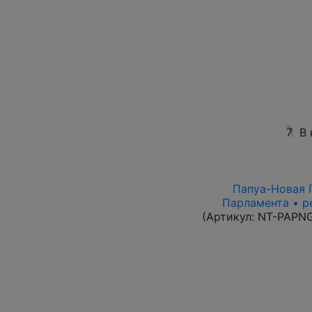
7
В 
Папуа-Новая Г
Парламента • р
(Артикул:
NT-PAPN