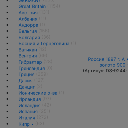
GERMANY
(1154)
Great Britain
(131)
Австрия
(11)
Албания
(1)
Андорра
(156)
Бельгия
(36)
Болгария
(1)
Босния и Герцеговина
(12)
Ватикан
(69)
Венгрия
Россия 1897 г. А 
(28)
Гибралтар
золото 900 
(0)
Гренландия
(Артикул:
DS-9244-
(259)
Греция
(127)
Дания
(2)
Данциг
(1)
Ионические о-ва
(97)
Ирландия
(42)
Исландия
(251)
Испания
(272)
Италия
(63)
Кипр •