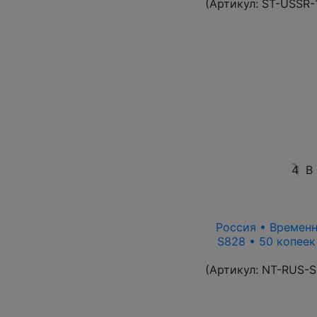
(Артикул:
ST-USSR-
4
В
Россия • Временн
S828 • 50 копеек
(Артикул:
NT-RUS-S