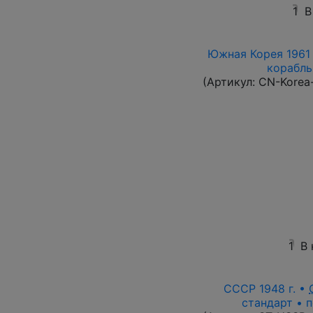
1
В
Южная Корея 1961 
корабль 
(Артикул:
CN-Korea
1
В
СССР 1948 г. •
стандарт • п