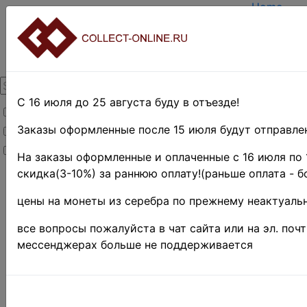
Home
Create ac
Login
About Coll
Contacts
DELIVERY
Payment
С 16 июля до 25 августа буду в отъезде!
Товары со скидкой
Оценка и 
TERMS A
Заказы оформленные после 15 июля будут отправлен
Товары в наличии
EASY SE
Новинки
Предвари
На заказы оформленные и оплаченные с 16 июля по 
скидка(3-10%) за раннюю оплату!(раньше оплата - б
Home
»
Нумизматика
цены на монеты из серебра по прежнему неактуальн
»
Coins
»
Иностранные
все вопросы пожалуйста в чат сайта или на эл. поч
монеты
»
мессенджерах больше не поддерживается
Europe
»
Ватикан
ВАТИКА