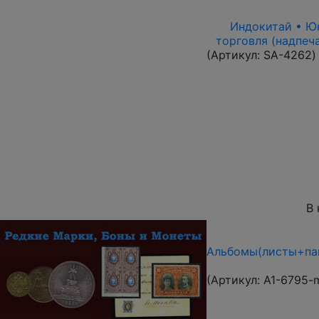
Индокитай • Юнь
торговля (надпеч
(Артикул:
SA-4262
)
В 
Альбомы(листы+пап
(Артикул:
A1-6795-