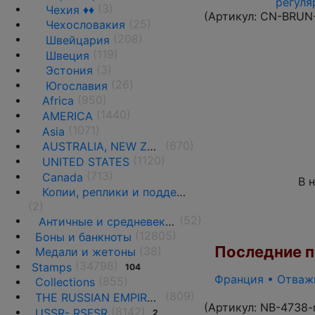
регуля
(3)
Чехия ♦♦
(Артикул:
CN-BRUN
(25)
Чехословакия
(208)
Швейцария
(119)
Швеция
(3)
Эстония
(26)
Югославия
(950)
Africa
(1440)
AMERICA
(1071)
Asia
(670)
AUSTRALIA, NEW ZEALAND AND OCEANIA
(1120)
UNITED STATES
(713)
Canada
В 
Копии, реплики и подделки
(2)
(52)
Античные и средневековые государства
(12805)
Боны и банкноты
Последние по
(38)
Медали и жетоны
(34798)
Stamps
104
Франция • Отважн
(855)
Collections
(809)
THE RUSSIAN EMPIRE UNTIL 1917.
(Артикул:
NB-4738-
(8142)
USSR- RS
F
SR
2