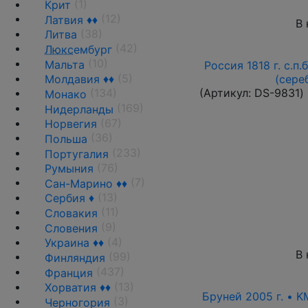
(1)
Крит
(12)
Латвия ♦♦
В 
(38)
Литва
(42)
Люкс
ембург
(10)
Мальта
Россия 1818 г. с.п.
(5)
(сере
Молдавия ♦♦
(Артикул:
DS-9831
)
(134)
Монако
(169)
Нидерланды
(67)
Норвегия
(36)
Польша
(233)
Португалия
(76)
Румыния
(7)
Сан-Марино ♦♦
(13)
Сербия ♦
(11)
Словакия
(9)
Словения
(4)
Украина ♦♦
В 
(99)
Финляндия
(437)
Франция
(13)
Хорватия ♦♦
Бруней 2005 г. • K
(3)
Черногория