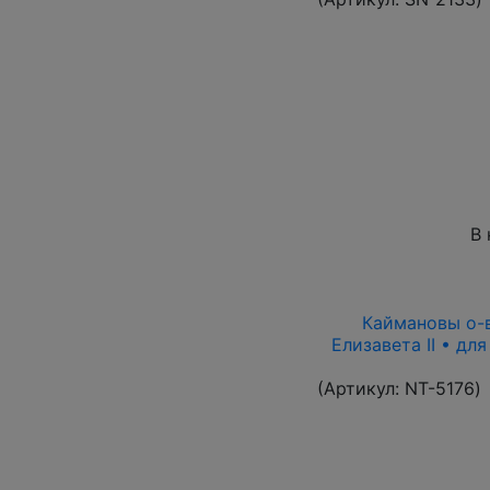
В 
Каймановы о-ва
Елизавета II • дл
(Артикул:
NT-5176
)