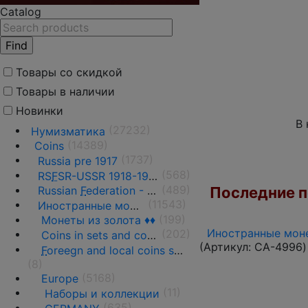
Catalog
Товары со скидкой
Товары в наличии
Новинки
В 
(27232)
Нумизматика
(14389)
Coins
(1737)
Russia pre 1917
(568)
RS
F
SR-USSR 1918-1991
(489)
Последние по
Russian
F
ederation - 1991 - n.d.
(11543)
Иностранные монеты
(199)
Монеты из золота ♦♦
Иностранные моне
(202)
Coins in sets and coins collections
(Артикул:
CA-4996
)
F
oreegn and local coins sold in by weight
(8)
(5168)
Europe
(11)
Наборы и коллекции
(635)