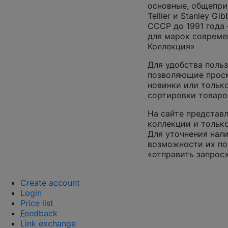
основные, общепризн
Tellier и Stanley G
СССР до 1991 года 
для марок совреме
Коллекция»
Для удобства польз
позволяющие просм
новинки или только
сортировки товаро
На сайте представл
коллекции и только
Для уточнения нал
возможности их по
«отправить запрос»
Create account
Login
Price list
F
eedback
Link exchange