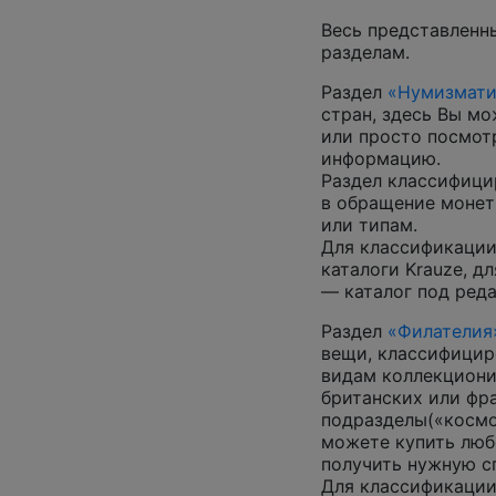
Весь представленн
разделам.
Раздел
«Нумизмати
стран, здесь Вы м
или просто посмот
информацию.
Раздел классифици
в обращение монеты
или типам.
Для классификации
каталоги Krauze, д
— каталог под ред
Раздел
«Филателия
вещи, классифицир
видам коллекциони
британских или фр
подразделы(«космос
можете купить люб
получить нужную 
Для классификации