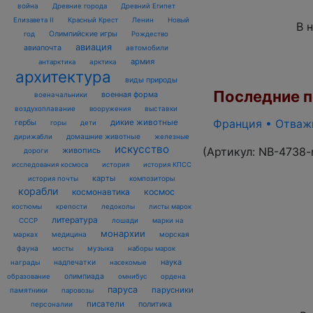
война
Древние города
Древний Египет
Елизавета II
Красный Крест
Ленин
Новый
В 
Олимпийские игры
год
Рождество
авиация
авиапочта
автомобили
армия
антарктика
арктика
архитектура
виды природы
Последние по
военная форма
военачальники
воздухоплавание
выставки
вооружения
Франция • Отважн
дикие животные
гербы
горы
дети
домашние животные
железные
дирижабли
искусство
(Артикул:
NB-4738-
живопись
дороги
исследования космоса
история
история КПСС
карты
композиторы
история почты
корабли
космонавтика
космос
костюмы
крепости
ледоколы
листы марок
литература
лошади
марки на
СССР
монархии
марках
медицина
морская
фауна
музыка
мосты
наборы марок
наука
награды
надпечатки
насекомые
олимпиада
образование
омнибус
ордена
паруса
парусники
памятники
паровозы
писатели
политика
персоналии