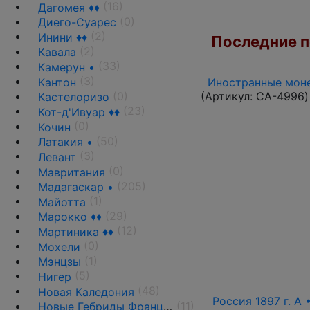
(16)
Дагомея ♦♦
(0)
Диего-Суарес
(2)
Инини ♦♦
Последние по
(2)
Кавала
(33)
Камерун •
(3)
Кантон
Иностранные моне
(0)
(Артикул:
CA-4996
)
Кастелоризо
(23)
Кот-д'Ивуар ♦♦
(0)
Кочин
(50)
Латакия •
(3)
Левант
(0)
Мавритания
(205)
Мадагаскар •
(1)
Майотта
(29)
Марокко ♦♦
(12)
Мартиника ♦♦
(0)
Мохели
(1)
Мэнцзы
(5)
Нигер
(48)
Новая Каледония
Россия 1897 г. А 
(11)
Новые Гебриды Французские