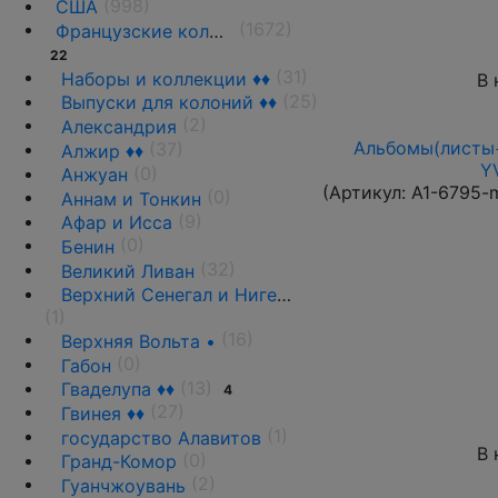
(998)
США
(1672)
Французские колонии и территории
22
(31)
Наборы и коллекции ♦♦
В 
(25)
Выпуски для колоний ♦♦
(2)
Александрия
Альбомы(листы+
(37)
Алжир ♦♦
Y
(0)
Анжуан
(Артикул:
A1-6795-
(0)
Аннам и Тонкин
(9)
Афар и Исса
(0)
Бенин
(32)
Великий Ливан
Верхний Сенегал и Нигер ♦♦
(1)
(16)
Верхняя Вольта •
(0)
Габон
(13)
Гваделупа ♦♦
4
(27)
Гвинея ♦♦
(1)
государство Алавитов
В 
(0)
Гранд-Комор
(2)
Гуанчжоувань