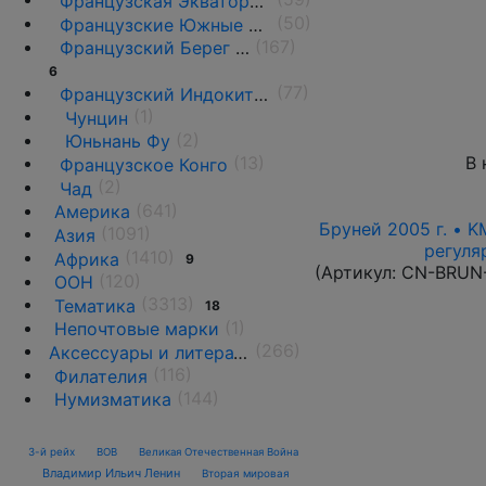
Французская Экваториальная Африка ♦♦
(50)
Французские Южные и Антарктические территории
(167)
Французский Берег Сомали
6
(77)
Французский Индокитай ♦♦
(1)
Чунцин
(2)
Юньнань Фу
В 
(13)
Французское Конго
(2)
Чад
(641)
Америка
Бруней 2005 г. • K
(1091)
Азия
регуля
(1410)
Африка
9
(Артикул:
CN-BRUN
(120)
ООН
(3313)
Тематика
18
(1)
Непочтовые марки
(266)
Аксессуары и литература
(116)
Филателия
(144)
Нумизматика
3-й рейх
ВОВ
Великая Отечественная Война
Владимир Ильич Ленин
Вторая мировая