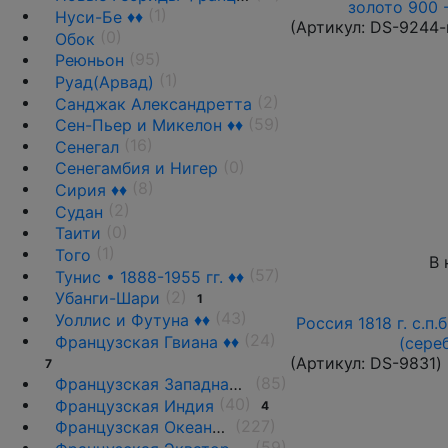
золото 900 
(1)
Нуси-Бе ♦♦
(Артикул:
DS-9244-
(0)
Обок
(95)
Реюньон
(1)
Руад(Арвад)
(2)
Санджак Александретта
(59)
Сен-Пьер и Микелон ♦♦
(16)
Сенегал
(0)
Сенегамбия и Нигер
(8)
Сирия ♦♦
(2)
Судан
(0)
Таити
(1)
Того
В 
(57)
Тунис • 1888-1955 гг. ♦♦
(2)
Убанги-Шари
1
(43)
Уоллис и Футуна ♦♦
Россия 1818 г. с.п.
(24)
Французская Гвиана ♦♦
(сере
(Артикул:
DS-9831
)
7
(85)
Французская Западная Африка ♦♦
(40)
Французская Индия
4
(227)
Французская Океания/Полинезия ♦♦
(59)