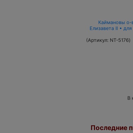
Каймановы о-ва
Елизавета II • дл
(Артикул:
NT-5176
)
В 
Последние по