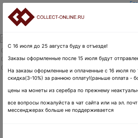
Гла
За
Вхо
О 
Ко
Дос
Оп
С 16 июля до 25 августа буду в отъезде!
Товары со скидкой
Оце
Те
Заказы оформленные после 15 июля будут отправлен
Товары в наличии
Пои
Новинки
Пр
На заказы оформленные и оплаченные с 16 июля по 
скидка(3-10%) за раннюю оплату!(раньше оплата - б
Главная
»
Филателия
»
цены на монеты из серебра по прежнему неактуальн
Французские
колонии и
все вопросы пожалуйста в чат сайта или на эл. поч
территории
мессенджерах больше не поддерживается
»
Французский
Индокитай
♦♦
»
Юньнань
Фу