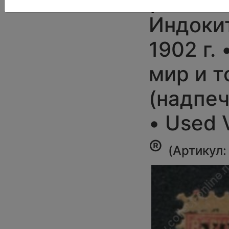
R1
Индоки
1902 г. •
мир и т
(надпеч
• Used V
®
(
Артикул