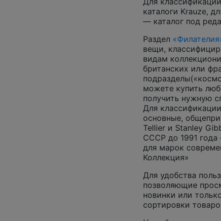
Для классификации
каталоги Krauze, д
— каталог под ред
Раздел
«Филателия
вещи, классифицир
видам коллекциони
британских или фр
подразделы(«космос
можете купить люб
получить нужную 
Для классификации
основные, общепризн
Tellier и Stanley G
СССР до 1991 года 
для марок совреме
Коллекция»
Для удобства польз
позволяющие просм
новинки или только
сортировки товаро