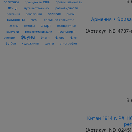
В 
политики
промышленность
президенты США
птицы
разновидности
путешественники
религия
рыбы
растения
революции
Армения • Эриван
самолеты
сельское хозяйство
связь
спорт
стандартные
слоны
соборы
(Артикул:
NB-4737-
транспорт
выпуски
телекоммуникации
фауна
ученые
флаги
флора
флот
футбол
художники
цветы
этнография
В 
Китай 1914 г. P# 1
рег
(Артикул:
ND-0245
)