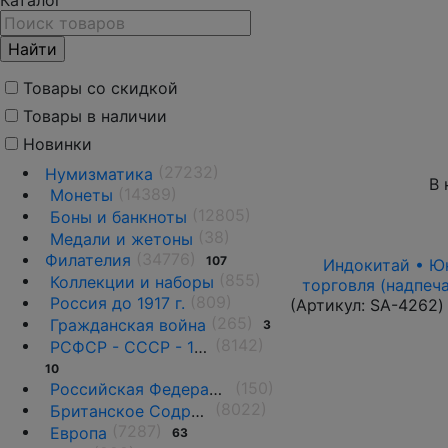
Каталог
Товары со скидкой
Товары в наличии
Новинки
(27232)
Нумизматика
В 
(14389)
Монеты
(12805)
Боны и банкноты
(38)
Медали и жетоны
(34776)
Филателия
107
Индокитай • Юнь
(855)
Коллекции и наборы
торговля (надпеча
(809)
Россия до 1917 г.
(Артикул:
SA-4262
)
(265)
Гражданская война
3
(8142)
РСФСР - СССР - 1918 - 1991
10
(150)
Российская Федерация(1992 г.-н.д.)
(8022)
Британское Содружество
(7287)
Европа
63