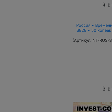
4
В
Россия • Временн
S828 • 50 копеек
(Артикул:
NT-RUS-S
2
В