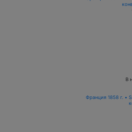
кон
В 
Франция 1858 г. • S
к