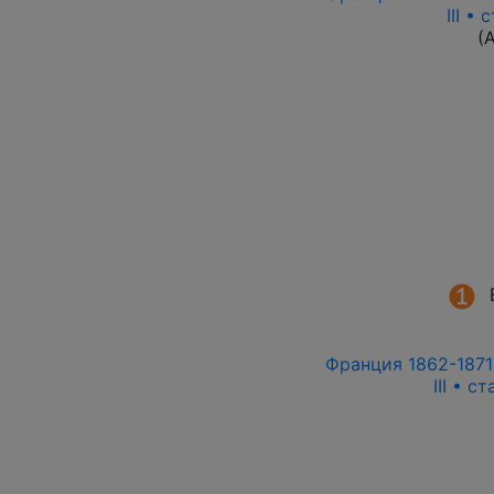
III •
(
Франция 1862-1871 
III • с