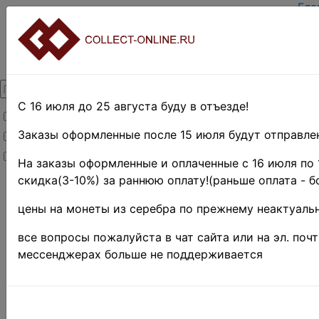
Гла
Зар
Вхо
О п
Кон
Дос
Опл
С 16 июля до 25 августа буду в отъезде!
Товары со скидкой
Оце
Тер
Заказы оформленные после 15 июля будут отправлен
Товары в наличии
Пои
Новинки
Пре
На заказы оформленные и оплаченные с 16 июля по 
скидка(3-10%) за раннюю оплату!(раньше оплата - б
Главная
»
Филателия
»
цены на монеты из серебра по прежнему неактуальн
Европа
»
Франция
все вопросы пожалуйста в чат сайта или на эл. поч
Поиск в категории 
мессенджерах больше не поддерживается
Поиск в категории