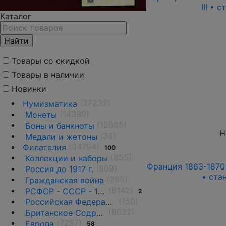
III • 
Каталог
Товары со скидкой
Товары в наличии
Новинки
(27232)
Нумизматика
(14389)
Монеты
(12805)
Боны и банкноты
Н
(38)
Медали и жетоны
(34794)
Филателия
100
(855)
Коллекции и наборы
Франция 1863-1870 г
(809)
Россия до 1917 г.
• ста
(265)
Гражданская война
(8142)
РСФСР - СССР - 1918 - 1991
2
(150)
Российская Федерация(1992 г.-н.д.)
(8022)
Британское Содружество
(7287)
Европа
58