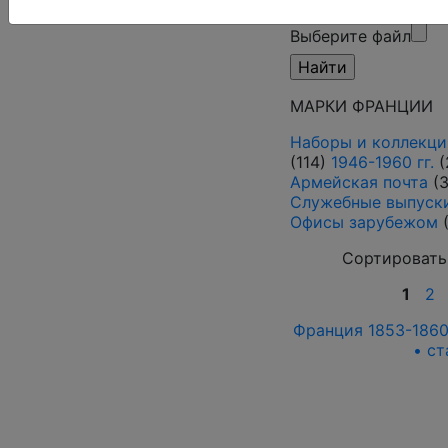
режим)
Выберите файл
МАРКИ ФРАНЦИИ
Наборы и коллекци
(114)
1946-1960 гг.
(
Армейская почта
(
Служебные выпуски
Офисы зарубежом
Сортировать
1
2
Франция 1853-1860
• ст