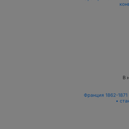
кон
В 
Франция 1862-1871 г
• ста