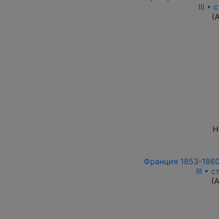
III •
(
Н
Франция 1853-1860 
III • 
(