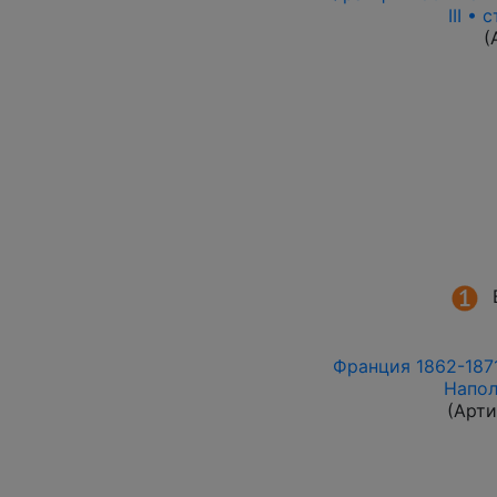
III •
(
Франция 1862-1871 
Напол
(Арти