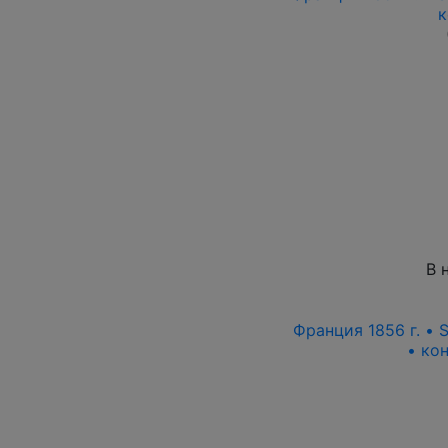
к
В 
Франция 1856 г. • S
• ко