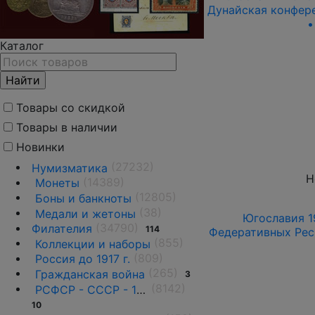
Дунайская конфере
Каталог
Товары со скидкой
Товары в наличии
Новинки
(27232)
Нумизматика
Н
(14389)
Монеты
(12805)
Боны и банкноты
(38)
Медали и жетоны
Югославия 1
(34790)
Филателия
114
Федеративных Респ
(855)
Коллекции и наборы
(809)
Россия до 1917 г.
(265)
Гражданская война
3
(8142)
РСФСР - СССР - 1918 - 1991
10