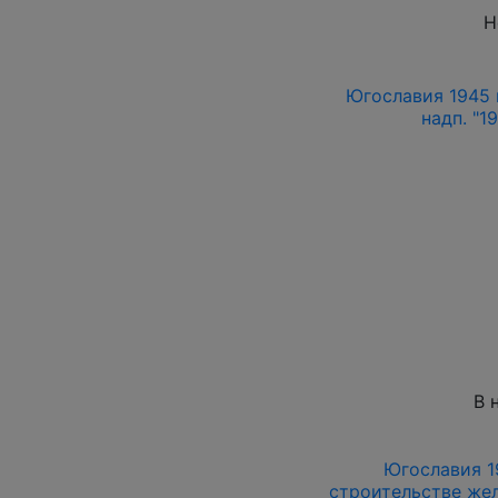
Н
Югославия 1945 г
надп. "1
В 
Югославия 1
строительстве жел