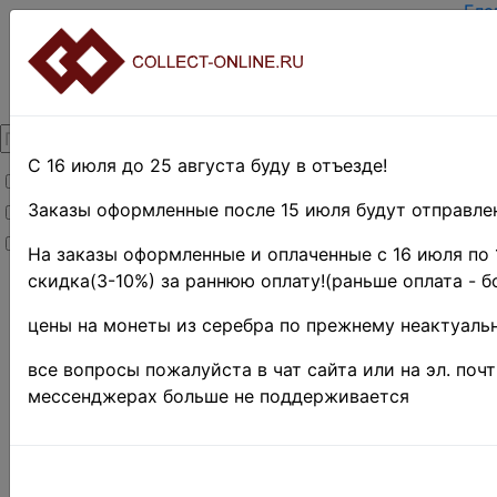
Гла
Зар
Вхо
О п
Кон
Дос
Опл
С 16 июля до 25 августа буду в отъезде!
Товары со скидкой
Оце
Тер
Заказы оформленные после 15 июля будут отправлен
Товары в наличии
Пои
Новинки
Пре
На заказы оформленные и оплаченные с 16 июля по 
скидка(3-10%) за раннюю оплату!(раньше оплата - б
Главная
»
Филателия
»
цены на монеты из серебра по прежнему неактуальн
Европа
»
Югославия
все вопросы пожалуйста в чат сайта или на эл. поч
Поиск в категории 
мессенджерах больше не поддерживается
Поиск в категории