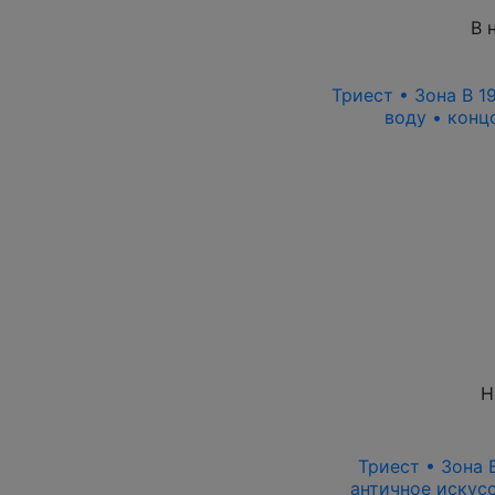
В 
Триест • Зона B 19
воду • конц
Н
Триест • Зона B
античное искусс