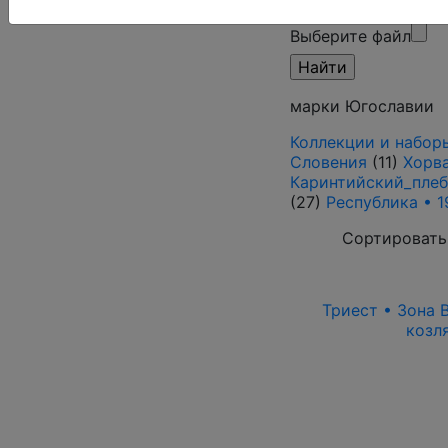
режим)
Выберите файл
марки Югославии
Коллекции и набор
Словения
(11)
Хорв
Каринтийский_пле
(27)
Республика • 1
Сортировать
Триест • Зона B
козл