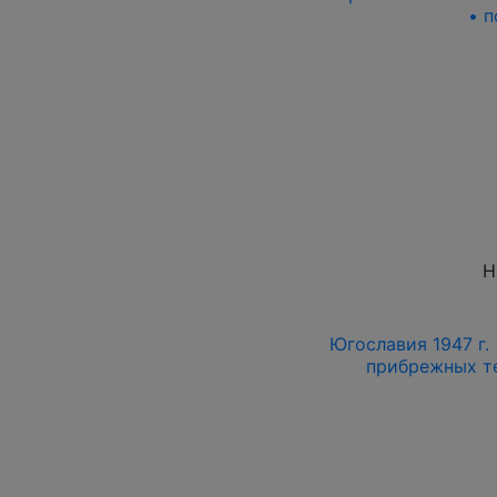
• п
Н
Югославия 1947 г.
прибрежных те