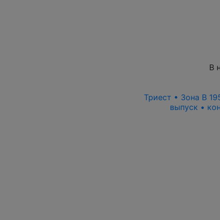
В 
Триест • Зона B 19
выпуск • ко