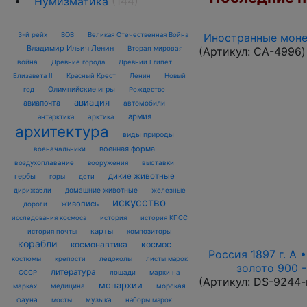
(144)
Нумизматика
3-й рейх
Иностранные монет
ВОВ
Великая Отечественная Война
Владимир Ильич Ленин
Вторая мировая
(Артикул:
CA-4996
)
война
Древние города
Древний Египет
Елизавета II
Красный Крест
Ленин
Новый
Олимпийские игры
год
Рождество
авиация
авиапочта
автомобили
армия
антарктика
арктика
архитектура
виды природы
военная форма
военачальники
воздухоплавание
выставки
вооружения
дикие животные
гербы
горы
дети
домашние животные
железные
дирижабли
искусство
живопись
дороги
исследования космоса
история
история КПСС
карты
композиторы
история почты
корабли
космонавтика
космос
Россия 1897 г. А •
костюмы
крепости
ледоколы
листы марок
золото 900 -
литература
лошади
марки на
СССР
(Артикул:
DS-9244-
монархии
марках
медицина
морская
фауна
музыка
мосты
наборы марок