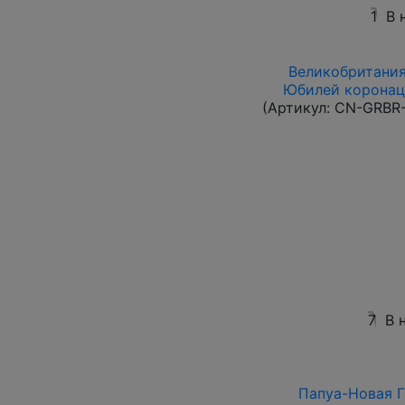
1
В 
Великобритания 
Юбилей коронаци
(Артикул:
CN-GRBR-
7
В 
Папуа-Новая Гв