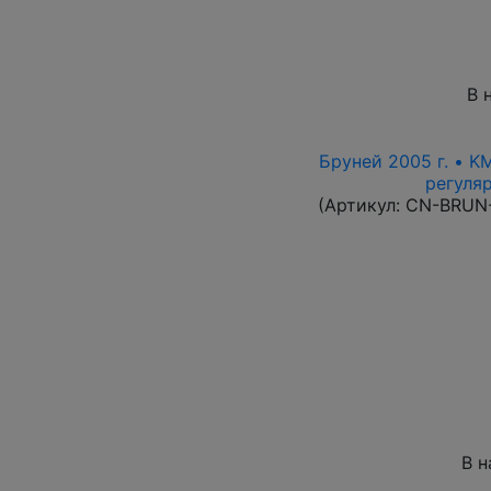
В 
Бруней 2005 г. • K
регуля
(Артикул:
CN-BRUN
В н