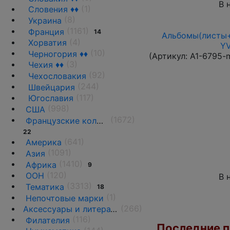
В 
(1)
Словения ♦♦
(8)
Украина
(1161)
Франция
14
Альбомы(листы+
(4)
Хорватия
YV
(10)
Черногория ♦♦
(Артикул:
A1-6795-
(3)
Чехия ♦♦
(92)
Чехословакия
(244)
Швейцария
(117)
Югославия
(998)
США
(1672)
Французские колонии и территории
22
(641)
Америка
(1091)
Азия
(1410)
Африка
9
(120)
ООН
В 
(3313)
Тематика
18
(1)
Непочтовые марки
(266)
Аксессуары и литература
(116)
Филателия
Последние по