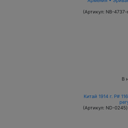
Армения • Эриван 
(Артикул:
NB-4737-
В 
Китай 1914 г. P# 1
рег
(Артикул:
ND-0245
)