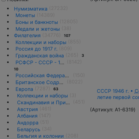
(27232)
Нумизматика
(14389)
Монеты
(12805)
Боны и банкноты
(38)
Медали и жетоны
(34776)
Филателия
107
(855)
Коллекции и наборы
(809)
Россия до 1917 г.
(265)
Гражданская война
3
(8142)
РСФСР - СССР - 1918 - 1991
10
(150)
Российская Федерация(1992 г.-н.д.)
(8022)
Британское Содружество
(7287)
Европа
63
СССР 1946 г. •
С
(3)
Коллекции и наборы
летие первой со
(451)
Скандинавия и Прибалтика
(461)
Австрия
(Артикул:
A1-6319
)
(147)
Албания
(51)
Андорра
(34)
Беларусь
(208)
Бельгия и колонии