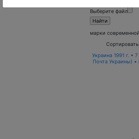
режим)
Выберите файл
марки современно
Сортировать
Украина 1991 г. • 
Почта Украины) • 