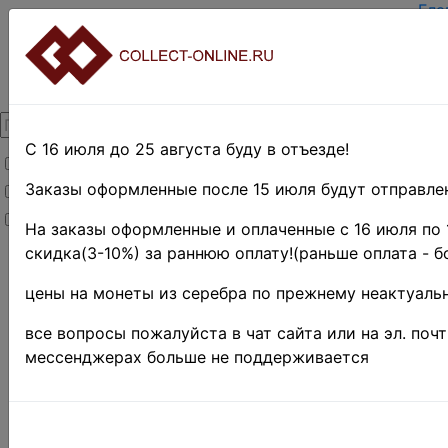
Гла
Зар
Вхо
О п
Кон
Дос
Опл
С 16 июля до 25 августа буду в отъезде!
Товары со скидкой
Оце
Тер
Заказы оформленные после 15 июля будут отправлен
Товары в наличии
Пои
Новинки
Пре
На заказы оформленные и оплаченные с 16 июля по 
скидка(3-10%) за раннюю оплату!(раньше оплата - б
Главная
»
Филателия
»
цены на монеты из серебра по прежнему неактуальн
Европа
»
Украина
все вопросы пожалуйста в чат сайта или на эл. поч
Поиск в категории 
мессенджерах больше не поддерживается
Поиск в категории