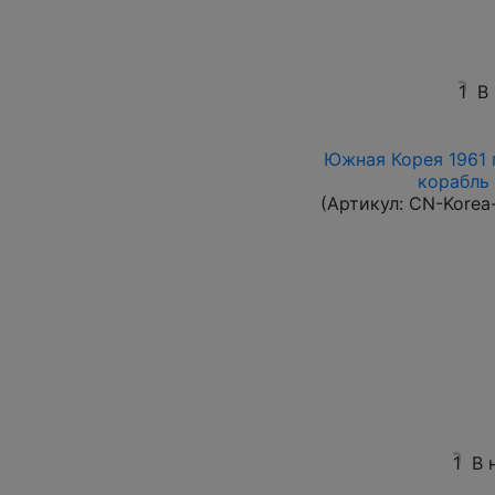
1
В
Южная Корея 1961 г
корабль 
(Артикул:
CN-Korea
1
В 