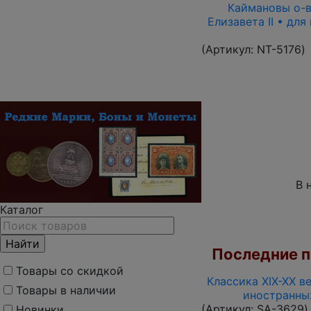
Каймановы о-ва
Елизавета II • дл
(Артикул:
NT-5176
)
В 
Каталог
Последние по
Товары со скидкой
Классика XIX-XX в
Товары в наличии
иностранны
(Артикул:
SA-3629
)
Новинки