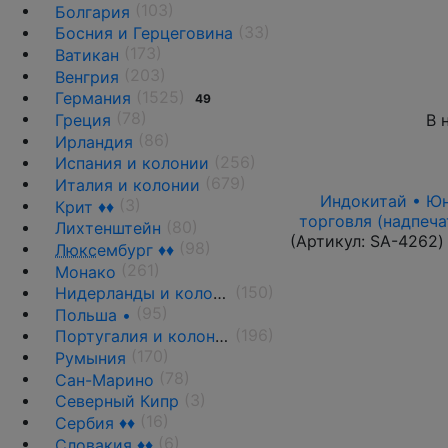
(103)
Болгария
(33)
Босния и Герцеговина
(173)
Ватикан
(203)
Венгрия
(1525)
Германия
49
(78)
В 
Греция
(86)
Ирландия
(256)
Испания и колонии
(679)
Италия и колонии
Индокитай • Юнь
(3)
Крит ♦♦
торговля (надпеча
(80)
Лихтенштейн
(Артикул:
SA-4262
)
(98)
Люкс
ембург ♦♦
(261)
Монако
(150)
Нидерланды и колонии
(95)
Польша •
(196)
Португалия и колонии
(170)
Румыния
(78)
Сан-Марино
(3)
Северный Кипр
(16)
Сербия ♦♦
(6)
Словакия ♦♦