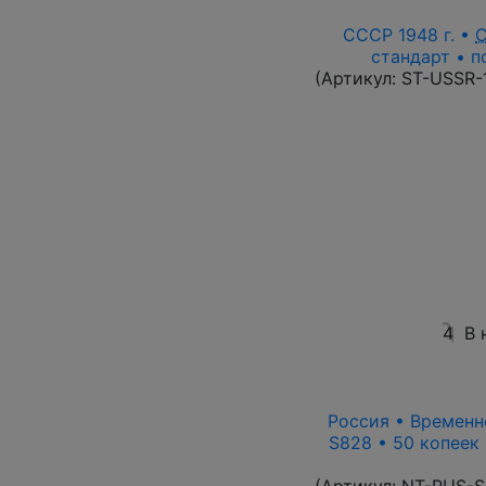
СССР 1948 г. •
стандарт • п
(Артикул:
ST-USSR-
4
В 
Россия • Временно
S828 • 50 копеек