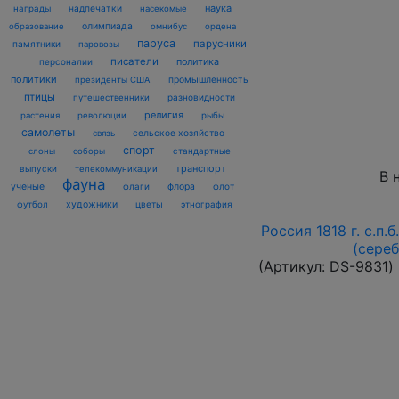
наука
награды
надпечатки
насекомые
олимпиада
образование
омнибус
ордена
паруса
парусники
памятники
паровозы
писатели
политика
персоналии
политики
промышленность
президенты США
птицы
разновидности
путешественники
религия
рыбы
растения
революции
самолеты
сельское хозяйство
связь
спорт
стандартные
слоны
соборы
транспорт
выпуски
телекоммуникации
В 
фауна
ученые
флаги
флора
флот
футбол
художники
цветы
этнография
Россия 1818 г. с.п.
(сере
(Артикул:
DS-9831
)