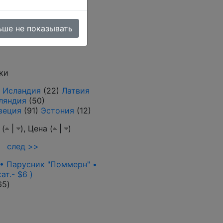
товара (тестовый
ьше не показывать
ки
)
Исландия
(22)
Латвия
ляндия
(50)
веция
(91)
Эстония
(12)
 (
|
),
Цена (
|
)
след >>
 • Парусник "Поммерн" •
кат.- $6 )
65
)