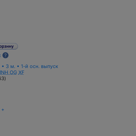
с
?
 • 3 м. • 1-й осн. выпуск
NH OG
XF
63
)
+