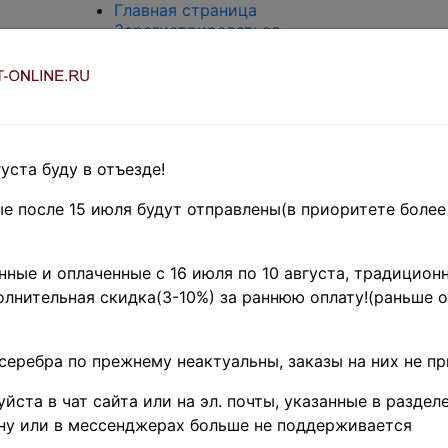
Главная страница
Зарегистрироваться
Вход с паролем
О проекте
Контакты
Доставка и возврат
Оплата
Оценка и покупка
уста буду в отъезде!
Термины и сокращения
Поиск по магазину
е после 15 июля будут отправлены(в приоритете более
Предварительные заказы!
Главная
»
ные и оплаченные с 16 июля по 10 августа, традиционн
Филателия
»
лнительная скидка(3-10%) за раннюю оплату!(раньше о
Европа
»
Скандинавия
и
серебра по прежнему неактуальны, заказы на них не п
Прибалтика
Поиск в категории - название товара
йста в чат сайта или на эл. почты, указанные в разделе
цена от
ну или в мессенджерах больше не поддерживается