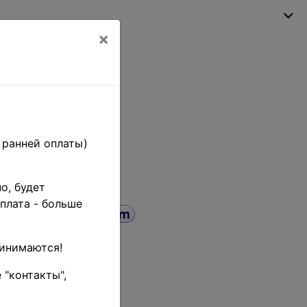
×
Моя корзина
(пусто)
 ранней оплаты)
о, будет
плата - больше
ринимаются!
Поиск
 "контакты",
до