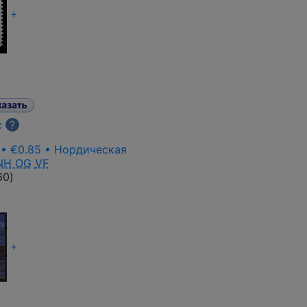
+
с
?
 • €0.85 • Нордическая
NH OG
VF
60
)
+