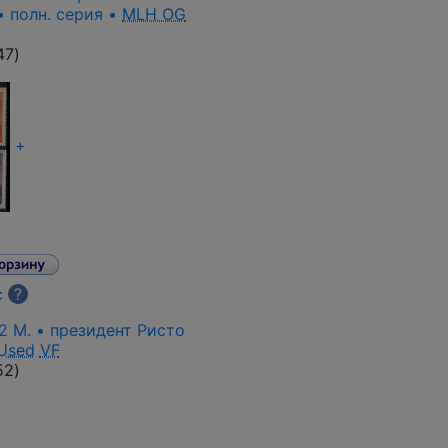
• полн. серия •
MLH OG
47
)
+
с
?
2 M. • президент Ристо
Used
VF
52
)