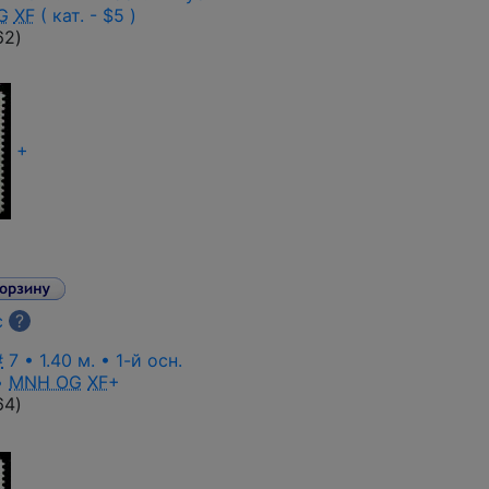
G
XF
( кат. - $5 )
62
)
+
с
?
#
7 • 1.40 м. • 1-й осн.
•
MNH OG
XF
+
64
)