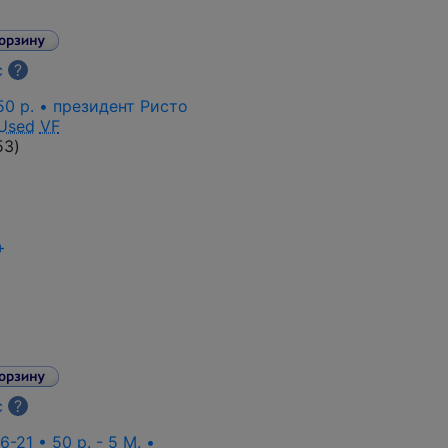
с
?
50 p. • президент Ристо
Used
VF
53
)
+
с
?
6-21 • 50 p. - 5 M. •