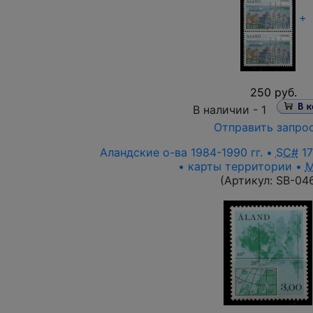
+
250 руб.
В наличии -
1
Отправить запро
Аландские о-ва 1984-1990 гг. •
SC#
17
• карты территории •
M
(Артикул:
SB-04