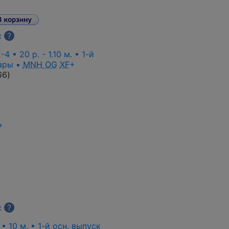
с
?
-4 • 20 p. - 1.10 м. • 1-й
пары •
MNH OG
XF
+
66
)
+
и
с
?
• 10 м. • 1-й осн. выпуск