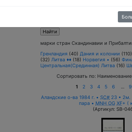
Поиск в категории - по изображению 
режим)
Бол
Выберите файл
марки стран Скандинавии и Прибалти
Гренландия
(40)
Дания и колонии
(110
(32)
Литва ♦♦
(18)
Норвегия •
(56)
Фин
Центральная(Срединная) Литва
(16)
Ш
Сортировать по:
Наименование
1
2
3
4
5
6
...
9
Аландские о-ва 1984 г. •
SC#
23 • 2м.
пара •
MNH OG
XF
+ ( 
(Артикул:
SB-04