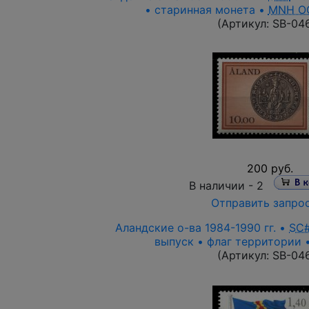
• старинная монета •
MNH O
(Артикул:
SB-04
200 руб.
В наличии -
2
Отправить запро
Аландские о-ва 1984-1990 гг. •
SC
выпуск • флаг территории 
(Артикул:
SB-04